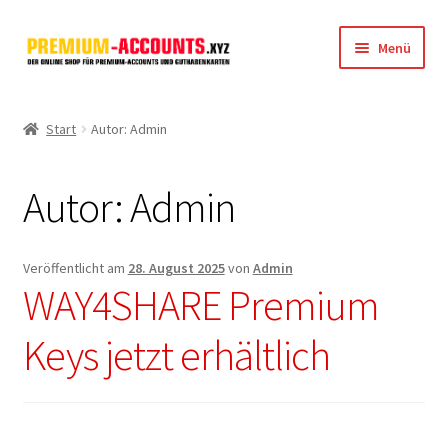
Zur
Zum
Menü
Navigation
Inhalt
springen
springen
Startseite
Start
Autor: Admin
Rapidgator
Autor:
Admin
FileJoker
Depositfiles
Veröffentlicht am
28. August 2025
von
Admin
WAY4SHARE Premium
TakeFile
Keys jetzt erhältlich
FileFox.cc
Xubster