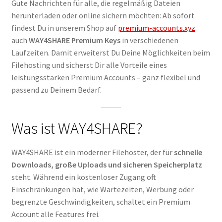
Gute Nachrichten für alle, die regelmäßig Dateien
Filesmonster
herunterladen oder online sichern möchten: Ab sofort
findest Du in unserem Shop auf
premium-accounts.xyz
HotLink
auch
WAY4SHARE Premium Keys
in verschiedenen
Laufzeiten. Damit erweiterst Du Deine Möglichkeiten beim
Filespace
Filehosting und sicherst Dir alle Vorteile eines
leistungsstarken Premium Accounts – ganz flexibel und
passend zu Deinem Bedarf.
VipFile.cc
Ex-Load
Was ist WAY4SHARE?
File.al
WAY4SHARE ist ein moderner Filehoster, der für
schnelle
Downloads, große Uploads und sicheren Speicherplatz
FAQ – Häufige Fragen
steht. Während ein kostenloser Zugang oft
Einschränkungen hat, wie Wartezeiten, Werbung oder
Impressum
begrenzte Geschwindigkeiten, schaltet ein Premium
Account alle Features frei.