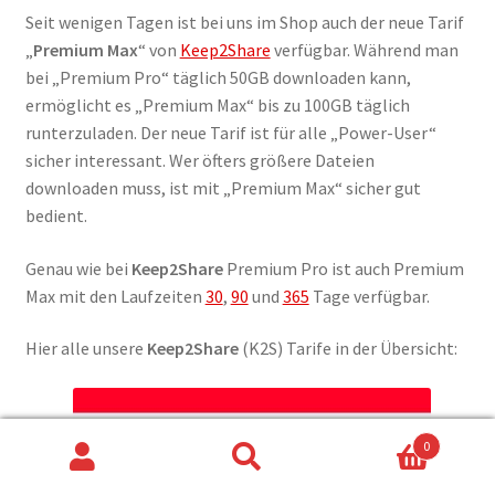
Seit wenigen Tagen ist bei uns im Shop auch der neue Tarif
„
Premium Max
“ von
Keep2Share
verfügbar. Während man
bei „Premium Pro“ täglich 50GB downloaden kann,
ermöglicht es „Premium Max“ bis zu 100GB täglich
runterzuladen. Der neue Tarif ist für alle „Power-User“
sicher interessant. Wer öfters größere Dateien
downloaden muss, ist mit „Premium Max“ sicher gut
bedient.
Genau wie bei
Keep2Share
Premium Pro ist auch Premium
Max mit den Laufzeiten
30
,
90
und
365
Tage verfügbar.
Hier alle unsere
Keep2Share
(K2S) Tarife in der Übersicht:
0
Suchen
Suchen