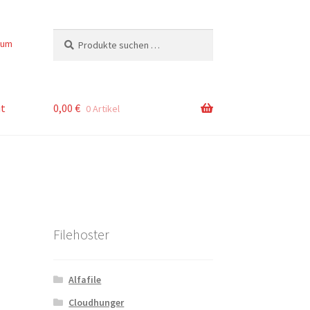
Suchen
Suchen
sum
nach:
t
0,00
€
0 Artikel
Filehoster
Alfafile
Cloudhunger