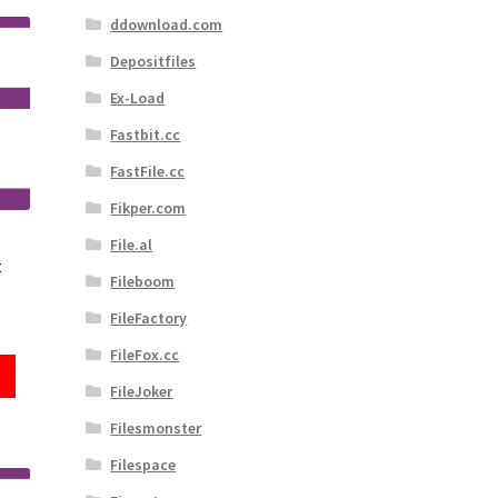
ddownload.com
Depositfiles
Ex-Load
Fastbit.cc
FastFile.cc
Fikper.com
File.al
t
Fileboom
FileFactory
FileFox.cc
FileJoker
Filesmonster
Filespace