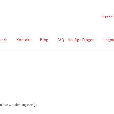
Impres
korb
Kontakt
Blog
FAQ – Häufige Fragen
Logou
Nach
bnisse werden angezeigt
Beliebtheit