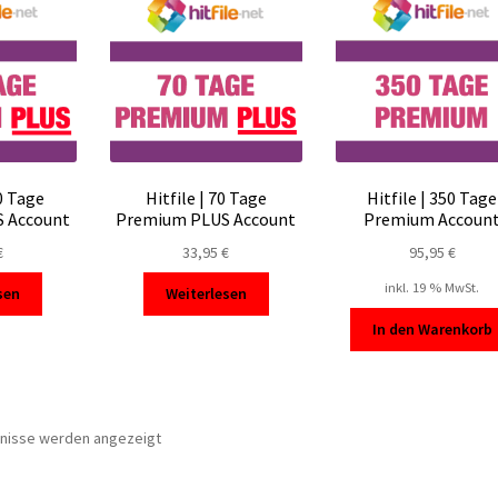
50 Tage
Hitfile | 70 Tage
Hitfile | 350 Tage
 Account
Premium PLUS Account
Premium Accoun
€
33,95
€
95,95
€
inkl. 19 % MwSt.
sen
Weiterlesen
In den Warenkorb
Nach
bnisse werden angezeigt
Beliebtheit
sortiert