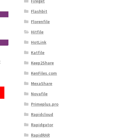
Fireget
Flashbit
Florenfile
Hitfile
HotLink
Katfile
t
Keep2Share
KenFiles.com
MexaShare
Novafile
Primeplus.pro
Rapidcloud
Rapidgator
RapidRAR