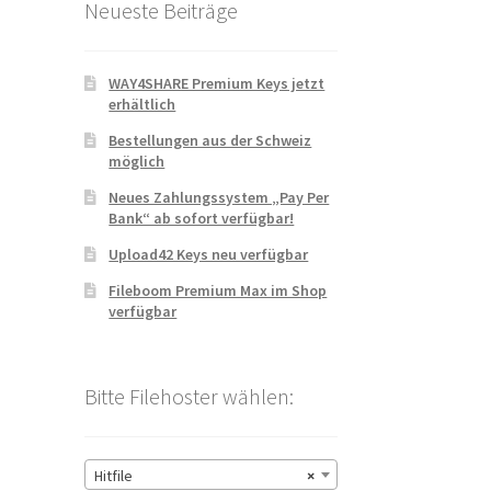
Neueste Beiträge
WAY4SHARE Premium Keys jetzt
erhältlich
Bestellungen aus der Schweiz
möglich
Neues Zahlungssystem „Pay Per
Bank“ ab sofort verfügbar!
Upload42 Keys neu verfügbar
Fileboom Premium Max im Shop
verfügbar
Bitte Filehoster wählen:
Hitfile
×