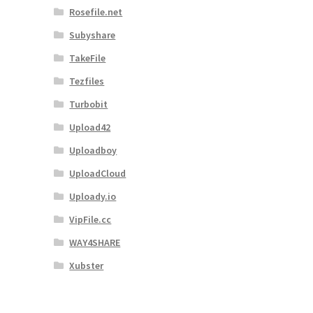
Rosefile.net
Subyshare
TakeFile
Tezfiles
Turbobit
Upload42
Uploadboy
UploadCloud
Uploady.io
VipFile.cc
WAY4SHARE
Xubster