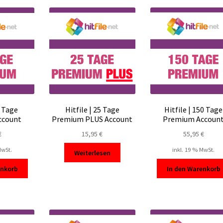
sortiert
0 Tage
Hitfile | 25 Tage
Hitfile | 150 Tage
ccount
Premium PLUS Account
Premium Accoun
€
15,95
€
55,95
€
MwSt.
inkl. 19 % MwSt.
Weiterlesen
enkorb
In den Warenkorb