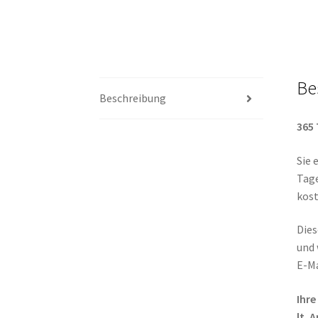
Be
Beschreibung
365
Sie 
Tage
kos
Die
und 
E-Ma
Ihr
lt. 