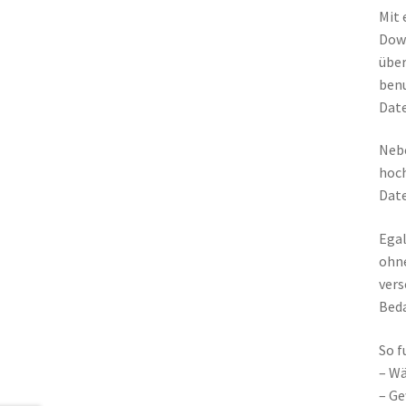
Mit 
Down
über
benu
Date
Nebe
hoch
Date
Egal
ohne
vers
Beda
So f
– Wä
– Ge