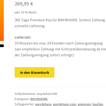
269,95
€
inkl. 19 % MwSt.
365 Tage Premium Key für WAY4SHARE. Sichere Zahlung
schnelle Lieferung.
Lieferzeit:
10 Minuten bis max. 24 Stunden nach Zahlungseingang
(wir empfehlen Zahlung mit Echtzeitüberweisung da hie
der Zahlungseingang sofort erfolgt)
Way4Share
In den Warenkorb
|
365
Tage
Premium
Artikelnummer:
way4share365
Kategorie:
WAY4SHARE
Key
Schlagwörter:
way4share
,
way4share.com
,
premium
,
kaufen
,
Menge