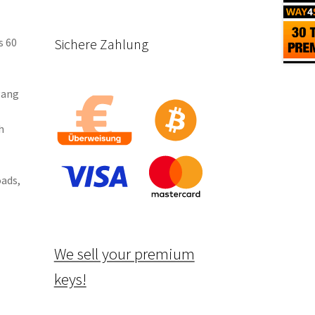
Sichere Zahlung
s 60
gang
h
ads,
We sell your premium
keys!