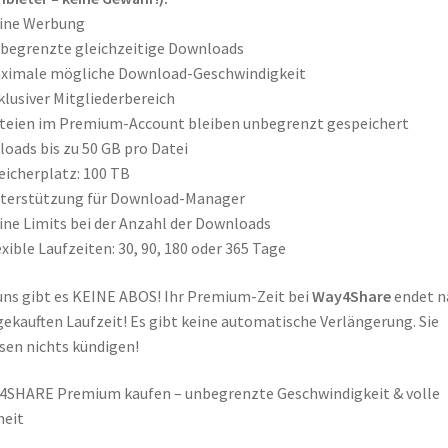
eine Werbung
begrenzte gleichzeitige Downloads
aximale mögliche Download-Geschwindigkeit
klusiver Mitgliederbereich
teien im Premium-Account bleiben unbegrenzt gespeichert
loads bis zu 50 GB pro Datei
eicherplatz: 100 TB
nterstützung für Download-Manager
ine Limits bei der Anzahl der Downloads
exible Laufzeiten: 30, 90, 180 oder 365 Tage
uns gibt es KEINE ABOS! Ihr Premium-Zeit bei
Way4Share
endet n
gekauften Laufzeit! Es gibt keine automatische Verlängerung. Sie
en nichts kündigen!
SHARE Premium kaufen – unbegrenzte Geschwindigkeit & volle
heit