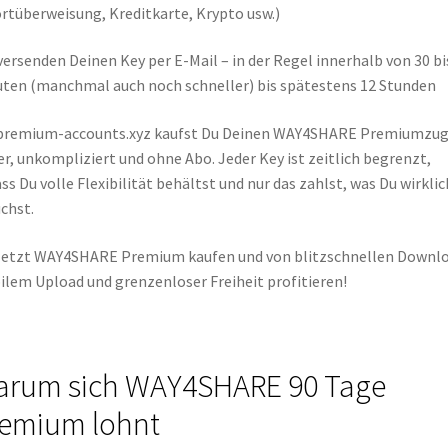
rtüberweisung, Kreditkarte, Krypto usw.)
versenden Deinen Key per E-Mail – in der Regel innerhalb von 30 bi
ten (manchmal auch noch schneller) bis spätestens 12 Stunden
 premium-accounts.xyz kaufst Du Deinen WAY4SHARE Premiumzu
er, unkompliziert und ohne Abo. Jeder Key ist zeitlich begrenzt,
ss Du volle Flexibilität behältst und nur das zahlst, was Du wirklic
chst.
etzt WAY4SHARE Premium kaufen und von blitzschnellen Downlo
ilem Upload und grenzenloser Freiheit profitieren!
rum sich WAY4SHARE 90 Tage
emium lohnt