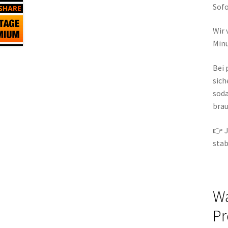
Sofo
Wir 
Minu
Bei
sich
soda
brau
👉 J
stab
Wa
Pr