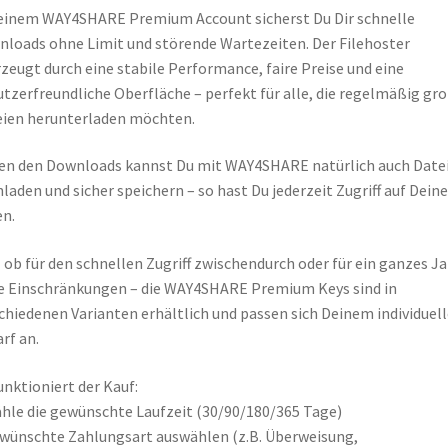
einem WAY4SHARE Premium Account sicherst Du Dir schnelle
loads ohne Limit und störende Wartezeiten. Der Filehoster
zeugt durch eine stabile Performance, faire Preise und eine
tzerfreundliche Oberfläche – perfekt für alle, die regelmäßig gr
ien herunterladen möchten.
n den Downloads kannst Du mit WAY4SHARE natürlich auch Date
laden und sicher speichern – so hast Du jederzeit Zugriff auf Deine
n.
 ob für den schnellen Zugriff zwischendurch oder für ein ganzes Ja
 Einschränkungen – die WAY4SHARE Premium Keys sind in
chiedenen Varianten erhältlich und passen sich Deinem individuel
rf an.
unktioniert der Kauf:
hle die gewünschte Laufzeit (30/90/180/365 Tage)
wünschte Zahlungsart auswählen (z.B. Überweisung,