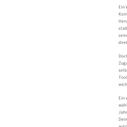
Ein 
Komf
Heru
stab
sein
dire
Doch
Zuga
selb
Tool
wich
Ein 
wähl
Jahr
Dein
auto