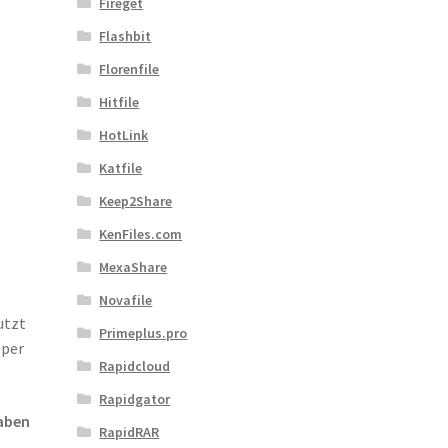
Fireget
Flashbit
Florenfile
Hitfile
HotLink
Katfile
Keep2Share
5
KenFiles.com
MexaShare
Novafile
utzt
Primeplus.pro
 per
Rapidcloud
Rapidgator
aben
RapidRAR