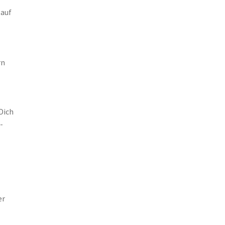
 auf
rn
Dich
-
er