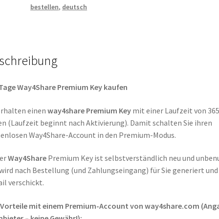
bestellen
,
deutsch
schreibung
 Tage Way4Share Premium Key kaufen
erhalten einen
way4share
Premium Key
mit einer Laufzeit von 36
n (Laufzeit beginnt nach Aktivierung). Damit schalten Sie ihren
tenlosen Way4Share-Account in den Premium-Modus.
ser
Way4Share
Premium Key ist selbstverständlich neu und unben
wird nach Bestellung (und Zahlungseingang) für Sie generiert und
il verschickt.
e Vorteile mit einem Premium-Account von way4share.com (Ang
Anbieter – keine Gewähr!):