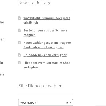
Neueste Beiträge
WAY4SHARE Premium Keys jetzt
oße
erhältlich
Bestellungen aus der Schweiz
möglich
ien
Neues Zahlungssystem „Pay Per
Bank“ ab sofort verfügbar!
Upload42 Keys neu verfügbar
hr
Fileboom Premium Max im Shop
verfügbar
len
Bitte Filehoster wählen:
WAY4SHARE
×