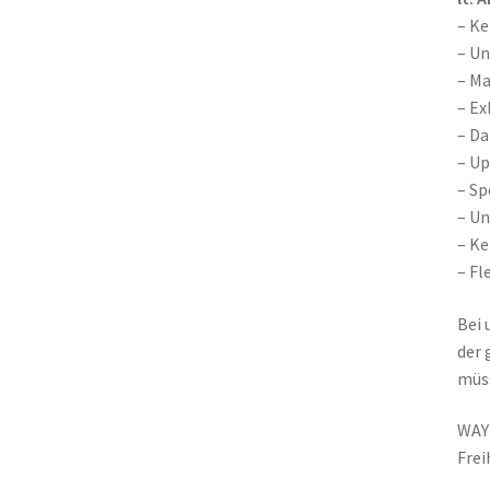
– K
– Un
– M
– Ex
– Da
– Up
– Sp
– U
– Ke
– Fl
Bei 
der 
müss
WAY4
Frei