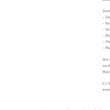
Dein
– Do
– Ke
– Si
– Mö
– Fl
– Ma
Mit 
seri
Mail
👉 B
eine