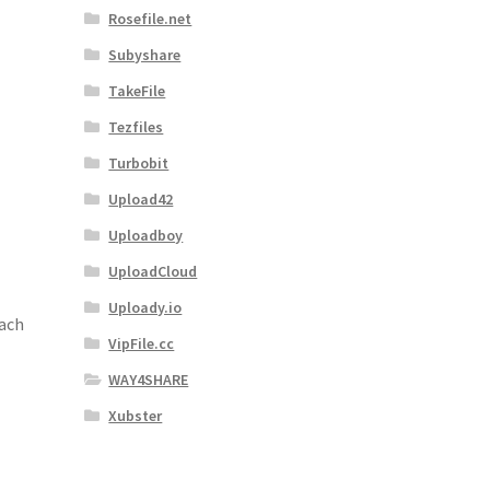
Rosefile.net
Subyshare
TakeFile
Tezfiles
Turbobit
Upload42
Uploadboy
UploadCloud
Uploady.io
ach
VipFile.cc
WAY4SHARE
Xubster