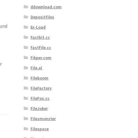
ddownload.com
Depositfiles
 und
Ex-Load
Fastbit.cc
FastFile.cc
Fikper.com
r
File.al
Fileboom
FileFactory
FileFox.cc
FileJoker
Filesmonster
Filespace