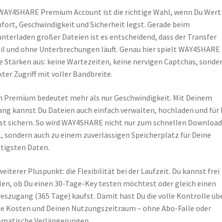
WAY4SHARE Premium Account ist die richtige Wahl, wenn Du Wert
ort, Geschwindigkeit und Sicherheit legst. Gerade beim
nterladen großer Dateien ist es entscheidend, dass der Transfer
il und ohne Unterbrechungen läuft. Genau hier spielt WAY4SHARE
e Stärken aus: keine Wartezeiten, keine nervigen Captchas, sonde
kter Zugriff mit voller Bandbreite.
 Premium bedeutet mehr als nur Geschwindigkeit. Mit Deinem
ng kannst Du Dateien auch einfach verwalten, hochladen und für 
st sichern. So wird WAY4SHARE nicht nur zum schnellen Download
, sondern auch zu einem zuverlässigen Speicherplatz für Deine
tigsten Daten.
weiterer Pluspunkt: die Flexibilität bei der Laufzeit. Du kannst frei
en, ob Du einen 30-Tage-Key testen möchtest oder gleich einen
eszugang (365 Tage) kaufst. Damit hast Du die volle Kontrolle üb
e Kosten und Deinen Nutzungszeitraum – ohne Abo-Falle oder
matische Verlängerungen.