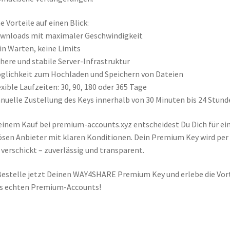
e Vorteile auf einen Blick:
wnloads mit maximaler Geschwindigkeit
in Warten, keine Limits
chere und stabile Server-Infrastruktur
glichkeit zum Hochladen und Speichern von Dateien
exible Laufzeiten: 30, 90, 180 oder 365 Tage
nuelle Zustellung des Keys innerhalb von 30 Minuten bis 24 Stund
einem Kauf bei premium-accounts.xyz entscheidest Du Dich für ei
ösen Anbieter mit klaren Konditionen. Dein Premium Key wird per
 verschickt – zuverlässig und transparent.
estelle jetzt Deinen WAY4SHARE Premium Key und erlebe die Vort
s echten Premium-Accounts!