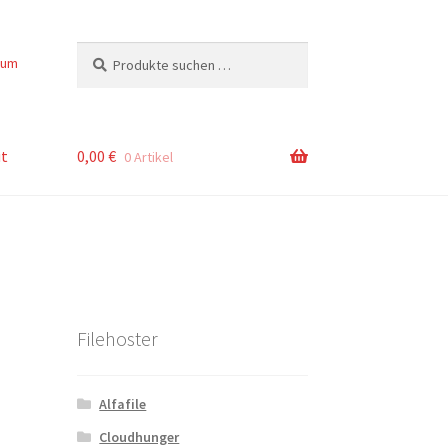
Suchen
Suchen
sum
nach:
t
0,00
€
0 Artikel
Filehoster
Alfafile
Cloudhunger