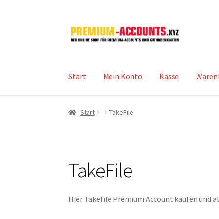
Zur
Zum
Navigation
Inhalt
springen
springen
Start
Mein Konto
Kasse
Waren
Start
TakeFile
TakeFile
Hier Takefile Premium Account kaufen und al