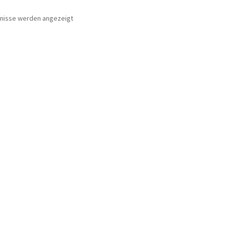
Nach
bnisse werden angezeigt
Beliebtheit
sortiert