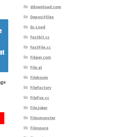
ddownload.com
Depositfiles
Ex-Load
Fastbit.cc
FastFile.cc
Fikper.com
File.al
Fileboom
age
FileFactory
FileFox.cc
FileJoker
Filesmonster
Filespace