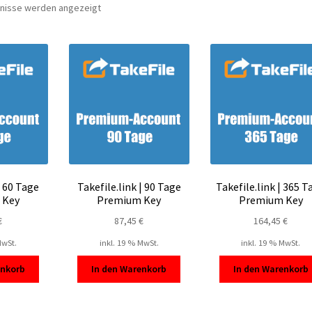
Nach
bnisse werden angezeigt
Beliebtheit
sortiert
| 60 Tage
Takefile.link | 90 Tage
Takefile.link | 365 T
 Key
Premium Key
Premium Key
€
87,45
€
164,45
€
MwSt.
inkl. 19 % MwSt.
inkl. 19 % MwSt.
enkorb
In den Warenkorb
In den Warenkorb