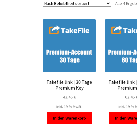
Alle 4 Erge
Takefile.link | 30 Tage
Takefile.link 
Premium Key
Premium
43,45
€
62,45
inkl. 19 % MwSt.
inkl. 19 % 
In den Warenkorb
In den War