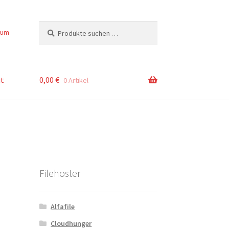
Suchen
Suchen
sum
nach:
t
0,00
€
0 Artikel
Filehoster
Alfafile
Cloudhunger