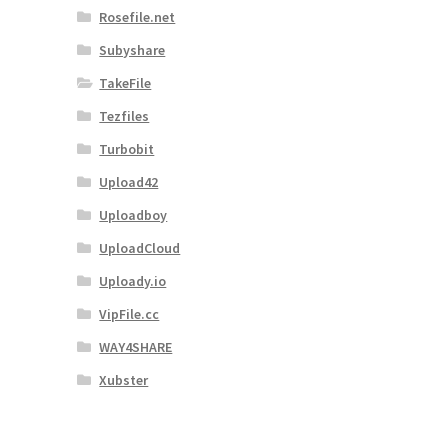
Rosefile.net
Subyshare
TakeFile
Tezfiles
Turbobit
Upload42
Uploadboy
UploadCloud
Uploady.io
VipFile.cc
WAY4SHARE
Xubster