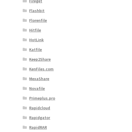
Fireget
Flashbit
Florenfile
Hitfile
HotLink
Katfile
Keep2Share
KenFiles.com
MexaShare
Novafile
Primeplus.pro
Rapidcloud
Rapidgator
RapidRAR