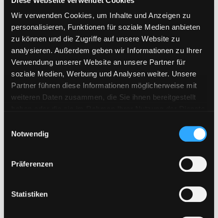
Diese Webseite verwendet Cookies
Flashbit
Wir verwenden Cookies, um Inhalte und Anzeigen zu
Florenfile
personalisieren, Funktionen für soziale Medien anbieten
Hitfile
zu können und die Zugriffe auf unsere Website zu
analysieren. Außerdem geben wir Informationen zu Ihrer
HotLink
Verwendung unserer Website an unsere Partner für
Katfile
soziale Medien, Werbung und Analysen weiter. Unsere
Keep2Share
Partner führen diese Informationen möglicherweise mit
weiteren Daten zusammen, die Sie ihnen bereitgestellt
KenFiles.com
haben oder die sie im Rahmen Ihrer Nutzung der Dienste
MexaShare
gesammelt haben. Sie geben Einwilligung zu unseren
E
Cookies, wenn Sie unsere Webseite weiterhin nutzen.
Novafile
Notwendig
i
n
Primeplus.pro
w
Präferenzen
Rapidcloud
i
Rapidgator
l
l
Statistiken
RapidRAR
i
Rosefile.net
g