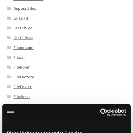
Depositfiles
Ex-Load
Fastbit.cc
FastFile.cc
Fikper.com
File.al
Fileboom
FileFactory
FileFox.cc
FileJoker
Filesmonster
Filespace
Fireget