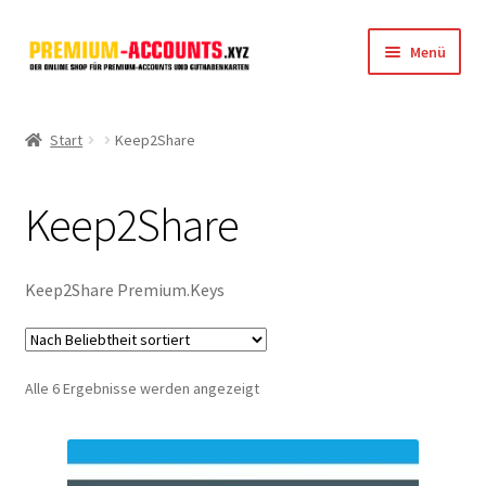
Zur
Zum
Menü
Navigation
Inhalt
springen
springen
Startseite
Start
Keep2Share
Rapidgator
Keep2Share
FileJoker
Depositfiles
Keep2Share Premium.Keys
TakeFile
Nach
Alle 6 Ergebnisse werden angezeigt
FileFox.cc
Beliebtheit
sortiert
Xubster