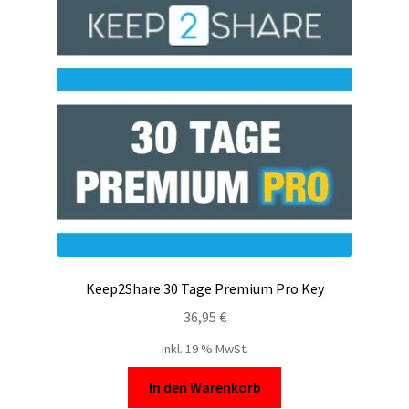
Filesmonster
HotLink
Filespace
VipFile.cc
Ex-Load
File.al
Keep2Share 30 Tage Premium Pro Key
FAQ – Häufige Fragen
36,95
€
inkl. 19 % MwSt.
Impressum
In den Warenkorb