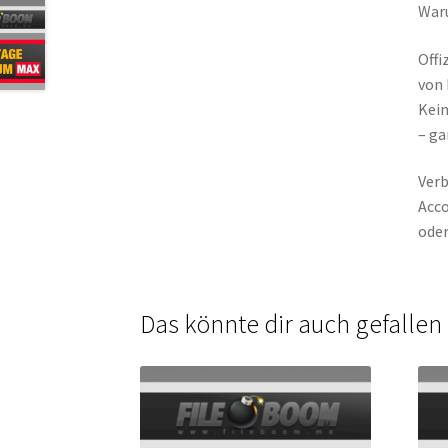
War
Offi
von 
Kein
– ga
Verb
Acco
oder
Das könnte dir auch gefalle