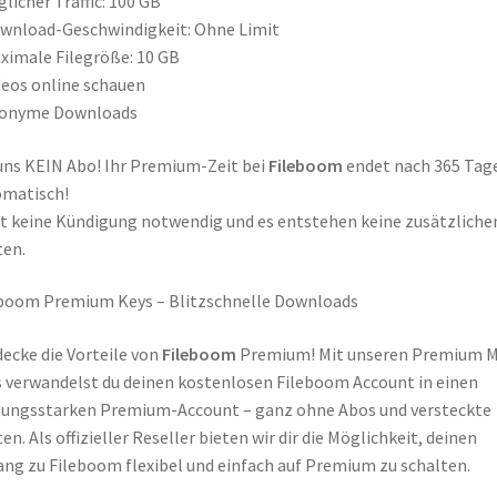
glicher Traffic: 100 GB
wnload-Geschwindigkeit: Ohne Limit
ximale Filegröße: 10 GB
deos online schauen
nonyme Downloads
uns KEIN Abo! Ihr Premium-Zeit bei
Fileboom
endet nach 365 Tag
omatisch!
st keine Kündigung notwendig und es entstehen keine zusätzliche
en.
boom Premium Keys – Blitzschnelle Downloads
ecke die Vorteile von
Fileboom
Premium! Mit unseren Premium 
 verwandelst du deinen kostenlosen Fileboom Account in einen
tungsstarken Premium-Account – ganz ohne Abos und versteckte
en. Als offizieller Reseller bieten wir dir die Möglichkeit, deinen
ng zu Fileboom flexibel und einfach auf Premium zu schalten.