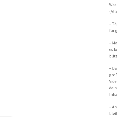
Was 
(All
– Tä
für 
– Ma
es k
blit
– Da
groß
Vide
dein
Inha
– An
blei