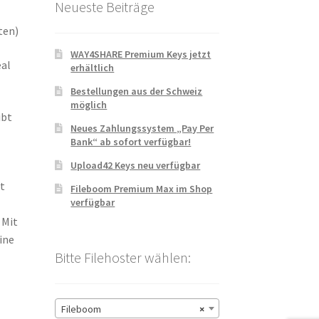
Neueste Beiträge
ten)
WAY4SHARE Premium Keys jetzt
eal
erhältlich
Bestellungen aus der Schweiz
möglich
ibt
Neues Zahlungssystem „Pay Per
Bank“ ab sofort verfügbar!
Upload42 Keys neu verfügbar
t
Fileboom Premium Max im Shop
verfügbar
 Mit
ine
Bitte Filehoster wählen:
Fileboom
×