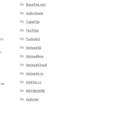
Rosefile.net
Subyshare
TakeFile
Tezfiles
en
Turbobit
Upload42
n
Uploadboy
UploadCloud
Uploady.io
VipFile.cc
Max
WAY4SHARE
Xubster