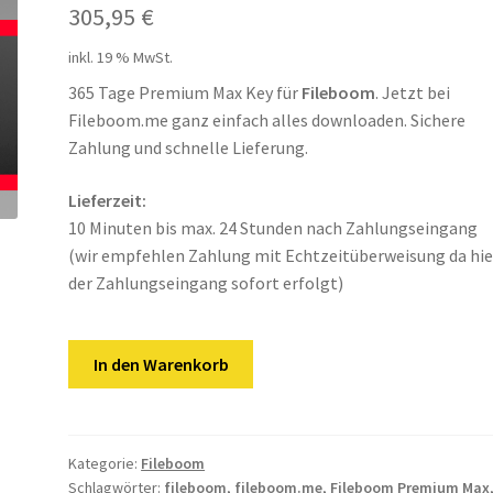
305,95
€
inkl. 19 % MwSt.
365 Tage Premium Max Key für
Fileboom
. Jetzt bei
Fileboom.me ganz einfach alles downloaden. Sichere
Zahlung und schnelle Lieferung.
Lieferzeit:
10 Minuten bis max. 24 Stunden nach Zahlungseingang
(wir empfehlen Zahlung mit Echtzeitüberweisung da hie
der Zahlungseingang sofort erfolgt)
Fileboom
In den Warenkorb
365
Tage
Premium
Max
Kategorie:
Fileboom
Schlagwörter:
fileboom
,
fileboom.me
,
Fileboom Premium Max
Key