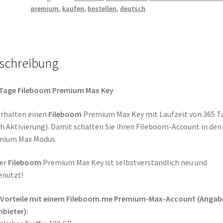
premium
,
kaufen
,
bestellen
,
deutsch
Menge
schreibung
 Tage Fileboom Premium Max Key
erhalten einen
Fileboom
Premium Max Key mit Laufzeit von 365 T
h Aktivierung). Damit schalten Sie ihren Fileboom-Account in den
mium Max Modus.
ser
Fileboom
Premium Max Key ist selbstverständlich neu und
enutzt!
e Vorteile mit einem Fileboom.me Premium-Max-Account (Angab
Anbieter):