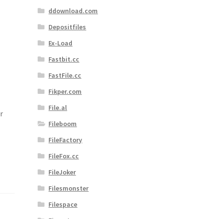
ddownload.com
Depositfiles
Ex-Load
Fastbit.cc
FastFile.cc
Fikper.com
File.al
r
Fileboom
FileFactory
FileFox.cc
FileJoker
Filesmonster
Filespace
,