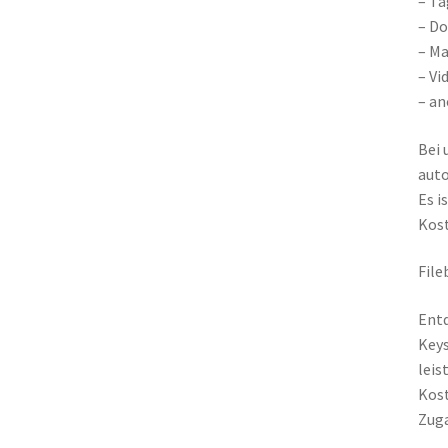
– Tä
– Do
– Ma
– Vi
– a
Bei 
aut
Es i
Kost
File
Entd
Keys
leis
Kost
Zuga