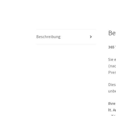
Be
Beschreibung
365
Sie 
(nac
Pre
Die
unb
Ihr
lt. 