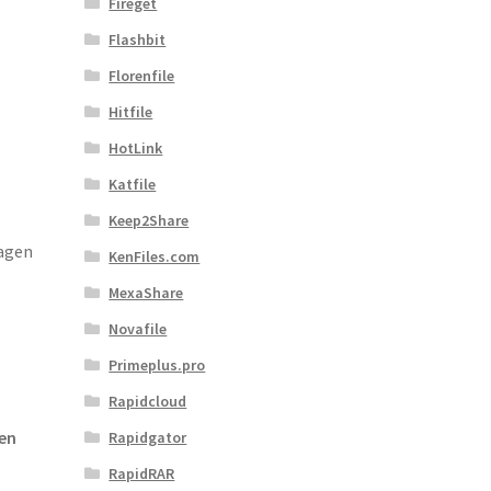
Fireget
Flashbit
Florenfile
Hitfile
HotLink
Katfile
Keep2Share
agen
KenFiles.com
MexaShare
Novafile
Primeplus.pro
Rapidcloud
en
Rapidgator
RapidRAR