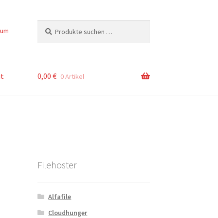
Suchen
Suchen
sum
nach:
t
0,00
€
0 Artikel
Filehoster
Alfafile
Cloudhunger