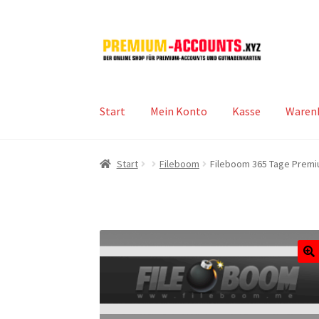
Zur
Zum
Navigation
Inhalt
springen
springen
Start
Mein Konto
Kasse
Waren
Start
Fileboom
Fileboom 365 Tage Prem
🔍