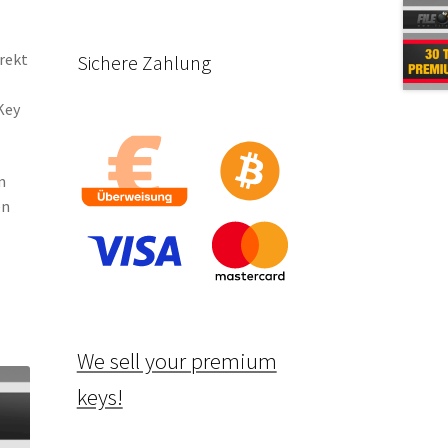
irekt
Sichere Zahlung
Key
m
en
We sell your premium
keys!