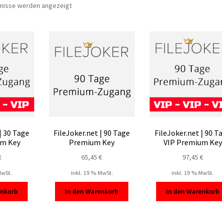
Nach
bnisse werden angezeigt
Beliebtheit
sortiert
| 30 Tage
FileJoker.net | 90 Tage
FileJoker.net | 90 T
um Key
Premium Key
VIP Premium Key
€
65,45
€
97,45
€
MwSt.
inkl. 19 % MwSt.
inkl. 19 % MwSt.
enkorb
In den Warenkorb
In den Warenkorb