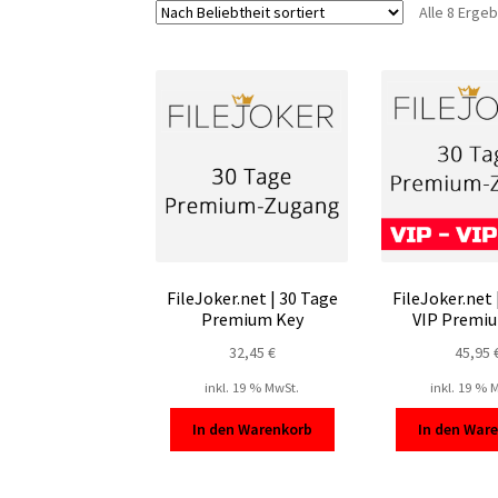
Alle 8 Erge
FileJoker.net | 30 Tage
FileJoker.net 
Premium Key
VIP Premi
32,45
€
45,95
inkl. 19 % MwSt.
inkl. 19 % 
In den Warenkorb
In den War