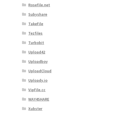
Rosefile.net
Subyshare
TakeFile
Tezfiles
Turbobit
Upload42
Uploadboy
UploadCloud
Uploady.io
VipFile.cc
WAY4SHARE
Xubster