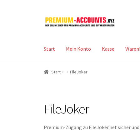
Zur
Zum
Navigation
Inhalt
springen
springen
Start
Mein Konto
Kasse
Waren
Start
FileJoker
FileJoker
Premium-Zugang zu FileJoker.net sicher und s