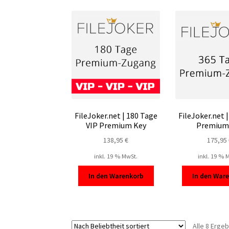
FileJoker.net | 180 Tage
FileJoker.net 
VIP Premium Key
Premium
138,95
€
175,95
inkl. 19 % MwSt.
inkl. 19 % 
In den Warenkorb
In den War
Alle 8 Erge