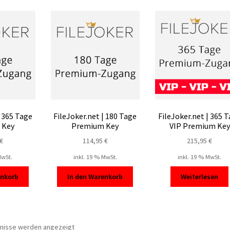
| 365 Tage
FileJoker.net | 180 Tage
FileJoker.net | 365 
 Key
Premium Key
VIP Premium Key
€
114,95
€
215,95
€
MwSt.
inkl. 19 % MwSt.
inkl. 19 % MwSt.
enkorb
In den Warenkorb
Weiterlesen
Nach
bnisse werden angezeigt