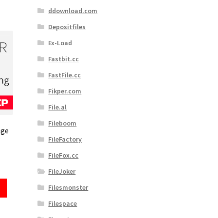
ddownload.com
Depositfiles
Ex-Load
Fastbit.cc
FastFile.cc
Fikper.com
File.al
Fileboom
age
FileFactory
FileFox.cc
FileJoker
Filesmonster
Filespace