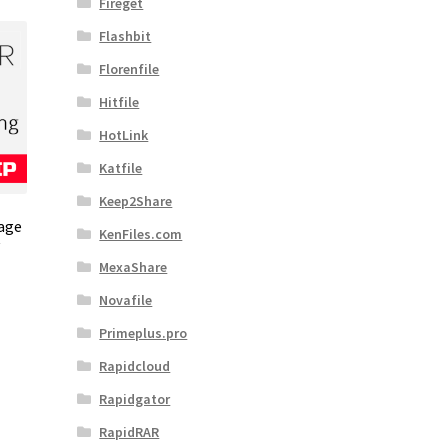
Fireget
Flashbit
Florenfile
Hitfile
HotLink
Katfile
Keep2Share
Tage
KenFiles.com
MexaShare
Novafile
Primeplus.pro
Rapidcloud
Rapidgator
RapidRAR