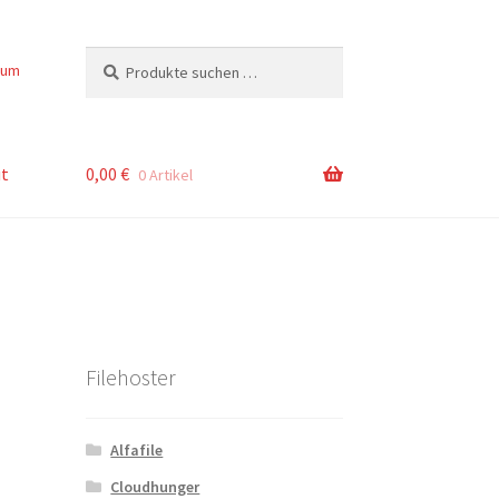
Suchen
Suchen
sum
nach:
t
0,00
€
0 Artikel
Filehoster
Alfafile
Cloudhunger