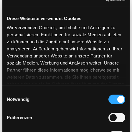
Diese Webseite verwendet Cookies
Wir verwenden Cookies, um Inhalte und Anzeigen zu
personalisieren, Funktionen für soziale Medien anbieten
zu können und die Zugriffe auf unsere Website zu
analysieren. Außerdem geben wir Informationen zu Ihrer
Verwendung unserer Website an unsere Partner für
soziale Medien, Werbung und Analysen weiter. Unsere
Partner führen diese Informationen möglicherweise mit
weiteren Daten zusammen, die Sie ihnen bereitgestellt
haben oder die sie im Rahmen Ihrer Nutzung der Dienste
gesammelt haben. Sie geben Einwilligung zu unseren
E
Cookies, wenn Sie unsere Webseite weiterhin nutzen.
Notwendig
i
n
w
Präferenzen
i
l