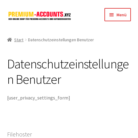
Zur
Zum
Menü
Navigation
Inhalt
springen
springen
Startseite
Start
Datenschutzeinstellungen Benutzer
Rapidgator
Datenschutzeinstellunge
FileJoker
n Benutzer
Depositfiles
TakeFile
[user_privacy_settings_form]
FileFox.cc
Xubster
Filehoster