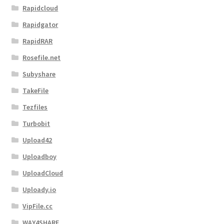
Rapidcloud
Rapidgator
RapidRAR
Rosefile.net
Subyshare
TakeFile
Tezfiles
Turbobit
Upload42
Uploadboy
UploadCloud
Uploady.io
VipFile.cc
WAY4SHARE