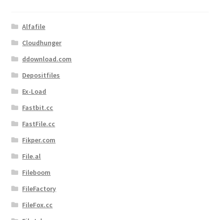
Filesmonster
Alfafile
HotLink
Cloudhunger
ddownload.com
Filespace
Depositfiles
VipFile.cc
Ex-Load
Fastbit.cc
Ex-Load
FastFile.cc
Fikper.com
File.al
File.al
FAQ – Häufige Fragen
Fileboom
FileFactory
Impressum
FileFox.cc