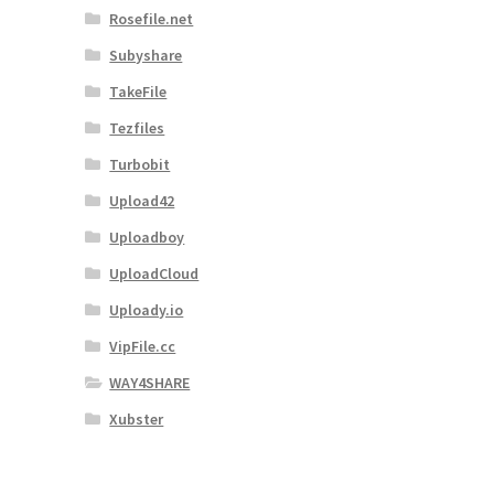
Rosefile.net
Subyshare
TakeFile
Tezfiles
Turbobit
Upload42
Uploadboy
UploadCloud
Uploady.io
VipFile.cc
WAY4SHARE
Xubster