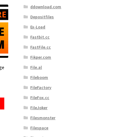
ddownload.com
Depositfiles
Ex-Load
Fastbit.cc
FastFile.cc
Fikper.com
ge
File.al
Fileboom
FileFactory
FileFox.cc
FileJoker
Filesmonster
Filespace