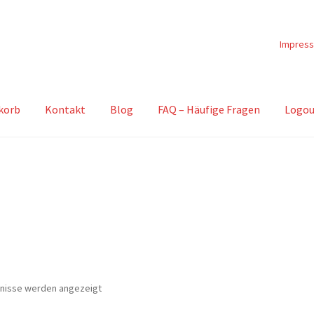
Impres
korb
Kontakt
Blog
FAQ – Häufige Fragen
Logou
Nach
bnisse werden angezeigt
Beliebtheit