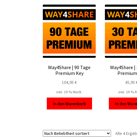
Way4Share | 90 Tage
Way4Share |
Premium Key
Premium
104,95
€
45,95
inkl. 19 % MwSt.
inkl. 19 % 
In den Warenkorb
In den War
Alle 4 Erge