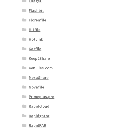
Fireget
Flashbit
Florenfile
Hitfile
HotLink
Katfile
Keep2Share
KenFiles.com
MexaShare
Novafile
Primeplus.pro
Rapidcloud
Rapidgator
RapidRAR