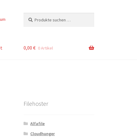
Suchen
Suchen
sum
nach:
t
0,00
€
0 Artikel
Filehoster
Alfafile
Cloudhunger