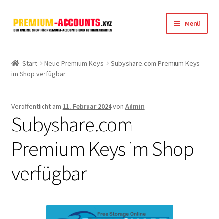
Zur
Zum
Menü
Navigation
Inhalt
springen
springen
Startseite
Start
Neue Premium-Keys
Subyshare.com Premium Keys
im Shop verfügbar
Rapidgator
FileJoker
Veröffentlicht am
11. Februar 2024
von
Admin
Subyshare.com
Depositfiles
Premium Keys im Shop
TakeFile
verfügbar
FileFox.cc
Xubster