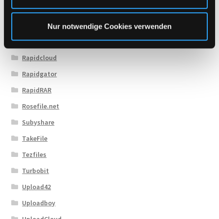
h
MexaShare
l
Novafile
Nur notwendige Cookies verwenden
Primeplus.pro
Rapidcloud
Rapidgator
RapidRAR
Rosefile.net
Subyshare
TakeFile
Tezfiles
Turbobit
Upload42
Uploadboy
UploadCloud