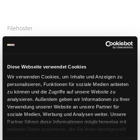
Filehoster
Alfafile
Cloudhunger
Diese Webseite verwendet Cookies
ddownload.com
Wir verwenden Cookies, um Inhalte und Anzeigen zu
Depositfiles
personalisieren, Funktionen für soziale Medien anbieten
Ex-Load
zu können und die Zugriffe auf unsere Website zu
analysieren. Außerdem geben wir Informationen zu Ihrer
Fastbit.cc
Verwendung unserer Website an unsere Partner für
FastFile.cc
soziale Medien, Werbung und Analysen weiter. Unsere
Fikper.com
Partner führen diese Informationen möglicherweise mit
weiteren Daten zusammen, die Sie ihnen bereitgestellt
File.al
haben oder die sie im Rahmen Ihrer Nutzung der Dienste