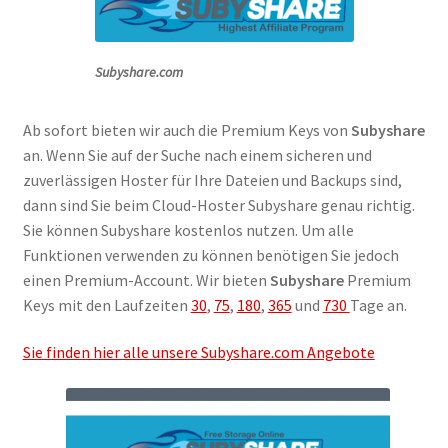
Filesmonster
Subyshare.com
HotLink
Ab sofort bieten wir auch die Premium Keys von
Subyshare
Filespace
an. Wenn Sie auf der Suche nach einem sicheren und
zuverlässigen Hoster für Ihre Dateien und Backups sind,
VipFile.cc
dann sind Sie beim Cloud-Hoster Subyshare genau richtig.
Sie können Subyshare kostenlos nutzen. Um alle
Ex-Load
Funktionen verwenden zu können benötigen Sie jedoch
einen Premium-Account. Wir bieten
Subyshare
Premium
File.al
Keys mit den Laufzeiten
30
,
75
,
180
,
365
und
730
Tage an.
FAQ – Häufige Fragen
Sie finden hier alle unsere Subyshare.com Angebote
Impressum