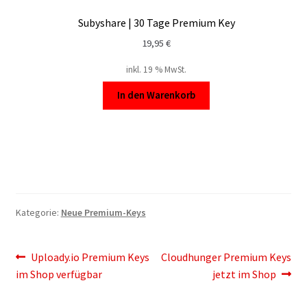
Subyshare | 30 Tage Premium Key
19,95
€
inkl. 19 % MwSt.
In den Warenkorb
Kategorie:
Neue Premium-Keys
Beitragsnavigation
Vorheriger
Nächster
Uploady.io Premium Keys
Cloudhunger Premium Keys
Beitrag:
Beitrag:
im Shop verfügbar
jetzt im Shop