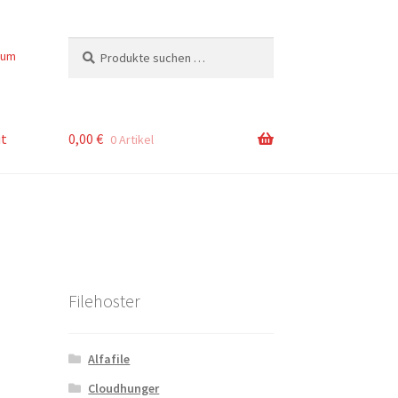
Suchen
Suchen
sum
nach:
t
0,00
€
0 Artikel
Filehoster
Alfafile
Cloudhunger