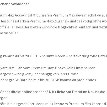
sicher downloaden
ium Max Accounts
! Mit unseren Premium Max Keys machst du au
 leistungsstarken Premium-Max-Zugang – und das völlig ohne Ab
fizieller Reseller bieten wir dir die Möglichkeit, einfach und flexi
mzustellen.
ag kannst du bis zu 100 GB herunterladen – perfekt für große Date
keit
: Mit
Fileboom
Premium Max gibt es kein Limit bei der
hstgeschwindigkeit, unabhängig von ihrer Größe.
h sehr große Dateien mit bis zu 10 GB kannst du problemlos
 Videos direkt online ansehen? Mit
Fileboom
Premium Max ist das
ngen.
phäre bleibt geschützt, denn mit
Fileboom
Premium Max kannst d