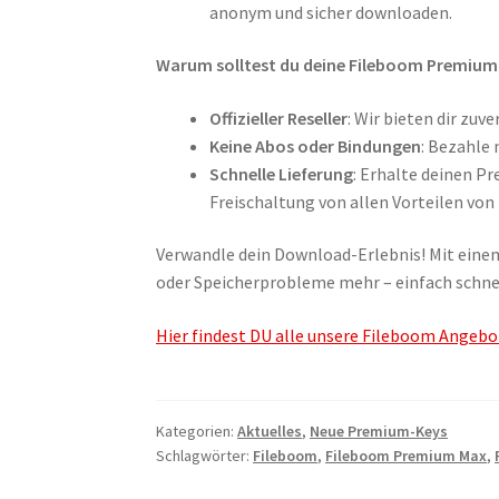
anonym und sicher downloaden.
Warum solltest du deine Fileboom Premium 
Offizieller Reseller
: Wir bieten dir zu
Keine Abos oder Bindungen
: Bezahle 
Schnelle Lieferung
: Erhalte deinen P
Freischaltung von allen Vorteilen vo
Verwandle dein Download-Erlebnis! Mit ein
oder Speicherprobleme mehr – einfach schnel
Hier findest DU alle unsere Fileboom Angebo
Kategorien:
Aktuelles
,
Neue Premium-Keys
Schlagwörter:
Fileboom
,
Fileboom Premium Max
,