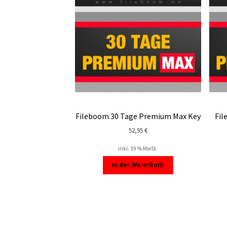
Fileboom 30 Tage Premium Max Key
Fil
52,95
€
inkl. 19 % MwSt.
In den Warenkorb