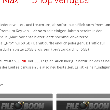
der erweitert und freuen uns, ab sofort auch
Fileboom Premiu
e Premium Key von
Fileboom
seit einigen Jahren bereits in der
dneue „Max“ Variante bietet jetzt nochmal erweiterte
 „Pro“ nur 50 GB). Damit dürfte endlich jeder genug Traffic zur
n dürfen bis zu 10GB groß sein (bei Standard nur 5GB).
aufzeiten
30
,
90
und
365
Tage an. Auch hier gilt natürlich das es be
 der Laufzeit müssen Sie also neu bestellen. Es ist keine Kündigu
e: