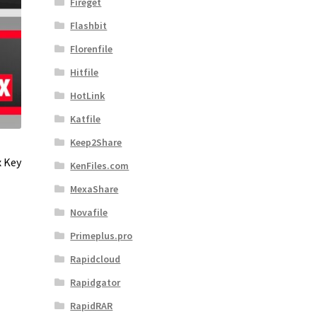
Fireget
Flashbit
Florenfile
Hitfile
HotLink
Katfile
Keep2Share
 Key
KenFiles.com
MexaShare
Novafile
Primeplus.pro
Rapidcloud
Rapidgator
RapidRAR