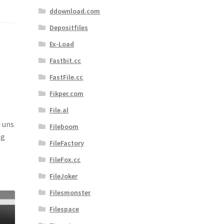
ddownload.com
Depositfiles
Ex-Load
m
Fastbit.cc
FastFile.cc
Fikper.com
File.al
i uns
Fileboom
ng
FileFactory
FileFox.cc
FileJoker
Filesmonster
Filespace