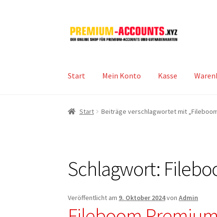
Zur
Zum
Navigation
Inhalt
springen
springen
Start
Mein Konto
Kasse
Waren
Start
Beiträge verschlagwortet mit „Filebo
Schlagwort:
Fileb
Veröffentlicht am
9. Oktober 2024
von
Admin
Fileboom Premium 