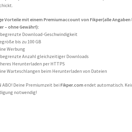
chickt.
ige Vorteile mit einem Premiumaccount von
Fikper
(alle Angaben l
er – ohne Gewähr!):
nbegrenzte Download-Geschwindigkeit
legröße bis zu 100 GB
eine Werbung
begrenzte Anzahl gleichzeitiger Downloads
cheres Herunterladen per HTTPS
ine Warteschlangen beim Herunterladen von Dateien
 ABO! Deine Premiumzeit bei
Fikper.com
endet automatisch. Kei
digung notwendig!