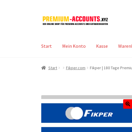
Zur
Zum
Navigation
Inhalt
springen
springen
Start
Mein Konto
Kasse
Waren
Start
Fikper.com
Fikper | 180 Tage Prem
🔍