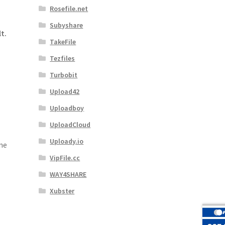
Rosefile.net
Subyshare
t.
TakeFile
Tezfiles
Turbobit
Upload42
Uploadboy
UploadCloud
Uploady.io
ne
VipFile.cc
WAY4SHARE
Xubster