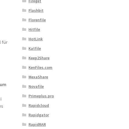
Fireget
Flashbit
Florenfile
Hitfile
HotLink
 für
Katfile
Keep2Share
KenFiles.com
MexaShare
ium
Novafile
Primeplus.pro
i
Rapidcloud
es
Rapidgator
RapidRAR