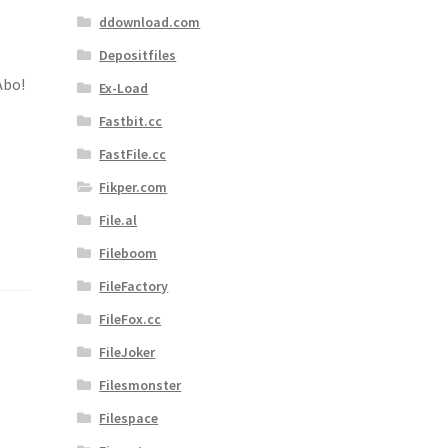
ddownload.com
Depositfiles
Abo!
Ex-Load
Fastbit.cc
FastFile.cc
Fikper.com
File.al
Fileboom
FileFactory
FileFox.cc
FileJoker
Filesmonster
Filespace