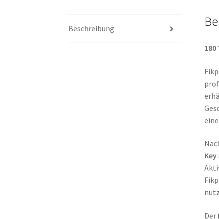
Be
Beschreibung
180 
Fikp
prof
erhä
Gesc
eine
Nach
Key
Akti
Fikp
nutz
Der