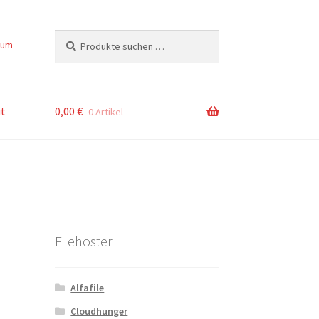
Suchen
Suchen
sum
nach:
t
0,00
€
0 Artikel
Filehoster
Alfafile
Cloudhunger