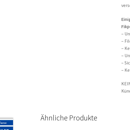
vers
Ein
Fikp
– U
– Fi
– K
– Un
– Si
– Ke
KEIN
Kün
Ähnliche Produkte