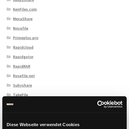
KenFiles.com
MexaShare
Novafile
Primeplus.pro
Rapidcloud
Rapidgator
RapidRAR
Rosefile.net
Subyshare
TakeFile
Tezfiles
Turbobit
Upload42
Diese Webseite verwendet Cookies