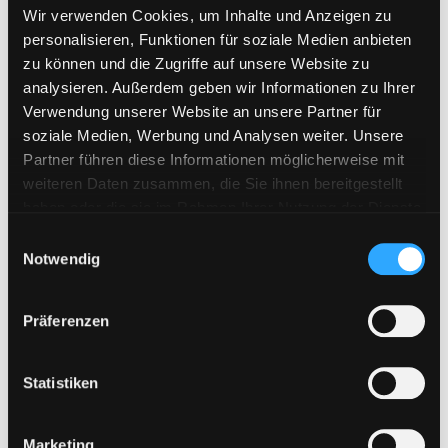
Uploadboy
Wir verwenden Cookies, um Inhalte und Anzeigen zu
personalisieren, Funktionen für soziale Medien anbieten
UploadCloud
zu können und die Zugriffe auf unsere Website zu
Uploady.io
analysieren. Außerdem geben wir Informationen zu Ihrer
VipFile.cc
Verwendung unserer Website an unsere Partner für
soziale Medien, Werbung und Analysen weiter. Unsere
WAY4SHARE
Partner führen diese Informationen möglicherweise mit
Xubster
weiteren Daten zusammen, die Sie ihnen bereitgestellt
haben oder die sie im Rahmen Ihrer Nutzung der Dienste
gesammelt haben. Sie geben Einwilligung zu unseren
E
Neueste Beiträge
Cookies, wenn Sie unsere Webseite weiterhin nutzen.
Notwendig
i
n
w
Präferenzen
WAY4SHARE Premium Keys jetzt erhältlich
i
Bestellungen aus der Schweiz möglich
l
l
Statistiken
Neues Zahlungssystem „Pay Per Bank“ ab sofort verfügbar!
i
Upload42 Keys neu verfügbar
g
Marketing