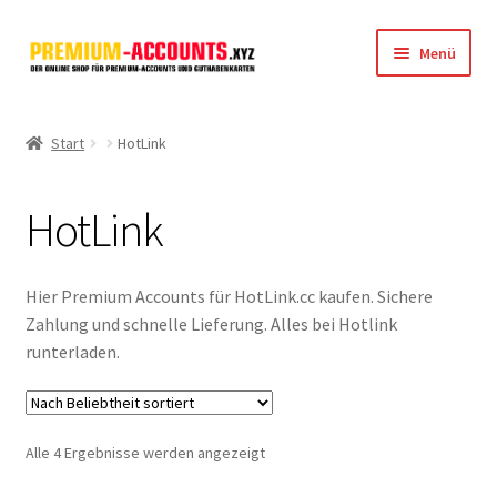
Zur
Zum
Menü
Navigation
Inhalt
springen
springen
Startseite
Start
HotLink
Rapidgator
HotLink
FileJoker
Depositfiles
Hier Premium Accounts für HotLink.cc kaufen. Sichere
Zahlung und schnelle Lieferung. Alles bei Hotlink
TakeFile
runterladen.
FileFox.cc
Nach
Alle 4 Ergebnisse werden angezeigt
Xubster
Beliebtheit