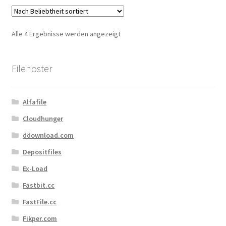
Nach
Alle 4 Ergebnisse werden angezeigt
Beliebtheit
sortiert
Filehoster
Alfafile
Cloudhunger
ddownload.com
Depositfiles
Ex-Load
Fastbit.cc
FastFile.cc
Fikper.com