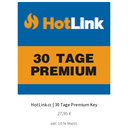
sortiert
Filesmonster
HotLink
Filespace
VipFile.cc
Ex-Load
File.al
FAQ – Häufige Fragen
HotLink.cc | 30 Tage Premium Key
Impressum
27,95
€
inkl. 19 % MwSt.