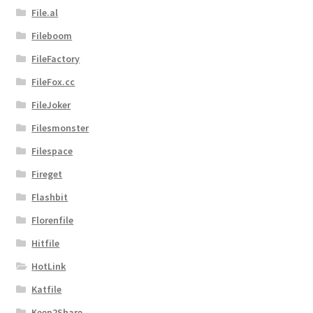
File.al
Fileboom
FileFactory
FileFox.cc
FileJoker
Filesmonster
Filespace
Fireget
Flashbit
Florenfile
Hitfile
HotLink
Katfile
Keep2Share