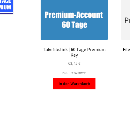
Takefile.link | 60 Tage Premium
Fil
Key
62,45
€
inkl. 19 % MwSt.
In den Warenkorb