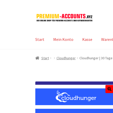
Zur
Zum
Navigation
Inhalt
springen
springen
Start
Mein Konto
Kasse
Waren
Start
Cloudhunger
Cloudhunger | 30 Tag
🔍