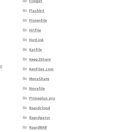
Fireget
Flashbit
Florenfile
Hitfile
HotLink
Katfile
Keep2Share
30
KenFiles.com
MexaShare
Novafile
Primeplus.pro
Rapidcloud
Rapidgator
RapidRAR