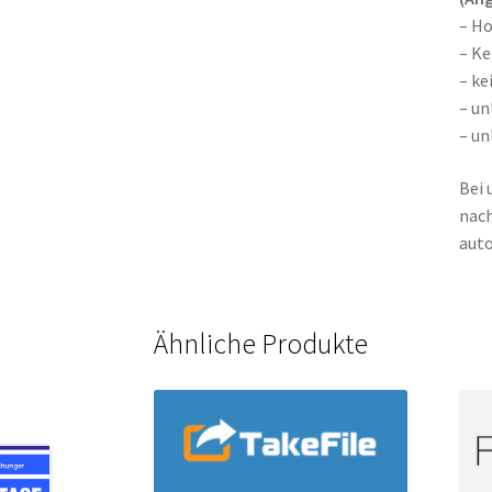
– H
– Ke
– ke
– un
– un
Bei 
nach
auto
Ähnliche Produkte