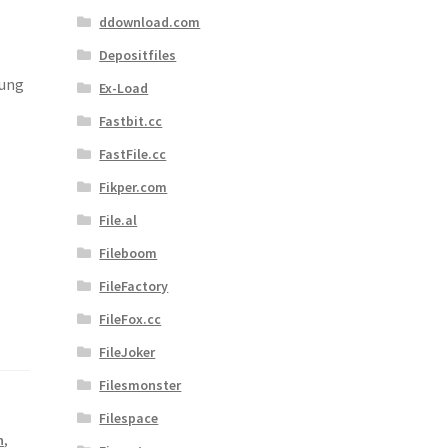
ddownload.com
Depositfiles
lung
Ex-Load
Fastbit.cc
FastFile.cc
Fikper.com
File.al
Fileboom
FileFactory
FileFox.cc
FileJoker
Filesmonster
Filespace
n
,