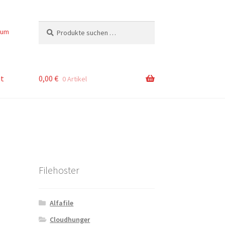
Suchen
Suchen
sum
nach:
t
0,00
€
0 Artikel
Filehoster
Alfafile
Cloudhunger