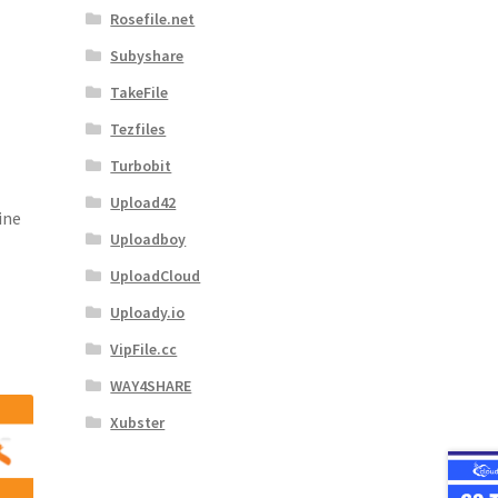
Rosefile.net
Subyshare
TakeFile
Tezfiles
Turbobit
Upload42
ine
Uploadboy
UploadCloud
Uploady.io
VipFile.cc
WAY4SHARE
Xubster