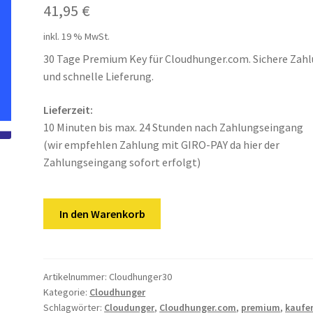
41,95
€
inkl. 19 % MwSt.
30 Tage Premium Key für Cloudhunger.com. Sichere Zah
und schnelle Lieferung.
Lieferzeit:
10 Minuten bis max. 24 Stunden nach Zahlungseingang
(wir empfehlen Zahlung mit GIRO-PAY da hier der
Zahlungseingang sofort erfolgt)
Cloudhunger
In den Warenkorb
|
30
Tage
Premium
Artikelnummer:
Cloudhunger30
Kategorie:
Cloudhunger
Key
Schlagwörter:
Cloudunger
,
Cloudhunger.com
,
premium
,
kaufe
Menge