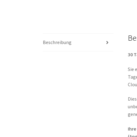
Be
Beschreibung
30 
Sie 
Tage
Clou
Die
unbe
gene
Ihre
(Ang