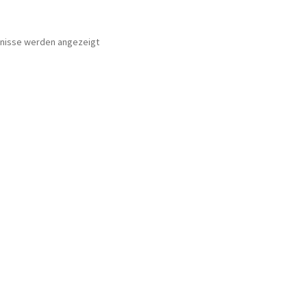
Nach
bnisse werden angezeigt
Beliebtheit
sortiert