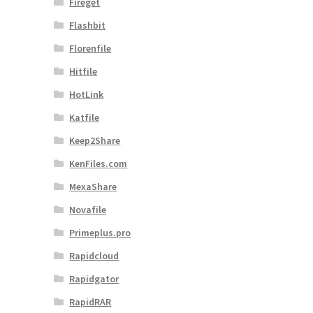
Fireget
Flashbit
Florenfile
Hitfile
HotLink
Katfile
Keep2Share
KenFiles.com
MexaShare
Novafile
Primeplus.pro
Rapidcloud
Rapidgator
RapidRAR