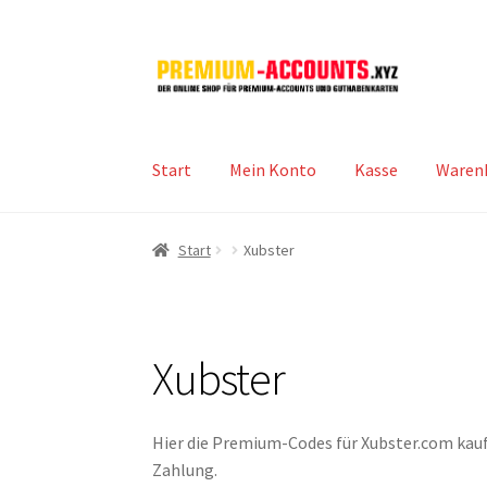
Zur
Zum
Navigation
Inhalt
springen
springen
Start
Mein Konto
Kasse
Waren
Start
Xubster
Xubster
Hier die Premium-Codes für Xubster.com kaufe
Zahlung.