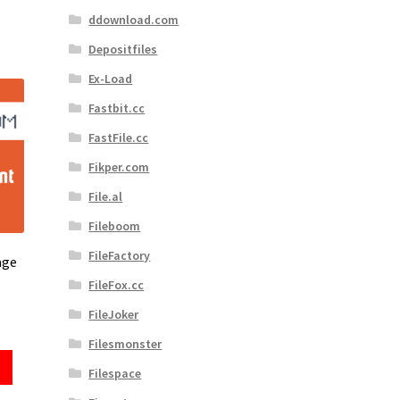
ddownload.com
Depositfiles
Ex-Load
Fastbit.cc
FastFile.cc
Fikper.com
File.al
Fileboom
FileFactory
age
FileFox.cc
FileJoker
Filesmonster
Filespace