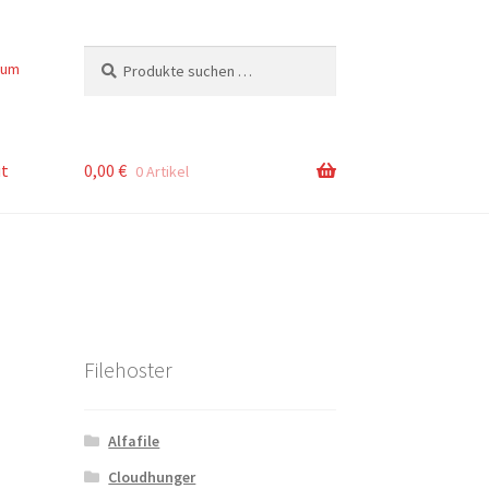
Suchen
Suchen
sum
nach:
t
0,00
€
0 Artikel
Filehoster
Alfafile
Cloudhunger