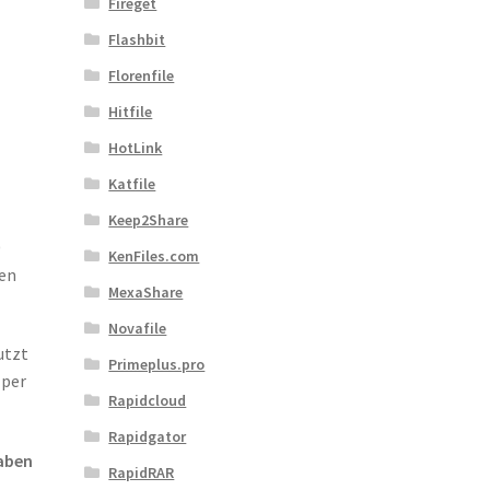
Fireget
Flashbit
Florenfile
Hitfile
HotLink
Katfile
Keep2Share
0
KenFiles.com
sen
MexaShare
Novafile
utzt
Primeplus.pro
 per
Rapidcloud
Rapidgator
aben
RapidRAR