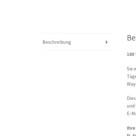
Be
Beschreibung
180
Sie 
Tage
Way
Die
und 
E-Ma
Ihr
lt. 