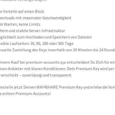
e Vorteile auf einen Blick:
wnloads mit maximaler Geschwindigkeit
in Warten, keine Limits
chere und stabile Server-Infrastruktur
glichkeit zum Hochladen und Speichern von Dateien
exible Laufzeiten: 30, 90, 180 oder 365 Tage
nuelle Zustellung des Keys innerhalb von 30 Minuten bis 24 Stund
einem Kauf bei premium-accounts.xyz entscheidest Du Dich für ei
ösen Anbieter mit klaren Konditionen. Dein Premium Key wird per
 verschickt – zuverlässig und transparent.
estelle jetzt Deinen WAY4SHARE Premium Key und erlebe die Vort
s echten Premium-Accounts!