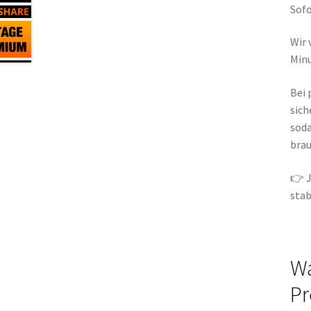
Sofo
Wir 
Minu
Bei
sich
soda
brau
👉 J
stab
Wa
Pr