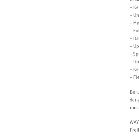
– K
– Un
– M
– Ex
– Da
– Up
– Sp
– U
– Ke
– Fl
Bei 
der 
müss
WAY4
Frei