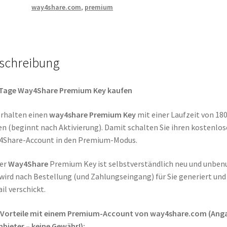
way4share.com
,
premium
schreibung
 Tage Way4Share Premium Key kaufen
erhalten einen
way4share
Premium Key
mit einer Laufzeit von 18
n (beginnt nach Aktivierung). Damit schalten Sie ihren kostenlo
4Share-Account in den Premium-Modus.
ser
Way4Share
Premium Key ist selbstverständlich neu und unben
wird nach Bestellung (und Zahlungseingang) für Sie generiert und
il verschickt.
e Vorteile mit einem Premium-Account von way4share.com (Ang
Anbieter – keine Gewähr!):