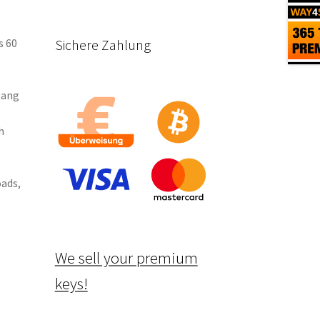
Sichere Zahlung
s 60
gang
h
ads,
We sell your premium
keys!