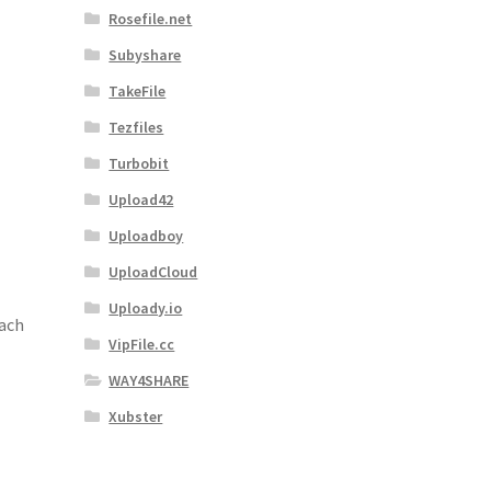
Rosefile.net
Subyshare
TakeFile
Tezfiles
Turbobit
Upload42
Uploadboy
UploadCloud
Uploady.io
ach
VipFile.cc
WAY4SHARE
Xubster