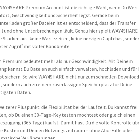
WAY4SHARE Premium Account ist die richtige Wahl, wenn Du Wert
ort, Geschwindigkeit und Sicherheit legst. Gerade beim
nterladen großer Dateien ist es entscheidend, dass der Transfer
il und ohne Unterbrechungen läuft. Genau hier spielt WAY4SHARE
e Stärken aus: keine Wartezeiten, keine nervigen Captchas, sonde
kter Zugriff mit voller Bandbreite.
 Premium bedeutet mehr als nur Geschwindigkeit. Mit Deinem
ng kannst Du Dateien auch einfach verwalten, hochladen und für 
st sichern. So wird WAY4SHARE nicht nur zum schnellen Download
, sondern auch zu einem zuverlässigen Speicherplatz für Deine
tigsten Daten.
weiterer Pluspunkt: die Flexibilität bei der Laufzeit. Du kannst frei
en, ob Du einen 30-Tage-Key testen möchtest oder gleich einen
eszugang (365 Tage) kaufst. Damit hast Du die volle Kontrolle üb
e Kosten und Deinen Nutzungszeitraum – ohne Abo-Falle oder
matische Verlängerungen.