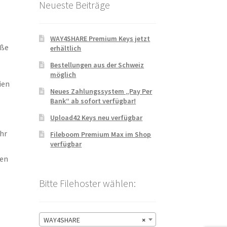
Neueste Beiträge
WAY4SHARE Premium Keys jetzt
oße
erhältlich
Bestellungen aus der Schweiz
möglich
ien
Neues Zahlungssystem „Pay Per
Bank“ ab sofort verfügbar!
Upload42 Keys neu verfügbar
hr
Fileboom Premium Max im Shop
verfügbar
len
Bitte Filehoster wählen:
WAY4SHARE
×