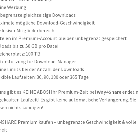
eine Werbung
begrenzte gleichzeitige Downloads
aximale mögliche Download-Geschwindigkeit
klusiver Mitgliederbereich
teien im Premium-Account bleiben unbegrenzt gespeichert
loads bis zu 50 GB pro Datei
eicherplatz: 100 TB
nterstützung für Download-Manager
ine Limits bei der Anzahl der Downloads
exible Laufzeiten: 30, 90, 180 oder 365 Tage
uns gibt es KEINE ABOS! Ihr Premium-Zeit bei
Way4Share
endet n
gekauften Laufzeit! Es gibt keine automatische Verlängerung. Sie
en nichts kündigen!
SHARE Premium kaufen – unbegrenzte Geschwindigkeit & volle
heit