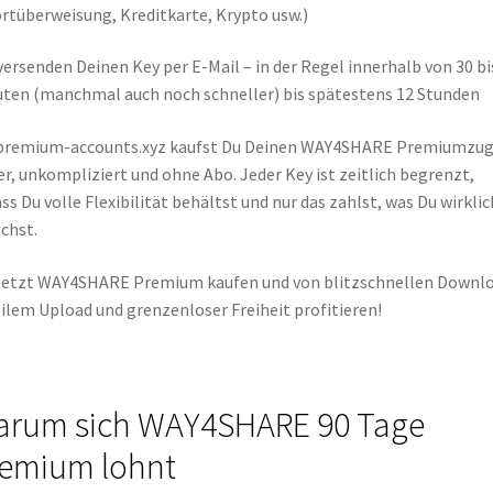
rtüberweisung, Kreditkarte, Krypto usw.)
versenden Deinen Key per E-Mail – in der Regel innerhalb von 30 bi
ten (manchmal auch noch schneller) bis spätestens 12 Stunden
 premium-accounts.xyz kaufst Du Deinen WAY4SHARE Premiumzu
er, unkompliziert und ohne Abo. Jeder Key ist zeitlich begrenzt,
ss Du volle Flexibilität behältst und nur das zahlst, was Du wirklic
chst.
etzt WAY4SHARE Premium kaufen und von blitzschnellen Downlo
ilem Upload und grenzenloser Freiheit profitieren!
rum sich WAY4SHARE 90 Tage
emium lohnt