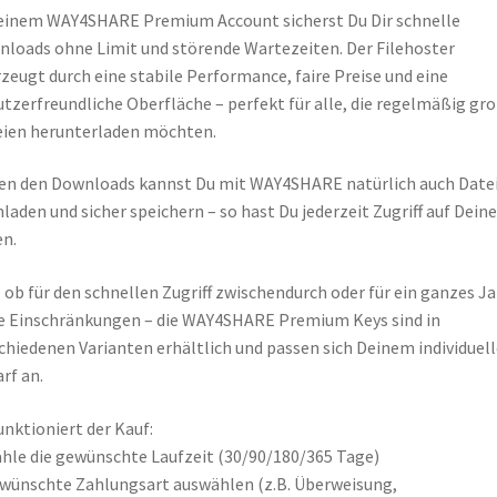
einem WAY4SHARE Premium Account sicherst Du Dir schnelle
loads ohne Limit und störende Wartezeiten. Der Filehoster
zeugt durch eine stabile Performance, faire Preise und eine
tzerfreundliche Oberfläche – perfekt für alle, die regelmäßig gr
ien herunterladen möchten.
n den Downloads kannst Du mit WAY4SHARE natürlich auch Date
laden und sicher speichern – so hast Du jederzeit Zugriff auf Deine
n.
 ob für den schnellen Zugriff zwischendurch oder für ein ganzes Ja
 Einschränkungen – die WAY4SHARE Premium Keys sind in
chiedenen Varianten erhältlich und passen sich Deinem individuel
rf an.
unktioniert der Kauf:
hle die gewünschte Laufzeit (30/90/180/365 Tage)
wünschte Zahlungsart auswählen (z.B. Überweisung,