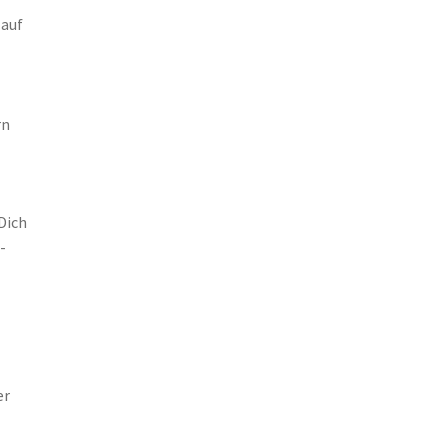
 auf
rn
Dich
-
er