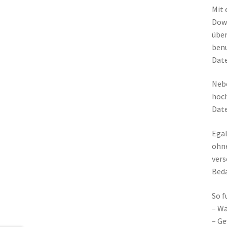
Mit 
Down
über
benu
Date
Nebe
hoch
Date
Egal
ohne
vers
Beda
So f
– Wä
– Ge