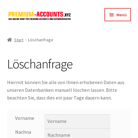
Zur
Zum
Menü
Navigation
Inhalt
springen
springen
Startseite
Start
Löschanfrage
Rapidgator
Löschanfrage
FileJoker
Depositfiles
Hiermit können Sie alle von Ihnen erhobenen Daten aus
unseren Datenbanken manuell löschen lassen. Bitte
TakeFile
beachten Sie, dass dies ein paar Tage dauern kann.
FileFox.cc
Vorname
Xubster
Nachna