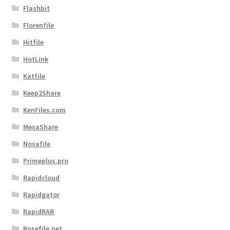
Flashbit
Florenfile
Hitfile
HotLink
Katfile
Keep2Share
KenFiles.com
MexaShare
Novafile
Primeplus.pro
Rapidcloud
Rapidgator
RapidRAR
Rosefile.net