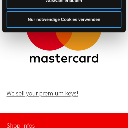
Auswahl erlauben
h
l
Nur notwendige Cookies verwenden
We sell your premium keys!
Shop-Infos