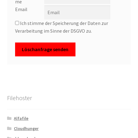
me
Filesmonster
Email
Ich stimme der Speicherung der Daten zur
HotLink
Verarbeitung im Sinne der DSGVO zu.
Filespace
VipFile.cc
Ex-Load
File.al
Filehoster
FAQ – Häufige Fragen
Alfafile
Impressum
Cloudhunger