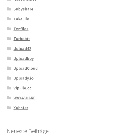
Subyshare
TakeFile
Tezfiles
Turbobit
Upload42
Uploadboy
UploadCloud
Uploady.io
VipFile.cc
WAY4SHARE
Xubster
Neueste Beiträge