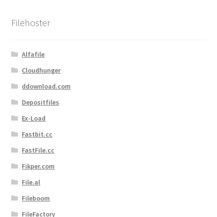
Filehoster
Alfafile
Cloudhunger
ddownload.com
Depositfiles
Ex-Load
Fastbit.cc
FastFile.cc
Fikper.com
File.al
Fileboom
FileFactory