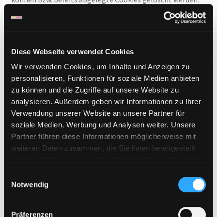
Das Abschalten sämtlicher Cookies kann jedoch dazu
führen, dass einige Funktionen auf unseren Internetseiten
nicht mehr ausgeführt werden können. Der
Datenerhebung und –speicherung zum Zwecke der
Diese Webseite verwendet Cookies
Erstellung eines pseudonymisierten Nutzungsprofils
Wir verwenden Cookies, um Inhalte und Anzeigen zu
können Sie jederzeit mit Wirkung für die Zukunft
personalisieren, Funktionen für soziale Medien anbieten
widersprechen, indem Sie uns Ihren Widerspruch formlos
zu können und die Zugriffe auf unsere Website zu
per E-Mail an die im Impressum genannte E-Mail-Adresse
analysieren. Außerdem geben wir Informationen zu Ihrer
schicken.
Verwendung unserer Website an unsere Partner für
soziale Medien, Werbung und Analysen weiter. Unsere
Partner führen diese Informationen möglicherweise mit
weiteren Daten zusammen, die Sie ihnen bereitgestellt
8) Tools und Sonstiges
haben oder die sie im Rahmen Ihrer Nutzung der Dienste
gesammelt haben. Sie geben Einwilligung zu unseren
E
consentmanager
Cookies, wenn Sie unsere Webseite weiterhin nutzen.
Notwendig
i
Diese Webseite nutzt zur Einholung wirksamer
n
Nutzereinwilligungen für einwilligungspflichtige Cookies
w
Präferenzen