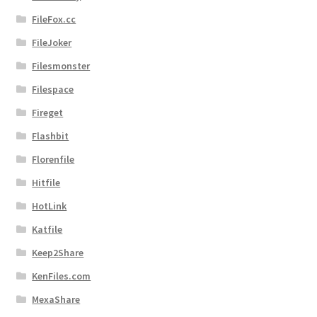
FileFox.cc
FileJoker
Filesmonster
Filespace
Fireget
Flashbit
Florenfile
Hitfile
HotLink
Katfile
Keep2Share
KenFiles.com
MexaShare