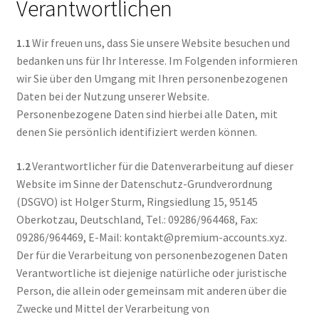
Verantwortlichen
Filesmonster
1.1
Wir freuen uns, dass Sie unsere Website besuchen und
HotLink
bedanken uns für Ihr Interesse. Im Folgenden informieren
wir Sie über den Umgang mit Ihren personenbezogenen
Filespace
Daten bei der Nutzung unserer Website.
Personenbezogene Daten sind hierbei alle Daten, mit
VipFile.cc
denen Sie persönlich identifiziert werden können.
1.2
Verantwortlicher für die Datenverarbeitung auf dieser
Ex-Load
Website im Sinne der Datenschutz-Grundverordnung
(DSGVO) ist Holger Sturm, Ringsiedlung 15, 95145
File.al
Oberkotzau, Deutschland, Tel.: 09286/964468, Fax:
09286/964469, E-Mail: kontakt@premium-accounts.xyz.
FAQ – Häufige Fragen
Der für die Verarbeitung von personenbezogenen Daten
Verantwortliche ist diejenige natürliche oder juristische
Impressum
Person, die allein oder gemeinsam mit anderen über die
Zwecke und Mittel der Verarbeitung von