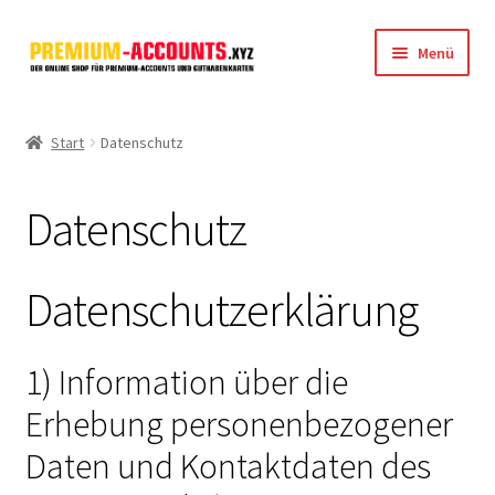
Zur
Zum
Menü
Navigation
Inhalt
springen
springen
Startseite
Start
Datenschutz
Rapidgator
Datenschutz
FileJoker
Depositfiles
Datenschutzerklärung
TakeFile
1) Information über die
FileFox.cc
Erhebung personenbezogener
Daten und Kontaktdaten des
Xubster