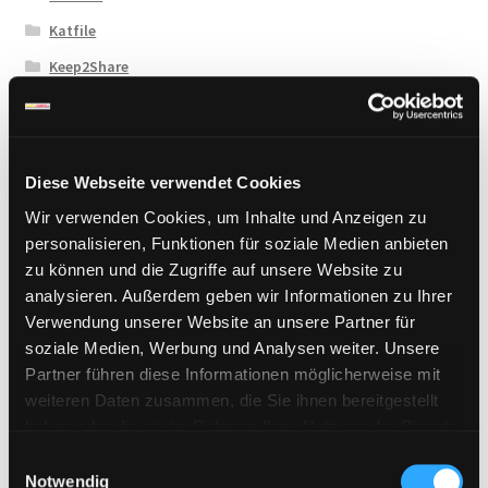
Katfile
Keep2Share
KenFiles.com
MexaShare
Novafile
Diese Webseite verwendet Cookies
Primeplus.pro
Wir verwenden Cookies, um Inhalte und Anzeigen zu
personalisieren, Funktionen für soziale Medien anbieten
Rapidcloud
zu können und die Zugriffe auf unsere Website zu
Rapidgator
analysieren. Außerdem geben wir Informationen zu Ihrer
RapidRAR
Verwendung unserer Website an unsere Partner für
soziale Medien, Werbung und Analysen weiter. Unsere
Rosefile.net
Partner führen diese Informationen möglicherweise mit
Subyshare
weiteren Daten zusammen, die Sie ihnen bereitgestellt
TakeFile
haben oder die sie im Rahmen Ihrer Nutzung der Dienste
gesammelt haben. Sie geben Einwilligung zu unseren
E
Tezfiles
Cookies, wenn Sie unsere Webseite weiterhin nutzen.
Notwendig
i