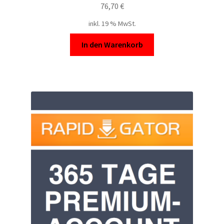
76,70
€
inkl. 19 % MwSt.
In den Warenkorb