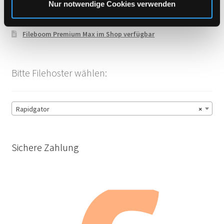
Neues Zahlungssystem „Pay Per Bank“ ab sofort verfügbar!
Nur notwendige Cookies verwenden
Upload42 Keys neu verfügbar
Fileboom Premium Max im Shop verfügbar
Bitte Filehoster wählen:
Rapidgator
×
Sichere Zahlung