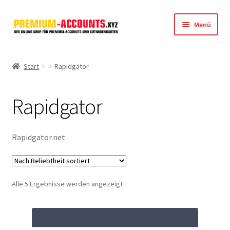
Zur
Zum
Menü
Navigation
Inhalt
springen
springen
Startseite
Start
Rapidgator
Rapidgator
Rapidgator
FileJoker
Depositfiles
Rapidgator.net
TakeFile
Nach
Alle 5 Ergebnisse werden angezeigt
FileFox.cc
Beliebtheit
sortiert
Xubster