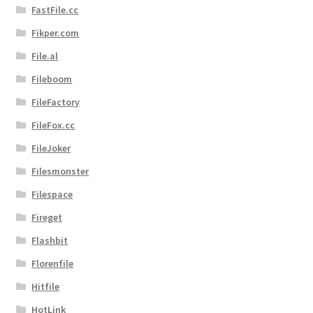
FastFile.cc
Fikper.com
File.al
Fileboom
FileFactory
FileFox.cc
FileJoker
Filesmonster
Filespace
Fireget
Flashbit
Florenfile
Hitfile
HotLink