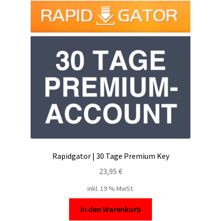
Filesmonster
HotLink
Filespace
VipFile.cc
Ex-Load
File.al
Rapidgator | 30 Tage Premium Key
FAQ – Häufige Fragen
23,95
€
inkl. 19 % MwSt.
Impressum
In den Warenkorb