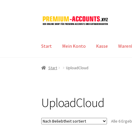
Zur
Zum
Navigation
Inhalt
springen
springen
Start
Mein Konto
Kasse
Waren
Start
UploadCloud
UploadCloud
Alle 6 Erge