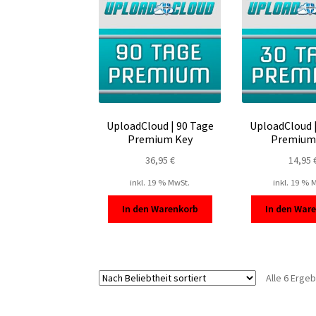
UploadCloud | 90 Tage
UploadCloud 
Premium Key
Premium
36,95
€
14,95
inkl. 19 % MwSt.
inkl. 19 % 
In den Warenkorb
In den War
Alle 6 Erge