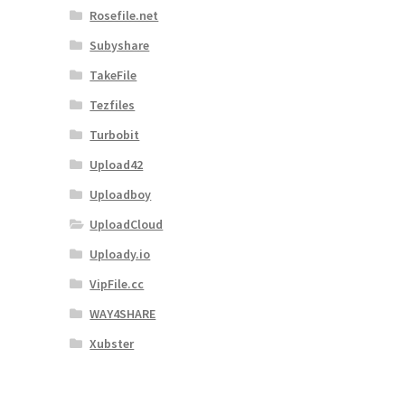
Rosefile.net
Subyshare
TakeFile
Tezfiles
Turbobit
Upload42
Uploadboy
UploadCloud
Uploady.io
VipFile.cc
WAY4SHARE
Xubster