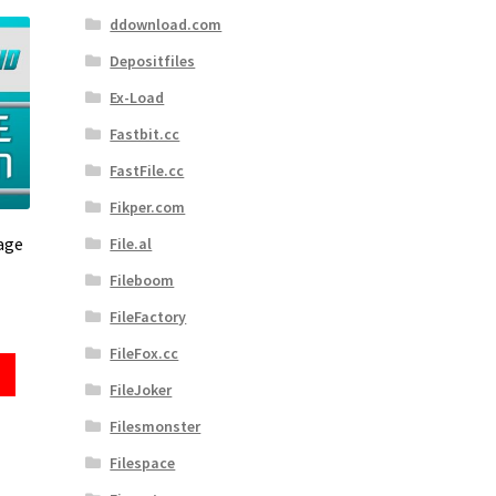
ddownload.com
Depositfiles
Ex-Load
Fastbit.cc
FastFile.cc
Fikper.com
age
File.al
Fileboom
FileFactory
FileFox.cc
FileJoker
Filesmonster
Filespace