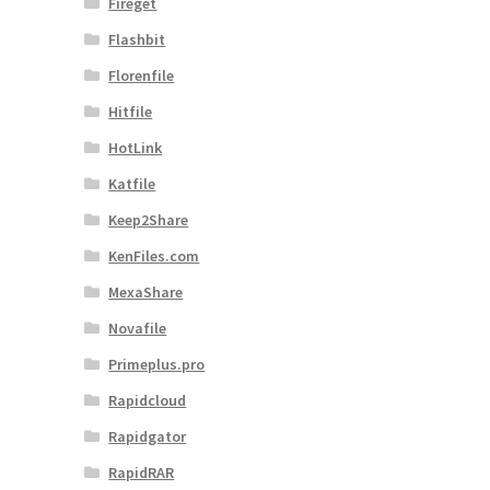
Fireget
Flashbit
Florenfile
Hitfile
HotLink
Katfile
Keep2Share
KenFiles.com
MexaShare
Novafile
Primeplus.pro
Rapidcloud
Rapidgator
RapidRAR