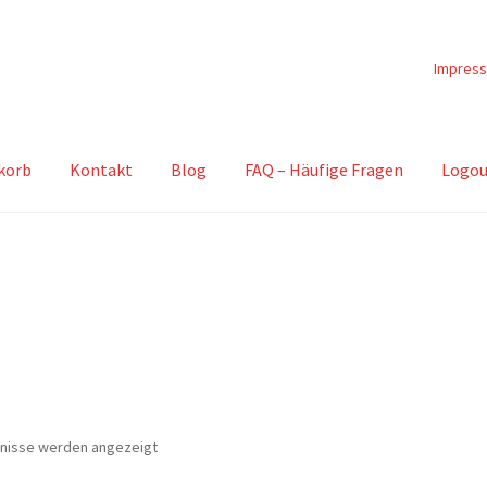
Impres
korb
Kontakt
Blog
FAQ – Häufige Fragen
Logou
Nach
bnisse werden angezeigt
Beliebtheit