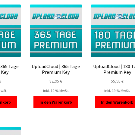
sortiert
 365 Tage
UploadCloud | 365 Tage
UploadCloud | 180 T
 Key
Premium Key
Premium Key
€
82,95
€
55,95
€
MwSt.
inkl. 19 % MwSt.
inkl. 19 % MwSt.
enkorb
In den Warenkorb
In den Warenkorb