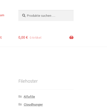
Suchen
Suchen
sum
nach:
t
0,00
€
0 Artikel
Filehoster
Alfafile
Cloudhunger