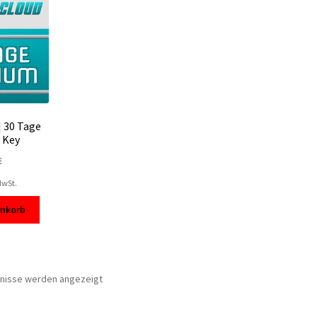
| 30 Tage
 Key
€
MwSt.
enkorb
Nach
bnisse werden angezeigt
Beliebtheit
sortiert