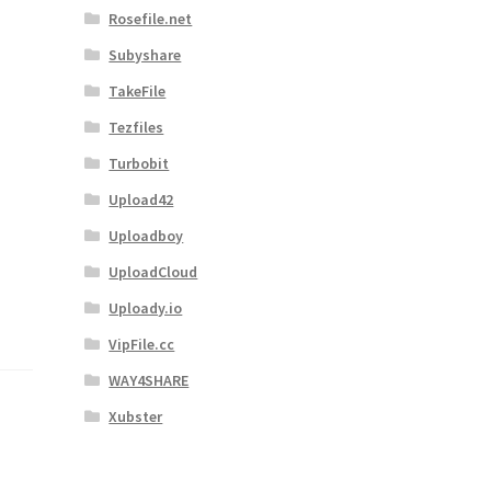
Rosefile.net
Subyshare
TakeFile
Tezfiles
Turbobit
Upload42
Uploadboy
UploadCloud
Uploady.io
VipFile.cc
WAY4SHARE
Xubster