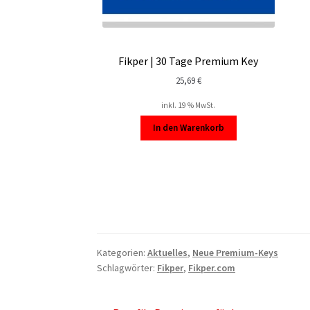
Fikper | 30 Tage Premium Key
25,69
€
inkl. 19 % MwSt.
In den Warenkorb
Kategorien:
Aktuelles
,
Neue Premium-Keys
Schlagwörter:
Fikper
,
Fikper.com