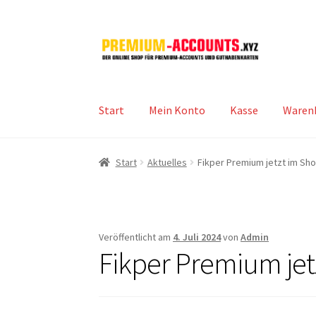
Zur
Zum
Navigation
Inhalt
springen
springen
Start
Mein Konto
Kasse
Waren
Start
Aktuelles
Fikper Premium jetzt im Sh
Veröffentlicht am
4. Juli 2024
von
Admin
Fikper Premium jet