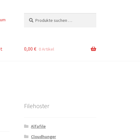
Suchen
Suchen
sum
nach:
t
0,00
€
0 Artikel
Filehoster
Alfafile
Cloudhunger