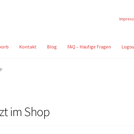
Impres
korb
Kontakt
Blog
FAQ – Häufige Fragen
Logou
op
zt im Shop