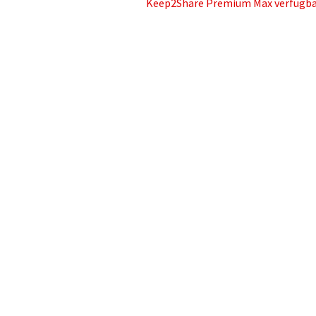
Nächster
Keep2Share Premium Max verfügba
Beitrag: