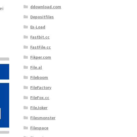
ddownload.com
ei
Depositfiles
Ex-Load
Fastbit.cc
FastFile.cc
Fikper.com
File.al
Fileboom
FileFactory
FileFox.cc
FileJoker
Filesmonster
Filespace