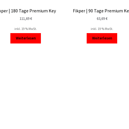
kper | 180 Tage Premium Key
Fikper | 90 Tage Premium Ke
111,69
€
63,69
€
inkl. 19 % MwSt.
inkl. 19 % MwSt.
Weiterlesen
Weiterlesen