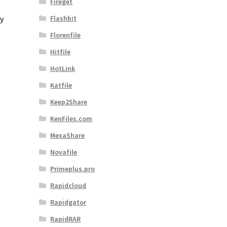
Fireget
y
Flashbit
Florenfile
Hitfile
HotLink
Katfile
Keep2Share
KenFiles.com
MexaShare
Novafile
Primeplus.pro
Rapidcloud
Rapidgator
RapidRAR