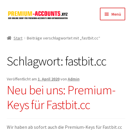
Zur
Zum
Menü
Navigation
Inhalt
springen
springen
Startseite
Start
Beiträge verschlagwortet mit „fastbit.cc“
Rapidgator
Schlagwort:
fastbit.cc
FileJoker
Depositfiles
Veröffentlicht am
1. April 2020
von
Admin
Neu bei uns: Premium-
TakeFile
Keys für Fastbit.cc
FileFox.cc
Xubster
Wir haben ab sofort auch die Premium-Keys für Fastbit.cc