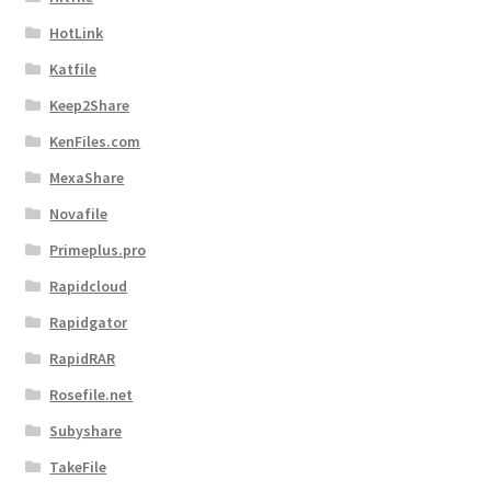
HotLink
Katfile
Keep2Share
KenFiles.com
MexaShare
Novafile
Primeplus.pro
Rapidcloud
Rapidgator
RapidRAR
Rosefile.net
Subyshare
TakeFile