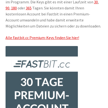
im Programm. Die Keys gibt es mit einer Laufzeit von
30
,
Filesmonster
90
,
180
oder
365
Tagen. Sie könnten damit Ihren
kostenlosen Account bei Fastbit in einen Premium-
HotLink
Account umwandeln und habe damit erweiterte
Möglichkeiten um Dateien zu sichern oder zu downloaden.
Filespace
Alle Fastbit.cc Premium-Keys finden Sie hier!
VipFile.cc
Ex-Load
File.al
FAQ – Häufige Fragen
Impressum