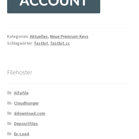
Kontakt
Versandinfos
Widerrufsbelehrung
Kategorien:
Aktuelles
,
Neue Premium-Keys
Schlagwörter:
fastbit
,
fastbit.cc
Zahlungsarten
Filehoster
Alfafile
Cloudhunger
ddownload.com
Depositfiles
Ex-Load