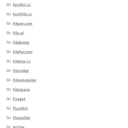
Fastbit.cc
FastFile.cc
Fikper.com
File.al
Fileboom
FileFactory
FileFox.cc
FileJoker
Filesmonster
Filespace
Fireget
Flashbit
Florenfile
Hitfile