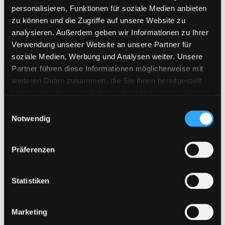
personalisieren, Funktionen für soziale Medien anbieten
zu können und die Zugriffe auf unsere Website zu
analysieren. Außerdem geben wir Informationen zu Ihrer
Verwendung unserer Website an unsere Partner für
soziale Medien, Werbung und Analysen weiter. Unsere
Partner führen diese Informationen möglicherweise mit
weiteren Daten zusammen, die Sie ihnen bereitgestellt
haben oder die sie im Rahmen Ihrer Nutzung der Dienste
gesammelt haben. Sie geben Einwilligung zu unseren
E
Cookies, wenn Sie unsere Webseite weiterhin nutzen.
Notwendig
i
n
w
Präferenzen
i
l
l
Statistiken
i
g
Marketing
u