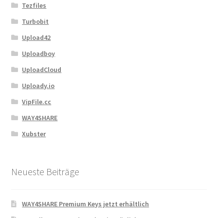
Tezfiles
Turbobit
Upload42
Uploadboy
UploadCloud
Uploady.io
VipFile.cc
WAY4SHARE
Xubster
Neueste Beiträge
WAY4SHARE Premium Keys jetzt erhältlich