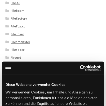
File.al
Fileboom
FileFactory
FileFox.cc
FileJoker
Filesmonster
Filespace
Fireget
Flashbit
Florenfile
Hitfile
Diese Webseite verwendet Cookies
HotLink
Wir verwenden Cookies, um Inhalte und Anzeigen zu
Katfile
personalisieren, Funktionen für soziale Medien anbieten
zu können und die Zugriffe auf unsere Website zu
Keep2Share