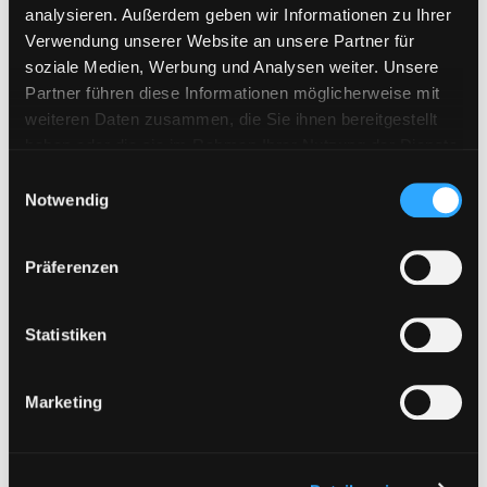
analysieren. Außerdem geben wir Informationen zu Ihrer
KenFiles.com
Verwendung unserer Website an unsere Partner für
MexaShare
soziale Medien, Werbung und Analysen weiter. Unsere
Partner führen diese Informationen möglicherweise mit
Novafile
weiteren Daten zusammen, die Sie ihnen bereitgestellt
Primeplus.pro
haben oder die sie im Rahmen Ihrer Nutzung der Dienste
gesammelt haben. Sie geben Einwilligung zu unseren
Rapidcloud
E
Cookies, wenn Sie unsere Webseite weiterhin nutzen.
Notwendig
i
Rapidgator
n
RapidRAR
w
Präferenzen
Rosefile.net
i
l
Subyshare
l
Statistiken
TakeFile
i
Tezfiles
g
Marketing
u
Turbobit
n
Upload42
g