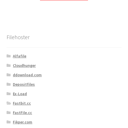
Filehoster
Alfafile
Cloudhunger
ddownload.com
Depositfiles
Ex-Load
Fastbit.cc
FastFile.cc
Fikper.com