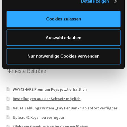
Details zeigen
s
Uploadboy
a
UploadCloud
u
Cookies zulassen
Uploady.io
s
w
VipFile.cc
a
Auswahl erlauben
WAY4SHARE
h
Xubster
l
Nur notwendige Cookies verwenden
Neueste Beiträge
WAY4SHARE Premium Keys jetzt erhältlich
Bestellungen aus der Schweiz möglich
Neues Zahlungssystem „Pay Per Bank“ ab sofort verfügbar!
Upload42 Keys neu verfügbar
Fileboom Premium Max im Shop verfügbar