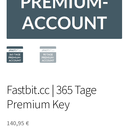
Filesmonster
HotLink
Filespace
VipFile.cc
Ex-Load
File.al
Fastbit.cc | 365 Tage
FAQ – Häufige Fragen
Premium Key
Impressum
140,95
€