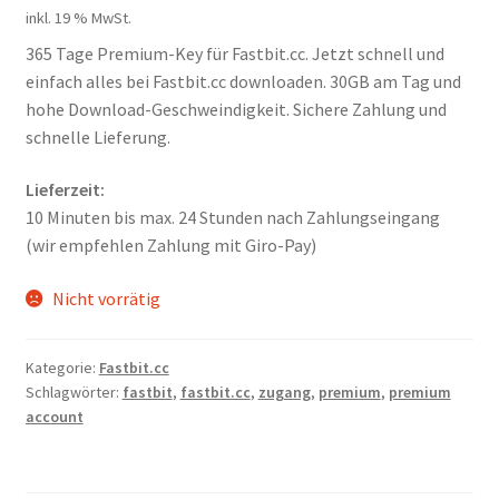
Kontakt
inkl. 19 % MwSt.
365 Tage Premium-Key für Fastbit.cc. Jetzt schnell und
Versandinfos
einfach alles bei Fastbit.cc downloaden. 30GB am Tag und
hohe Download-Geschweindigkeit. Sichere Zahlung und
Widerrufsbelehrung
schnelle Lieferung.
Zahlungsarten
Lieferzeit:
10 Minuten bis max. 24 Stunden nach Zahlungseingang
(wir empfehlen Zahlung mit Giro-Pay)
Nicht vorrätig
Kategorie:
Fastbit.cc
Schlagwörter:
fastbit
,
fastbit.cc
,
zugang
,
premium
,
premium
account