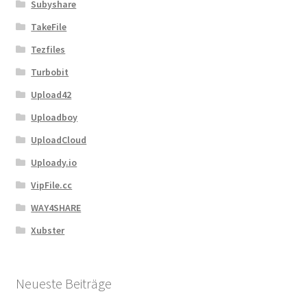
Subyshare
TakeFile
Tezfiles
Turbobit
Upload42
Uploadboy
UploadCloud
Uploady.io
VipFile.cc
WAY4SHARE
Xubster
Neueste Beiträge