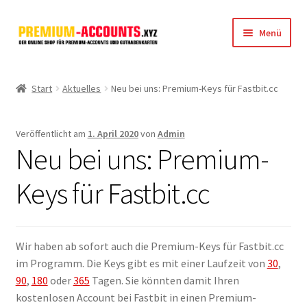
Zur
Zum
Menü
Navigation
Inhalt
springen
springen
Startseite
Start
Aktuelles
Neu bei uns: Premium-Keys für Fastbit.cc
Rapidgator
Veröffentlicht am
1. April 2020
von
Admin
FileJoker
Neu bei uns: Premium-
Depositfiles
Keys für Fastbit.cc
TakeFile
Wir haben ab sofort auch die Premium-Keys für Fastbit.cc
FileFox.cc
im Programm. Die Keys gibt es mit einer Laufzeit von
30
,
90
,
180
oder
365
Tagen. Sie könnten damit Ihren
Xubster
kostenlosen Account bei Fastbit in einen Premium-