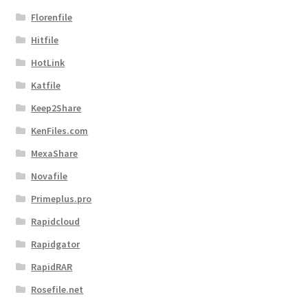
Florenfile
Hitfile
HotLink
Katfile
Keep2Share
KenFiles.com
MexaShare
Novafile
Primeplus.pro
Rapidcloud
Rapidgator
RapidRAR
Rosefile.net