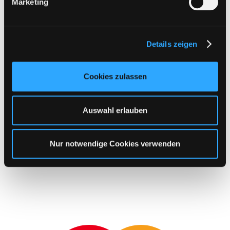
Marketing
u
n
g
Details zeigen
s
a
u
Cookies zulassen
s
w
a
Auswahl erlauben
h
l
Nur notwendige Cookies verwenden