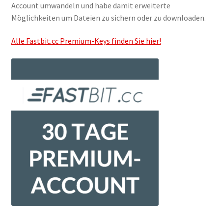
Account umwandeln und habe damit erweiterte
Filesmonster
Möglichkeiten um Dateien zu sichern oder zu downloaden.
HotLink
Alle Fastbit.cc Premium-Keys finden Sie hier!
Filespace
VipFile.cc
Ex-Load
File.al
FAQ – Häufige Fragen
Impressum