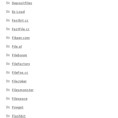
Depositfiles
Ex-Load
Fastbit.cc
FastFile.cc
Fikper.com
File.al
Fileboom
FileFactory
FileFox.cc
FileJoker
Filesmonster
Filespace
Fireget
Flashbit