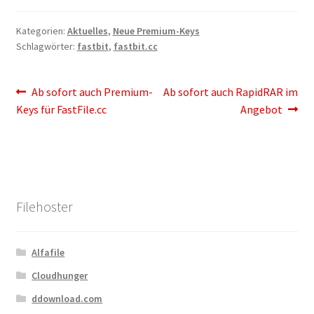
Kontakt
Kategorien:
Aktuelles
,
Neue Premium-Keys
Versandinfos
Schlagwörter:
fastbit
,
fastbit.cc
Widerrufsbelehrung
Beitragsnavigation
Vorheriger
Nächster
Ab sofort auch Premium-
Ab sofort auch RapidRAR im
Beitrag:
Beitrag:
Keys für FastFile.cc
Angebot
Zahlungsarten
Filehoster
Alfafile
Cloudhunger
ddownload.com