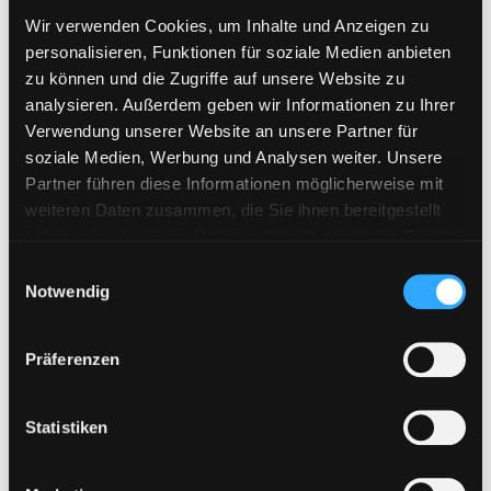
Wir verwenden Cookies, um Inhalte und Anzeigen zu
personalisieren, Funktionen für soziale Medien anbieten
zu können und die Zugriffe auf unsere Website zu
analysieren. Außerdem geben wir Informationen zu Ihrer
Verwendung unserer Website an unsere Partner für
soziale Medien, Werbung und Analysen weiter. Unsere
Partner führen diese Informationen möglicherweise mit
weiteren Daten zusammen, die Sie ihnen bereitgestellt
haben oder die sie im Rahmen Ihrer Nutzung der Dienste
gesammelt haben. Sie geben Einwilligung zu unseren
E
Cookies, wenn Sie unsere Webseite weiterhin nutzen.
Notwendig
i
n
w
Präferenzen
i
l
l
Statistiken
i
g