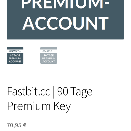
Filesmonster
HotLink
Filespace
VipFile.cc
Ex-Load
File.al
Fastbit.cc | 90 Tage
FAQ – Häufige Fragen
Premium Key
Impressum
70,95
€