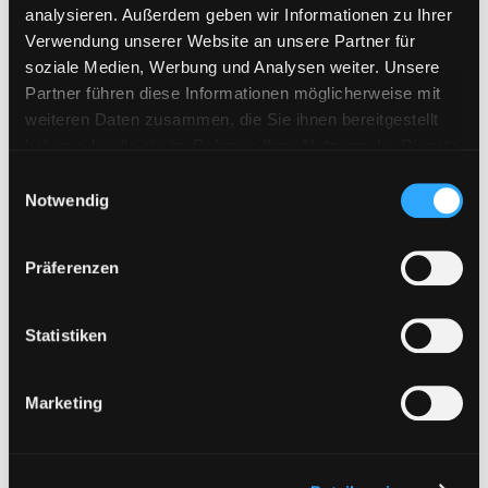
analysieren. Außerdem geben wir Informationen zu Ihrer
KenFiles.com
Verwendung unserer Website an unsere Partner für
MexaShare
soziale Medien, Werbung und Analysen weiter. Unsere
Partner führen diese Informationen möglicherweise mit
Novafile
weiteren Daten zusammen, die Sie ihnen bereitgestellt
Primeplus.pro
haben oder die sie im Rahmen Ihrer Nutzung der Dienste
gesammelt haben. Sie geben Einwilligung zu unseren
Rapidcloud
E
Cookies, wenn Sie unsere Webseite weiterhin nutzen.
Notwendig
i
Rapidgator
n
RapidRAR
w
Präferenzen
Rosefile.net
i
l
Subyshare
l
Statistiken
TakeFile
i
Tezfiles
g
Marketing
u
Turbobit
n
Upload42
g