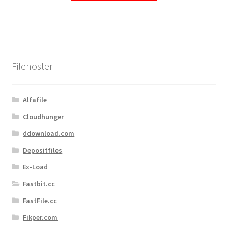
Filehoster
Alfafile
Cloudhunger
ddownload.com
Depositfiles
Ex-Load
Fastbit.cc
FastFile.cc
Fikper.com