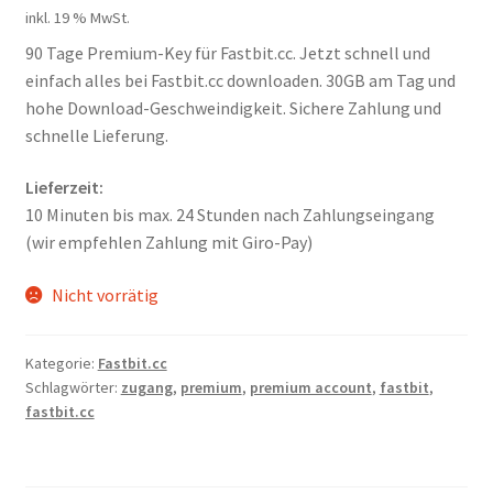
Kontakt
inkl. 19 % MwSt.
90 Tage Premium-Key für Fastbit.cc. Jetzt schnell und
Versandinfos
einfach alles bei Fastbit.cc downloaden. 30GB am Tag und
hohe Download-Geschweindigkeit. Sichere Zahlung und
Widerrufsbelehrung
schnelle Lieferung.
Zahlungsarten
Lieferzeit:
10 Minuten bis max. 24 Stunden nach Zahlungseingang
(wir empfehlen Zahlung mit Giro-Pay)
Nicht vorrätig
Kategorie:
Fastbit.cc
Schlagwörter:
zugang
,
premium
,
premium account
,
fastbit
,
fastbit.cc