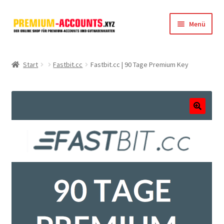
Zur
Zum
Menü
Navigation
Inhalt
springen
springen
Startseite
Start
Fastbit.cc
Fastbit.cc | 90 Tage Premium Key
Rapidgator
FileJoker
🔍
Depositfiles
TakeFile
FileFox.cc
Xubster