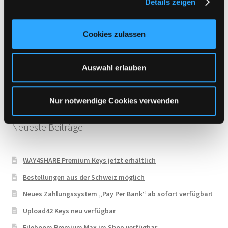
Details zeigen
s
Uploadboy
a
UploadCloud
u
Cookies zulassen
Uploady.io
s
w
VipFile.cc
a
Auswahl erlauben
WAY4SHARE
h
Xubster
l
Nur notwendige Cookies verwenden
Neueste Beiträge
WAY4SHARE Premium Keys jetzt erhältlich
Bestellungen aus der Schweiz möglich
Neues Zahlungssystem „Pay Per Bank“ ab sofort verfügbar!
Upload42 Keys neu verfügbar
Fileboom Premium Max im Shop verfügbar