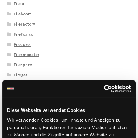
File.al
Fileboom
FileFactory
FileFox.cc
FileJoker
Filesmonster
Filespace
Fireget
Flashbit
Florenfile
Hitfile
Diese Webseite verwendet Cookies
HotLink
Wir verwenden Cookies, um Inhalte und Anzeigen zu
Katfile
personalisieren, Funktionen für soziale Medien anbieten
zu können und die Zugriffe auf unsere Website zu
Keep2Share