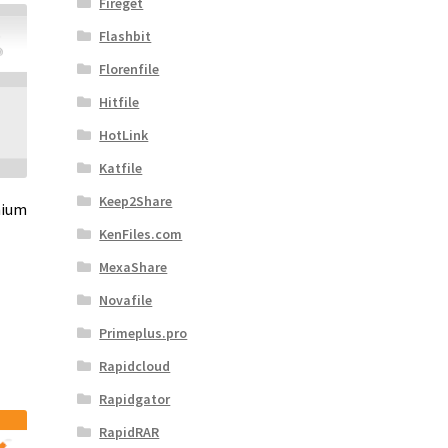
Fireget
Flashbit
Florenfile
Hitfile
HotLink
Katfile
Keep2Share
mium
KenFiles.com
MexaShare
Novafile
Primeplus.pro
Rapidcloud
Rapidgator
RapidRAR