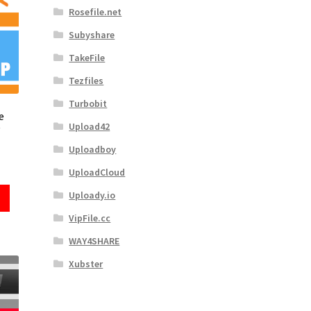
Rosefile.net
Subyshare
TakeFile
Tezfiles
Turbobit
e
Upload42
Uploadboy
UploadCloud
Uploady.io
VipFile.cc
WAY4SHARE
Xubster