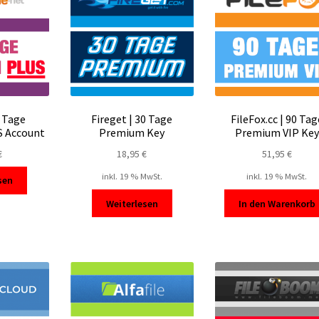
5 Tage
Fireget | 30 Tage
FileFox.cc | 90 Tag
 Account
Premium Key
Premium VIP Key
€
18,95
€
51,95
€
inkl. 19 % MwSt.
inkl. 19 % MwSt.
sen
Weiterlesen
In den Warenkorb