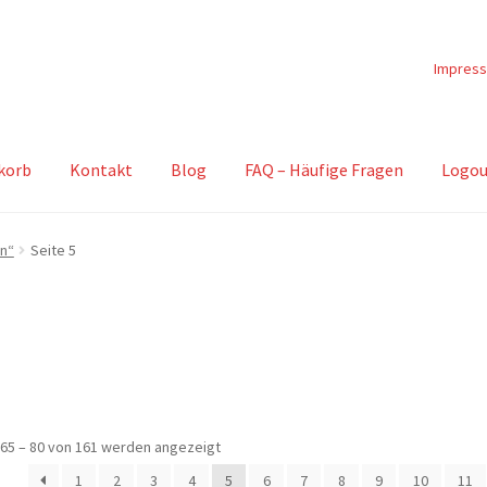
Impres
korb
Kontakt
Blog
FAQ – Häufige Fragen
Logou
en“
Seite 5
Nach
65 – 80 von 161 werden angezeigt
Beliebtheit
1
2
3
4
5
6
7
8
9
10
11