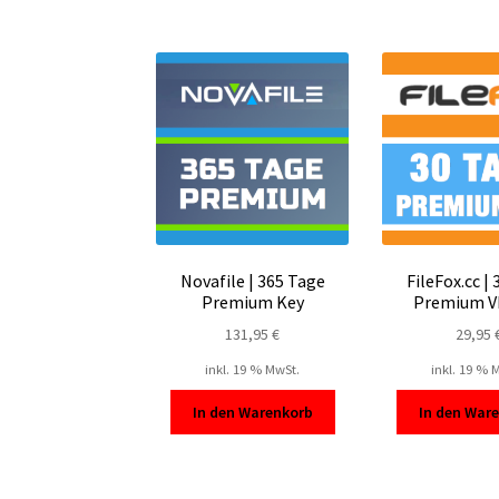
Novafile | 365 Tage
FileFox.cc |
Premium Key
Premium V
131,95
€
29,95
inkl. 19 % MwSt.
inkl. 19 % 
In den Warenkorb
In den War