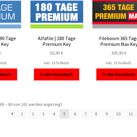
 90 Tage
Alfafile | 180 Tage
Fileboom 365 Tag
 Key
Premium Key
Premium Max Ke
€
62,95
€
305,95
€
MwSt.
inkl. 19 % MwSt.
inkl. 19 % MwSt.
enkorb
In den Warenkorb
In den Warenkorb
Nach
65 – 80 von 161 werden angezeigt
Beliebtheit
1
2
3
4
5
6
7
8
9
10
11
sortiert