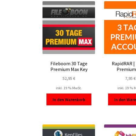
Fileboom 30 Tage
RapidRAR |
Premium Max Key
Premium
52,95
€
7,95
€
inkl. 19 % MwSt.
inkl. 19 % 
In den Warenkorb
In den War