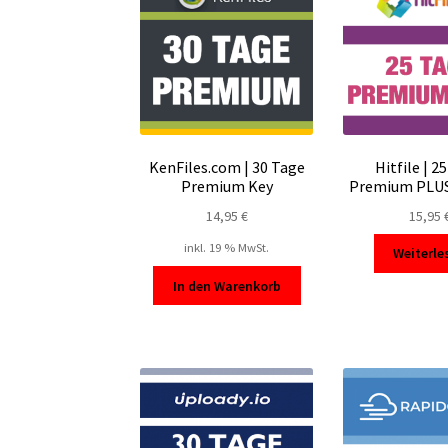
KenFiles.com | 30 Tage
Hitfile | 2
Premium Key
Premium PLUS
14,95
€
15,95
inkl. 19 % MwSt.
Weiterle
In den Warenkorb