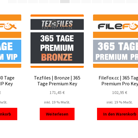
sortiert
 30 Tage
Tezfiles | Bronze | 365
FileFox.cc | 365 Ta
IP Key
Tage Premium Key
Premium Pro Ke
€
171,45
€
102,95
€
MwSt.
inkl. 19 % MwSt.
inkl. 19 % MwSt.
enkorb
Weiterlesen
In den Warenkorb