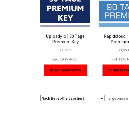
Uploady.io | 30 Tage
Rapidcloud |
Premium Key
Premium
21,95
€
39,95
inkl. 19 % MwSt.
inkl. 19 % 
In den Warenkorb
In den War
Ergebnisse 