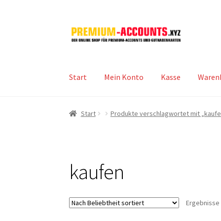
Zur
Zum
Navigation
Inhalt
springen
springen
Start
Mein Konto
Kasse
Waren
Start
Produkte verschlagwortet mit „kauf
kaufen
Ergebnisse 