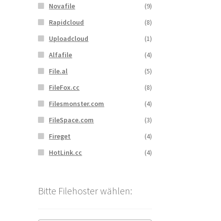
Novafile
(9)
Rapidcloud
(8)
Uploadcloud
(1)
Alfafile
(4)
File.al
(5)
FileFox.cc
(8)
Filesmonster.com
(4)
FileSpace.com
(3)
Fireget
(4)
HotLink.cc
(4)
Bitte Filehoster wählen: