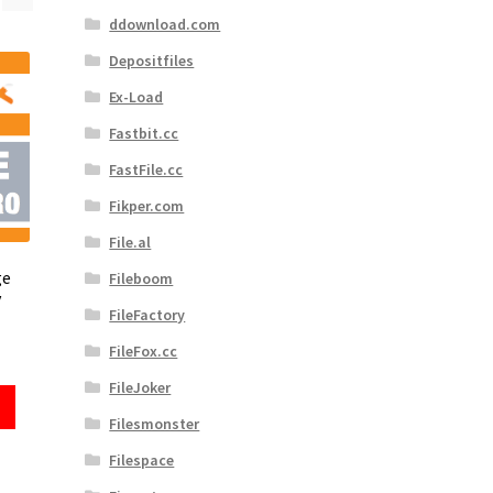
ddownload.com
Depositfiles
Ex-Load
Fastbit.cc
FastFile.cc
Fikper.com
File.al
ge
Fileboom
y
FileFactory
FileFox.cc
FileJoker
Filesmonster
Filespace