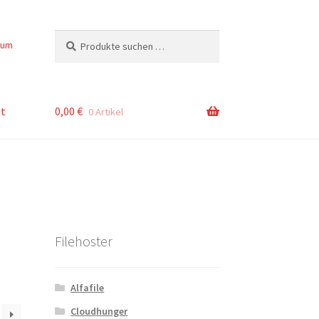
Suchen
Suchen
sum
nach:
t
0,00
€
0 Artikel
Filehoster
Alfafile
Cloudhunger