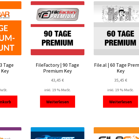
 3 Tage
FileFactory | 90 Tage
File.al | 60 Tage Pre
 Key
Premium Key
Key
43,45
€
35,45
€
MwSt.
inkl. 19 % MwSt.
inkl. 19 % MwSt.
enkorb
Weiterlesen
Weiterlesen