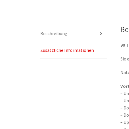
Be
Beschreibung
90 T
Zusätzliche Informationen
Sie 
Natü
Vort
– U
– Un
– Do
– Do
– Up