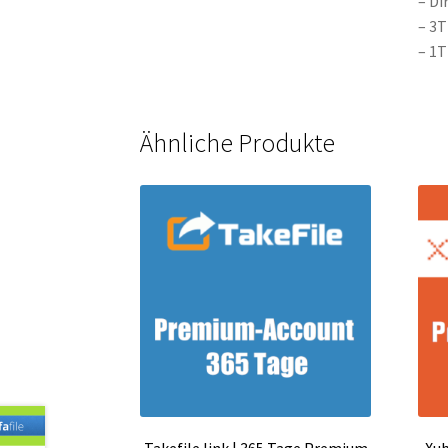
– Di
– 3T
– 1T
Ähnliche Produkte