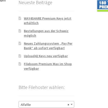
mium
Neueste Beiträge
WAY4SHARE Premium Keys jetzt
erhältlich
Bestellungen aus der Schweiz
möglich
Neues Zahlungssystem „Pay Per
Bank“ ab sofort verfügbar!
Upload42 Keys neu verfügbar
Fileboom Premium Max im Shop
verfügbar
Bitte Filehoster wählen:
Alfafile
×