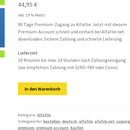
44,95
€
inkl. 19 % MwSt.
90 Tage Premium-Zugang zu Alfafile. Jetzt mit diesem
Premium-Account schnell und einfach bei Alfafile.net
downloaden. Sichere Zahlung und schnelle Lieferung.
Lieferzeit:
10 Minuten bis max. 24 Stunden nach Zahlungseingang
(wir empfehlen Zahlung mit GIRO-PAY oder Coins)
Alfafile
In den Warenkorb
|
90
Tage
Premium
Kategorie:
Alfafile
Schlagwörter:
bestellen
,
deutsch
,
alfafile
,
afafile.net
,
zugan
Key
premium
,
premium account
,
kaufen
Menge