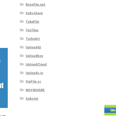
Rosefile.net
Subyshare
TakeFile
Tezfiles
Turbobit
Upload42
Uploadboy
UploadCloud
Uploady.io
VipFile.cc
WAY4SHARE
Xubster