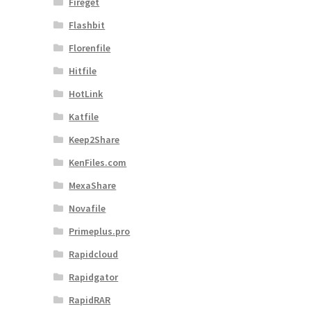
Fireget
Flashbit
Florenfile
Hitfile
HotLink
Katfile
Keep2Share
KenFiles.com
MexaShare
Novafile
Primeplus.pro
Rapidcloud
Rapidgator
RapidRAR