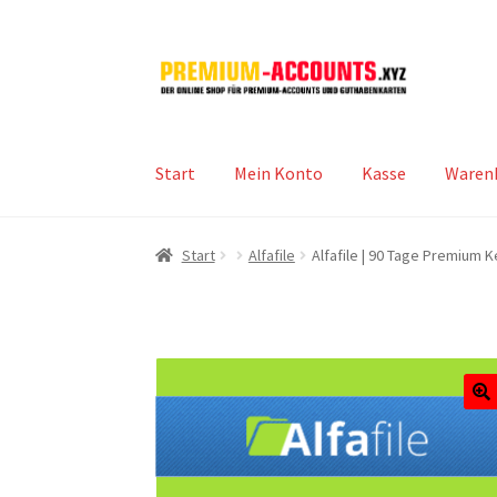
Zur
Zum
Navigation
Inhalt
springen
springen
Start
Mein Konto
Kasse
Waren
Start
Alfafile
Alfafile | 90 Tage Premium 
🔍