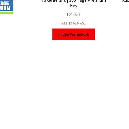
Takefile.link | 365 Tage Premium
Xub
Key
164,45
€
inkl. 19 % MwSt.
In den Warenkorb