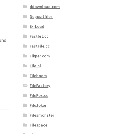
ddownload.com
Depositfiles
Ex-Load
Fastbit.cc
und
FastFile.cc
Fikper.com
File.al
Fileboom
FileFactory
FileFox.cc
FileJoker
Filesmonster
,
Filespace