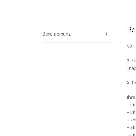
Be
Beschreibung
90 T
Sie 
(nac
Selb
Ihre
– u
– un
– k
– al
– un