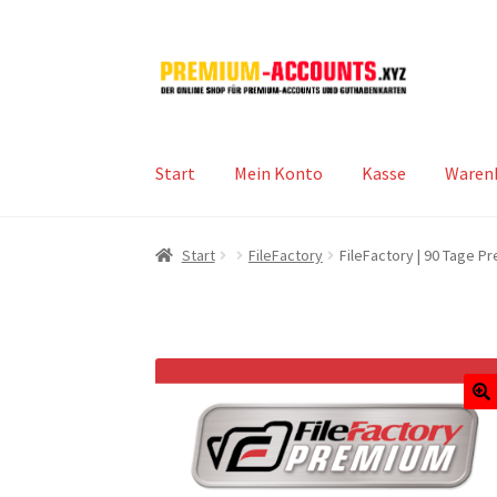
Zur
Zum
Navigation
Inhalt
springen
springen
Start
Mein Konto
Kasse
Waren
Start
FileFactory
FileFactory | 90 Tage 
🔍