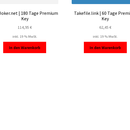
Joker.net | 180 Tage Premium
Takefile.link | 60 Tage Pre
Key
Key
114,95
€
62,45
€
inkl. 19 % MwSt.
inkl. 19 % MwSt.
In den Warenkorb
In den Warenkorb