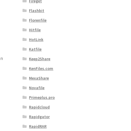
Fireget
Flashbit
Florenfile
Hitfile
HotLink
Katfile
en
Keep2Share
KenFiles.com
MexaShare
Novafile
Primeplus.pro
Rapidcloud
Rapidgator
RapidRAR