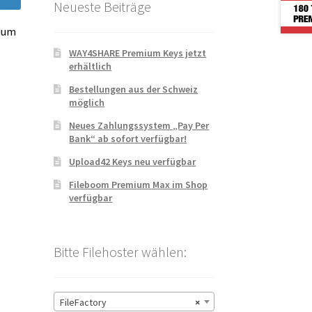
Neueste Beiträge
mium
WAY4SHARE Premium Keys jetzt
erhältlich
Bestellungen aus der Schweiz
möglich
Neues Zahlungssystem „Pay Per
Bank“ ab sofort verfügbar!
Upload42 Keys neu verfügbar
Fileboom Premium Max im Shop
verfügbar
Bitte Filehoster wählen:
FileFactory
×