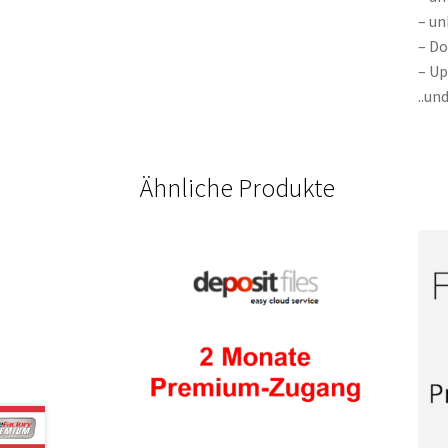
– un
– Do
– Up
..un
Ähnliche Produkte