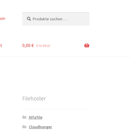
Suchen
Suchen
sum
nach:
t
0,00
€
0 Artikel
Filehoster
Alfafile
Cloudhunger