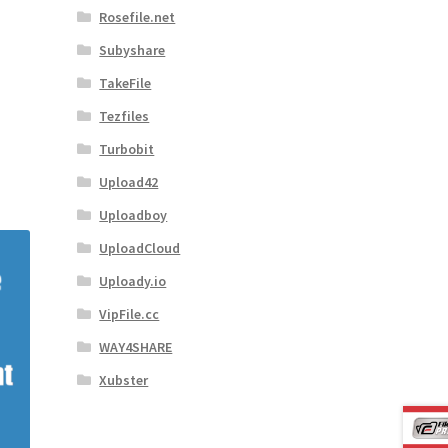
Rosefile.net
Subyshare
TakeFile
Tezfiles
Turbobit
Upload42
Uploadboy
UploadCloud
Uploady.io
VipFile.cc
WAY4SHARE
Xubster