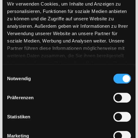
Florenfile
Wir verwenden Cookies, um Inhalte und Anzeigen zu
Hitfile
personalisieren, Funktionen für soziale Medien anbieten
zu können und die Zugriffe auf unsere Website zu
HotLink
analysieren. Außerdem geben wir Informationen zu Ihrer
Katfile
Verwendung unserer Website an unsere Partner für
soziale Medien, Werbung und Analysen weiter. Unsere
Keep2Share
Partner führen diese Informationen möglicherweise mit
KenFiles.com
weiteren Daten zusammen, die Sie ihnen bereitgestellt
MexaShare
haben oder die sie im Rahmen Ihrer Nutzung der Dienste
gesammelt haben. Sie geben Einwilligung zu unseren
Novafile
E
Cookies, wenn Sie unsere Webseite weiterhin nutzen.
Notwendig
i
Primeplus.pro
n
Rapidcloud
w
Präferenzen
i
Rapidgator
l
RapidRAR
l
Statistiken
Rosefile.net
i
g
Subyshare
Marketing