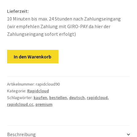
Kontakt
Lieferzeit:
Versandinfos
10 Minuten bis max. 24 Stunden nach Zahlungseingang
(wir empfehlen Zahlung mit GIRO-PAY da hier der
Widerrufsbelehrung
Zahlungseingang sofort erfolgt)
Zahlungsarten
Rapidcloud
In den Warenkorb
|
90
Tage
Premium
Artikelnummer:
rapidcloud90
Kategorie:
Rapidcloud
Key
Schlagwörter:
kaufen
,
bestellen
,
deutsch
,
rapidcloud
,
Menge
rapidcloud.cc
,
premium
Beschreibung