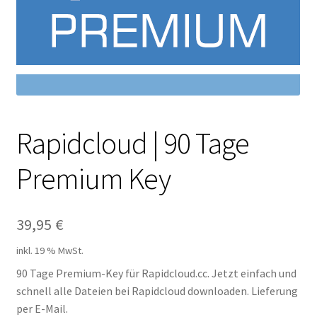
Filesmonster
HotLink
Filespace
VipFile.cc
Rapidcloud | 90 Tage
Premium Key
Ex-Load
File.al
39,95
€
FAQ – Häufige Fragen
inkl. 19 % MwSt.
90 Tage Premium-Key für Rapidcloud.cc. Jetzt einfach und
Impressum
schnell alle Dateien bei Rapidcloud downloaden. Lieferung
per E-Mail.