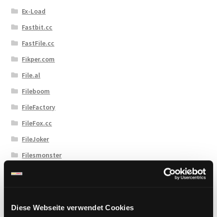
Ex-Load
Fastbit.cc
FastFile.cc
Fikper.com
File.al
Fileboom
FileFactory
FileFox.cc
FileJoker
Filesmonster
Filespace
Fireget
Flashbit
Diese Webseite verwendet Cookies