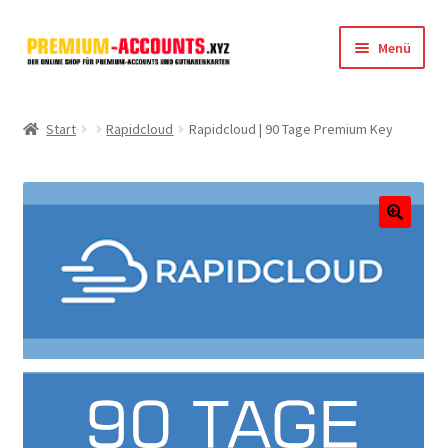
Zur
Zum
Menü
Navigation
Inhalt
springen
springen
Startseite
Start
Rapidcloud
Rapidcloud | 90 Tage Premium Key
Rapidgator
FileJoker
🔍
Depositfiles
TakeFile
FileFox.cc
Xubster