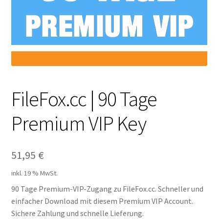
Filesmonster
HotLink
Filespace
VipFile.cc
FileFox.cc | 90 Tage
Premium VIP Key
Ex-Load
File.al
51,95
€
FAQ – Häufige Fragen
inkl. 19 % MwSt.
90 Tage Premium-VIP-Zugang zu FileFox.cc. Schneller und
Impressum
einfacher Download mit diesem Premium VIP Account.
Sichere Zahlung und schnelle Lieferung.