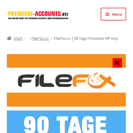
Zur
Zum
Menü
Navigation
Inhalt
springen
springen
Startseite
Start
FileFox.cc
FileFox.cc | 90 Tage Premium VIP Key
Rapidgator
FileJoker
🔍
Depositfiles
TakeFile
FileFox.cc
Xubster