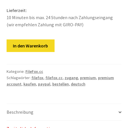
Kontakt
Lieferzeit:
Versandinfos
10 Minuten bis max. 24 Stunden nach Zahlungseingang
(wir empfehlen Zahlung mit GIRO-PAY)
Widerrufsbelehrung
FileFox.cc
Zahlungsarten
In den Warenkorb
|
90
Tage
Premium
Kategorie:
FileFox.cc
Schlagwörter:
filefox
,
filefox.cc
,
zugang
,
premium
,
premium
VIP
account
,
kaufen
,
paypal
,
bestellen
,
deutsch
Key
Menge
Beschreibung