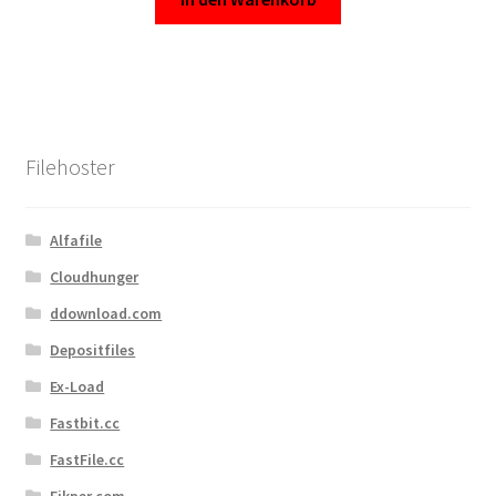
Filehoster
Alfafile
Cloudhunger
ddownload.com
Depositfiles
Ex-Load
Fastbit.cc
FastFile.cc
Fikper.com