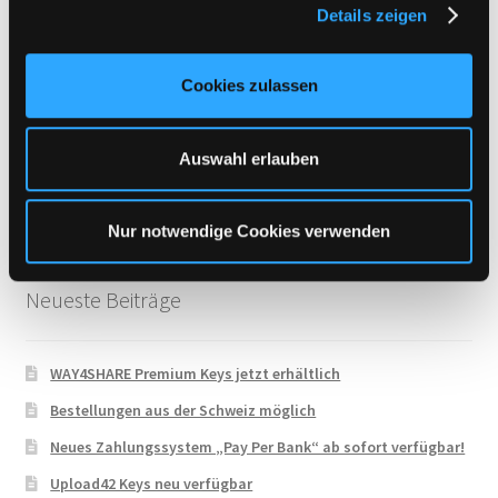
Details zeigen
s
Uploadboy
a
UploadCloud
u
Cookies zulassen
s
Uploady.io
w
VipFile.cc
a
Auswahl erlauben
h
WAY4SHARE
l
Xubster
Nur notwendige Cookies verwenden
Neueste Beiträge
WAY4SHARE Premium Keys jetzt erhältlich
Bestellungen aus der Schweiz möglich
Neues Zahlungssystem „Pay Per Bank“ ab sofort verfügbar!
Upload42 Keys neu verfügbar