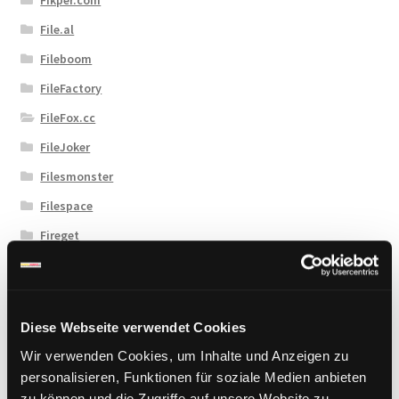
File.al
Fileboom
FileFactory
FileFox.cc
FileJoker
Filesmonster
Filespace
Fireget
Flashbit
Florenfile
Hitfile
Diese Webseite verwendet Cookies
HotLink
Wir verwenden Cookies, um Inhalte und Anzeigen zu
personalisieren, Funktionen für soziale Medien anbieten
Katfile
zu können und die Zugriffe auf unsere Website zu