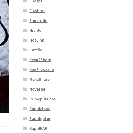
Fireget
Flashbit
Florenfile
Hitfile
HotLink
Katfile
Keep2Share
KenFiles.com
MexaShare
Novafile
Primeplus.pro
Rapidcloud
Rapidgator
RapidRAR