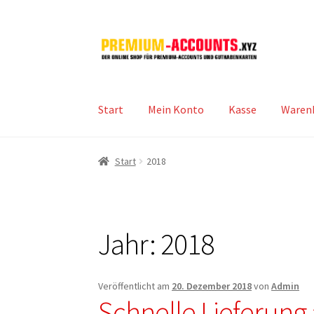
Zur
Zum
Navigation
Inhalt
springen
springen
Start
Mein Konto
Kasse
Waren
Start
2018
Jahr:
2018
Veröffentlicht am
20. Dezember 2018
von
Admin
Schnelle Lieferung