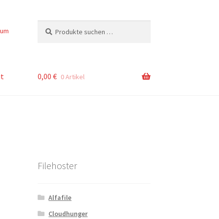
Suchen
Suchen
sum
nach:
t
0,00
€
0 Artikel
Filehoster
Alfafile
Cloudhunger