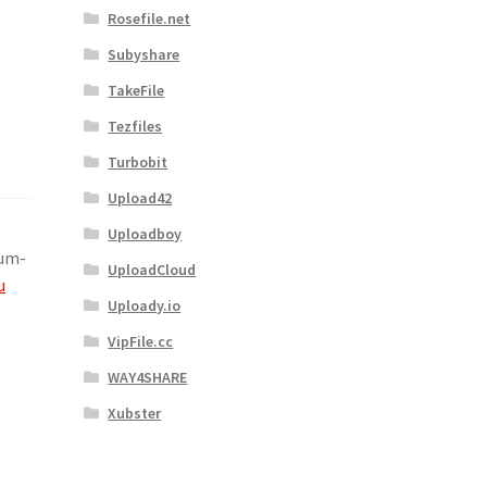
Rosefile.net
Subyshare
TakeFile
Tezfiles
Turbobit
Upload42
Uploadboy
um-
UploadCloud
u
Uploady.io
VipFile.cc
WAY4SHARE
Xubster