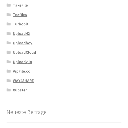
TakeFile
Tezfiles
Turbobit
Upload42
Uploadboy
UploadCloud
Uploady.io
VipFile.cc
WAY4SHARE
Xubster
Neueste Beiträge