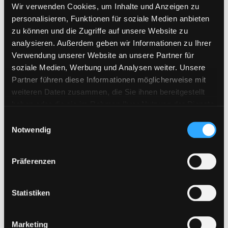
Wir verwenden Cookies, um Inhalte und Anzeigen zu
personalisieren, Funktionen für soziale Medien anbieten
zu können und die Zugriffe auf unsere Website zu
analysieren. Außerdem geben wir Informationen zu Ihrer
Verwendung unserer Website an unsere Partner für
soziale Medien, Werbung und Analysen weiter. Unsere
Partner führen diese Informationen möglicherweise mit
weiteren Daten zusammen, die Sie ihnen bereitgestellt
haben oder die sie im Rahmen Ihrer Nutzung der Dienste
gesammelt haben. Sie geben Einwilligung zu unseren
E
Cookies, wenn Sie unsere Webseite weiterhin nutzen.
Notwendig
i
n
w
Präferenzen
i
l
l
Statistiken
i
g
Marketing