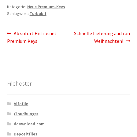
Kontakt
Kategorie:
Neue Premium-Keys
Schlagwort:
Turbobit
Versandinfos
Beitragsnavigation
Widerrufsbelehrung
Vorheriger
Nächster
Ab sofort Hitfile.net
Schnelle Lieferung auch an
Beitrag:
Beitrag:
Premium Keys
Weihnachten!
Zahlungsarten
Filehoster
Alfafile
Cloudhunger
ddownload.com
Depositfiles