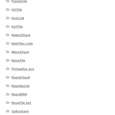
Florenfile
Hitfile
HotLink
Katfile
Keep2Share
KenFiles.com
MexaShare
Novafile
Primeplus.pro
Rapidcloud
Rapidgator
RapidRAR
Rosefile.net
Subyshare