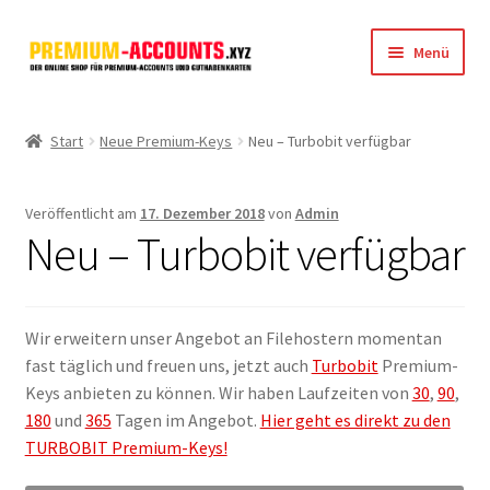
Zur
Zum
Menü
Navigation
Inhalt
springen
springen
Startseite
Start
Neue Premium-Keys
Neu – Turbobit verfügbar
Rapidgator
Veröffentlicht am
17. Dezember 2018
von
Admin
FileJoker
Neu – Turbobit verfügbar
Depositfiles
Wir erweitern unser Angebot an Filehostern momentan
TakeFile
fast täglich und freuen uns, jetzt auch
Turbobit
Premium-
Keys anbieten zu können. Wir haben Laufzeiten von
30
,
90
,
FileFox.cc
180
und
365
Tagen im Angebot.
Hier geht es direkt zu den
TURBOBIT Premium-Keys!
Xubster