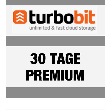
Filesmonster
HotLink
Filespace
VipFile.cc
Ex-Load
File.al
FAQ – Häufige Fragen
Impressum