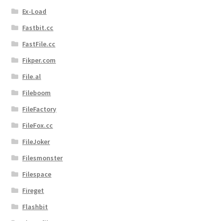
Ex-Load
Fastbit.cc
FastFile.cc
Fikper.com
File.al
Fileboom
FileFactory
FileFox.cc
FileJoker
Filesmonster
Filespace
Fireget
Flashbit