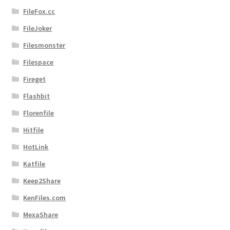
FileFox.cc
FileJoker
Filesmonster
Filespace
Fireget
Flashbit
Florenfile
Hitfile
HotLink
Katfile
Keep2Share
KenFiles.com
MexaShare