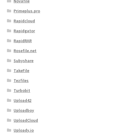
Novafile
Primeplus.pro
Rapidcloud
Rapidgator
RapidRAR
Rosefile.net
Subyshare
TakeFile
Tezfiles
Turbobit
Upload42
Uploadboy
UploadCloud
Uploady.io