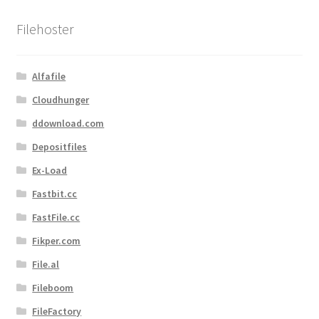
Kontakt
Filehoster
Versandinfos
Widerrufsbelehrung
Alfafile
Cloudhunger
Zahlungsarten
ddownload.com
Depositfiles
Ex-Load
Fastbit.cc
FastFile.cc
Fikper.com
File.al
Fileboom
FileFactory