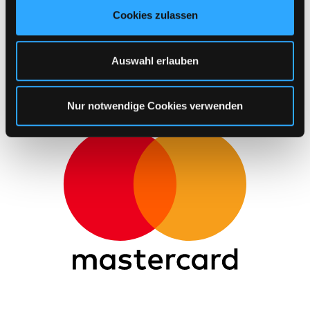
u
Cookies zulassen
s
w
a
Auswahl erlauben
h
l
Nur notwendige Cookies verwenden