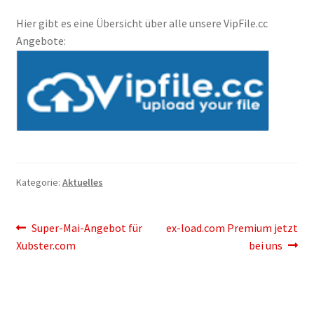
Filesmonster
Hier gibt es eine Übersicht über alle unsere VipFile.cc
Angebote:
HotLink
Filespace
VipFile.cc
Ex-Load
Kategorie:
Aktuelles
File.al
Beitragsnavigation
Vorheriger
Nächster
Super-Mai-Angebot für
ex-load.com Premium jetzt
FAQ – Häufige Fragen
Beitrag:
Beitrag:
Xubster.com
bei uns
Impressum