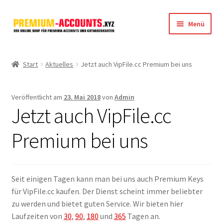
Zur
Zum
Menü
Navigation
Inhalt
springen
springen
Startseite
Start
Aktuelles
Jetzt auch VipFile.cc Premium bei uns
Rapidgator
Veröffentlicht am
23. Mai 2018
von
Admin
FileJoker
Jetzt auch VipFile.cc
Depositfiles
Premium bei uns
TakeFile
Seit einigen Tagen kann man bei uns auch Premium Keys
FileFox.cc
für VipFile.cc kaufen. Der Dienst scheint immer beliebter
zu werden und bietet guten Service. Wir bieten hier
Xubster
Laufzeiten von
30
,
90
,
180
und
365
Tagen an.