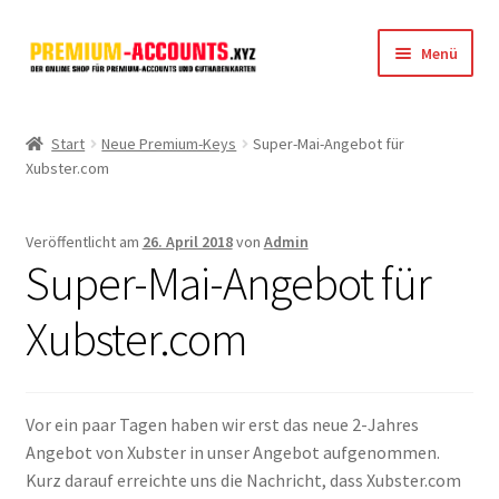
Zur
Zum
Menü
Navigation
Inhalt
springen
springen
Startseite
Start
Neue Premium-Keys
Super-Mai-Angebot für
Xubster.com
Rapidgator
FileJoker
Veröffentlicht am
26. April 2018
von
Admin
Super-Mai-Angebot für
Depositfiles
Xubster.com
TakeFile
FileFox.cc
Vor ein paar Tagen haben wir erst das neue 2-Jahres
Angebot von Xubster in unser Angebot aufgenommen.
Xubster
Kurz darauf erreichte uns die Nachricht, dass Xubster.com