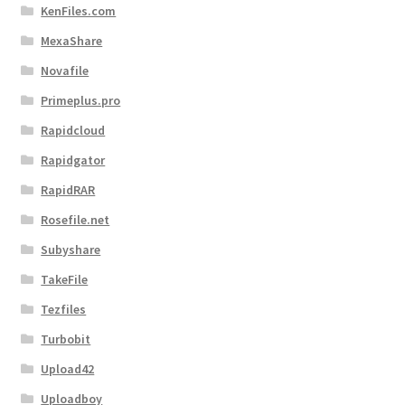
KenFiles.com
MexaShare
Novafile
Primeplus.pro
Rapidcloud
Rapidgator
RapidRAR
Rosefile.net
Subyshare
TakeFile
Tezfiles
Turbobit
Upload42
Uploadboy