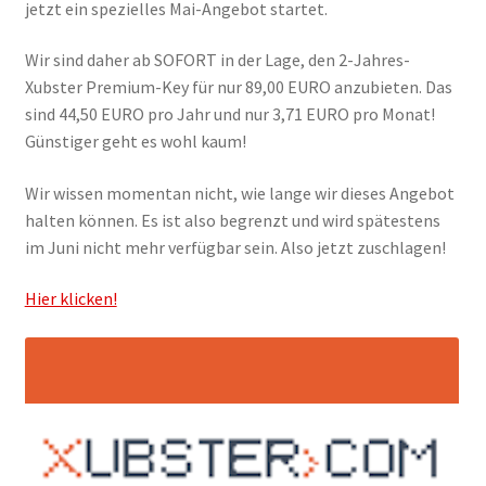
jetzt ein spezielles Mai-Angebot startet.
Filesmonster
Wir sind daher ab SOFORT in der Lage, den 2-Jahres-
HotLink
Xubster Premium-Key für nur 89,00 EURO anzubieten. Das
sind 44,50 EURO pro Jahr und nur 3,71 EURO pro Monat!
Filespace
Günstiger geht es wohl kaum!
Wir wissen momentan nicht, wie lange wir dieses Angebot
VipFile.cc
halten können. Es ist also begrenzt und wird spätestens
im Juni nicht mehr verfügbar sein. Also jetzt zuschlagen!
Ex-Load
Hier klicken!
File.al
FAQ – Häufige Fragen
Impressum