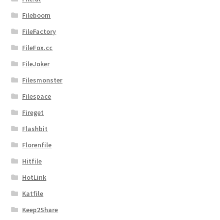
Fileboom
FileFactory
FileFox.cc
FileJoker
Filesmonster
Filespace
Fireget
Flashbit
Florenfile
Hitfile
HotLink
Katfile
Keep2Share