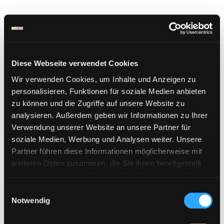
Bitte Filehoster wählen:
Diese Webseite verwendet Cookies
Kategorie auswählen
Wir verwenden Cookies, um Inhalte und Anzeigen zu
personalisieren, Funktionen für soziale Medien anbieten
zu können und die Zugriffe auf unsere Website zu
Sichere Zahlung
analysieren. Außerdem geben wir Informationen zu Ihrer
Verwendung unserer Website an unsere Partner für
soziale Medien, Werbung und Analysen weiter. Unsere
Partner führen diese Informationen möglicherweise mit
weiteren Daten zusammen, die Sie ihnen bereitgestellt
haben oder die sie im Rahmen Ihrer Nutzung der Dienste
gesammelt haben. Sie geben Einwilligung zu unseren
E
Cookies, wenn Sie unsere Webseite weiterhin nutzen.
Notwendig
i
n