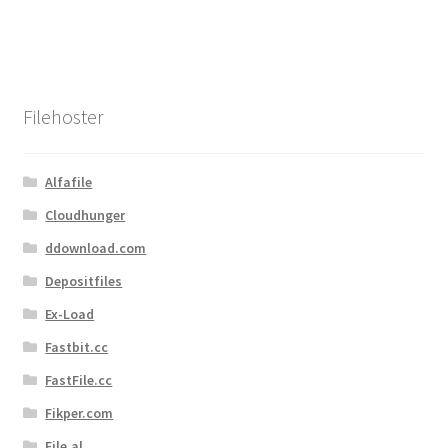
Filehoster
Alfafile
Cloudhunger
ddownload.com
Depositfiles
Ex-Load
Fastbit.cc
FastFile.cc
Fikper.com
File.al