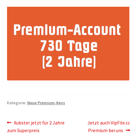
Kontakt
Versandinfos
Widerrufsbelehrung
Zahlungsarten
Kategorie:
Neue Premium-Keys
Beitragsnavigation
Vorheriger
Nächster
Xubster jetzt für 2 Jahre
Jetzt auch VipFile.cc
Beitrag:
Beitrag:
zum Superpreis
Premium bei uns