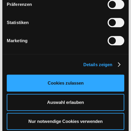
w
Präferenzen
i
l
l
Statistiken
i
g
Marketing
u
n
g
Details zeigen
s
a
u
Cookies zulassen
s
w
a
Auswahl erlauben
h
l
Nur notwendige Cookies verwenden