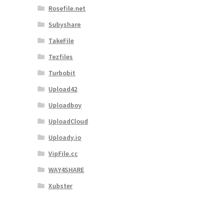
Rosefile.net
Subyshare
TakeFile
Tezfiles
Turbobit
Upload42
Uploadboy
UploadCloud
Uploady.io
VipFile.cc
WAY4SHARE
Xubster