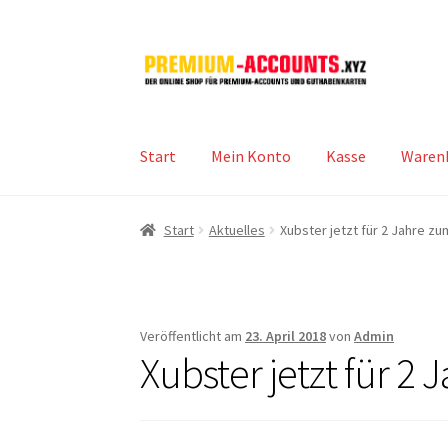
Zur
Zum
Navigation
Inhalt
springen
springen
Start
Mein Konto
Kasse
Waren
Start
Aktuelles
Xubster jetzt für 2 Jahre z
Veröffentlicht am
23. April 2018
von
Admin
Xubster jetzt für 2