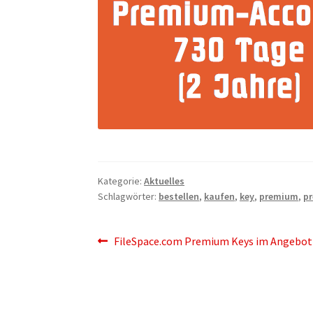
Kategorie:
Aktuelles
Schlagwörter:
bestellen
,
kaufen
,
key
,
premium
,
p
Beitragsnavigation
Vorheriger
FileSpace.com Premium Keys im Angebot
Beitrag: