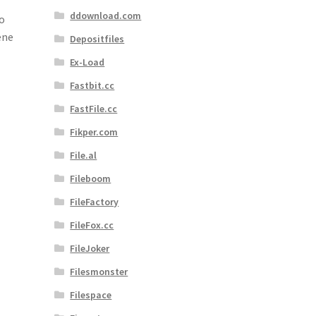
ddownload.com
o
ene
Depositfiles
Ex-Load
Fastbit.cc
FastFile.cc
Fikper.com
File.al
Fileboom
FileFactory
FileFox.cc
FileJoker
Filesmonster
Filespace