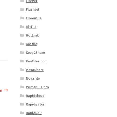
Fireget
Flashbit
Florenfile
Hitfile
HotLink
Katfile
Keep2Share
KenFiles.com
MexaShare
Novafile
Primeplus.pro
om
Rapidcloud
Rapidgator
RapidRAR