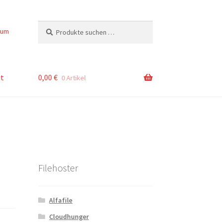
Suchen
Suchen
sum
nach:
t
0,00
€
0 Artikel
Filehoster
Alfafile
Cloudhunger