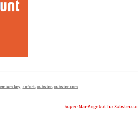
remium key
,
sofort
,
xubster
,
xubster.com
Nächster
Super-Mai-Angebot für Xubster.c
Beitrag: