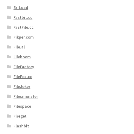
Ex-Load
Fastbit.cc
FastFile.cc
Fikper.com
File.al
Fileboom
FileFactory
FileFox.cc
FileJoker
Filesmonster
Filespace
Fireget
Flashbit