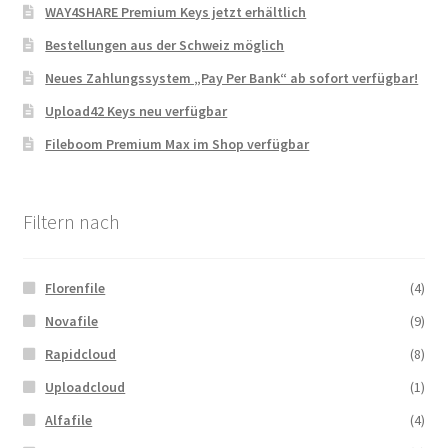
WAY4SHARE Premium Keys jetzt erhältlich
Bestellungen aus der Schweiz möglich
Neues Zahlungssystem „Pay Per Bank“ ab sofort verfügbar!
Upload42 Keys neu verfügbar
Fileboom Premium Max im Shop verfügbar
Filtern nach
Florenfile
(4)
Novafile
(9)
Rapidcloud
(8)
Uploadcloud
(1)
Alfafile
(4)