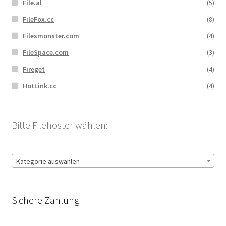
File.al
(5)
FileFox.cc
(8)
Filesmonster.com
(4)
FileSpace.com
(3)
Fireget
(4)
HotLink.cc
(4)
Bitte Filehoster wählen:
Kategorie auswählen
Sichere Zahlung