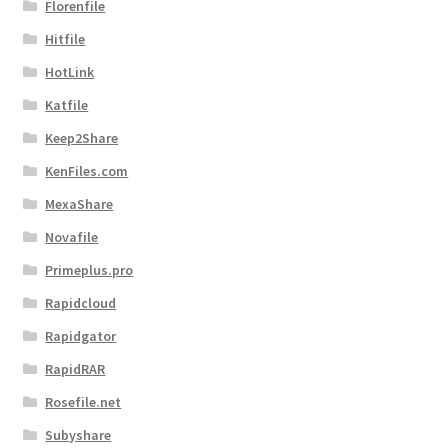
Florenfile
Hitfile
HotLink
Katfile
Keep2Share
KenFiles.com
MexaShare
Novafile
Primeplus.pro
Rapidcloud
Rapidgator
RapidRAR
Rosefile.net
Subyshare