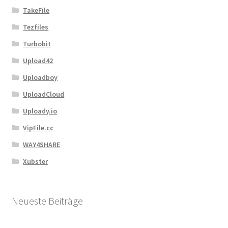
TakeFile
Tezfiles
Turbobit
Upload42
Uploadboy
UploadCloud
Uploady.io
VipFile.cc
WAY4SHARE
Xubster
Neueste Beiträge