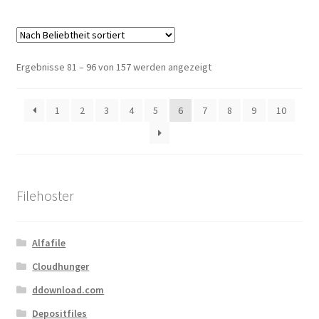
Nach
Ergebnisse 81 – 96 von 157 werden angezeigt
Beliebtheit
sortiert
1
2
3
4
5
6
7
8
9
10
Filehoster
Alfafile
Cloudhunger
ddownload.com
Depositfiles