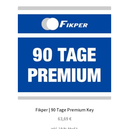
Filesmonster
HotLink
Filespace
VipFile.cc
Ex-Load
File.al
FAQ – Häufige Fragen
Fikper | 90 Tage Premium Key
Impressum
63,69
€
inkl. 19 % MwSt.