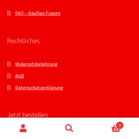
FAQ – Häufige Fragen
Rechtliches
Widerrufsbelehrung
AGB
Datenschutzerklärung
Jetzt bestellen
0
Suchen
Suchen
Mein Konto