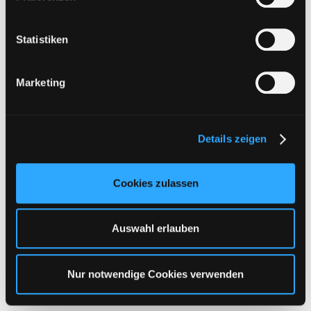
i
l
l
Statistiken
i
g
Marketing
u
n
g
Details zeigen
s
a
u
Cookies zulassen
s
w
a
Auswahl erlauben
h
l
VipFile.cc | 180 Tage Premium Key
Nur notwendige Cookies verwenden
74,45
€