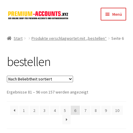
Zur
Zum
Menü
Navigation
Inhalt
springen
springen
Startseite
Start
Produkte verschlagwortet mit „bestellen“
Seite 6
Rapidgator
bestellen
FileJoker
Depositfiles
Nach
Ergebnisse 81 – 96 von 157 werden angezeigt
TakeFile
Beliebtheit
sortiert
FileFox.cc
1
2
3
4
5
6
7
8
9
10
Xubster