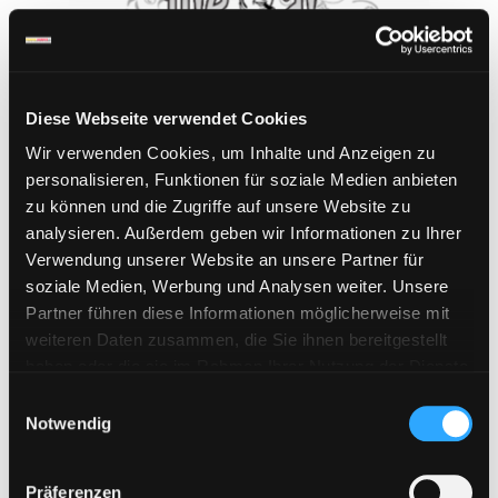
Diese Webseite verwendet Cookies
Wir verwenden Cookies, um Inhalte und Anzeigen zu
personalisieren, Funktionen für soziale Medien anbieten
zu können und die Zugriffe auf unsere Website zu
analysieren. Außerdem geben wir Informationen zu Ihrer
Verwendung unserer Website an unsere Partner für
soziale Medien, Werbung und Analysen weiter. Unsere
File.al | 365 Tage Premium Key
Partner führen diese Informationen möglicherweise mit
weiteren Daten zusammen, die Sie ihnen bereitgestellt
114,95
€
haben oder die sie im Rahmen Ihrer Nutzung der Dienste
inkl. 19 % MwSt.
gesammelt haben. Sie geben Einwilligung zu unseren
E
Cookies, wenn Sie unsere Webseite weiterhin nutzen.
Notwendig
i
Weiterlesen
n
w
Präferenzen