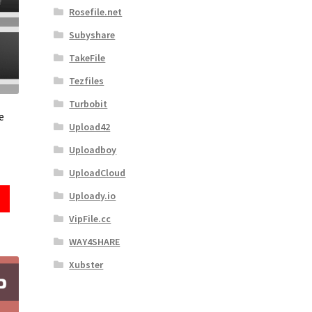
Rosefile.net
Subyshare
TakeFile
Tezfiles
Turbobit
e
Upload42
Uploadboy
UploadCloud
Uploady.io
VipFile.cc
WAY4SHARE
Xubster