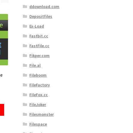
ddownload.com
Depositfiles
Ex-Load
Fastbit.cc
FastFile.cc
Fikper.com
File.al
ge
Fileboom
FileFactory
FileFox.cc
FileJoker
Filesmonster
Filespace