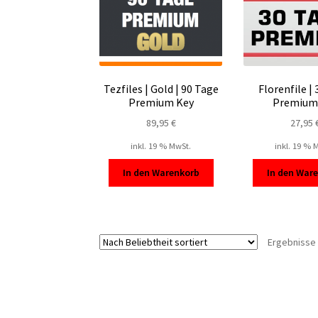
Tezfiles | Gold | 90 Tage
Florenfile |
Premium Key
Premium
89,95
€
27,95
inkl. 19 % MwSt.
inkl. 19 % 
In den Warenkorb
In den War
Ergebnisse 