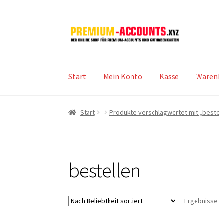
Zur
Zum
Navigation
Inhalt
springen
springen
Start
Mein Konto
Kasse
Waren
Start
Produkte verschlagwortet mit „beste
bestellen
Ergebnisse 