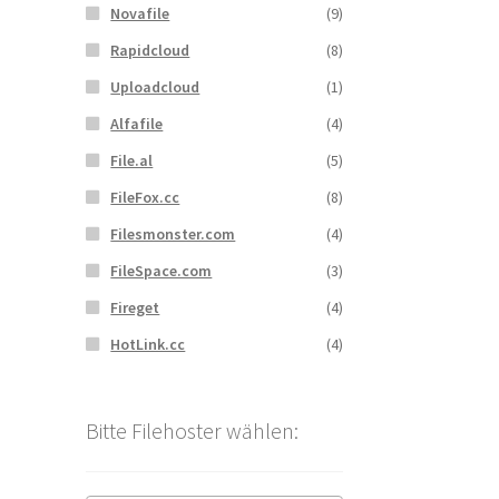
Novafile
(9)
Rapidcloud
(8)
Uploadcloud
(1)
Alfafile
(4)
File.al
(5)
FileFox.cc
(8)
Filesmonster.com
(4)
FileSpace.com
(3)
Fireget
(4)
HotLink.cc
(4)
Bitte Filehoster wählen: