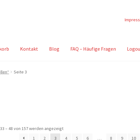
Impres
korb
Kontakt
Blog
FAQ – Häufige Fragen
Logou
llen“
Seite 3
Nach
33 – 48 von 157 werden angezeigt
Beliebtheit
1
2
3
4
5
6
…
8
9
10