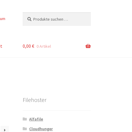
Suchen
Suchen
sum
nach:
t
0,00
€
0 Artikel
Filehoster
Alfafile
Cloudhunger