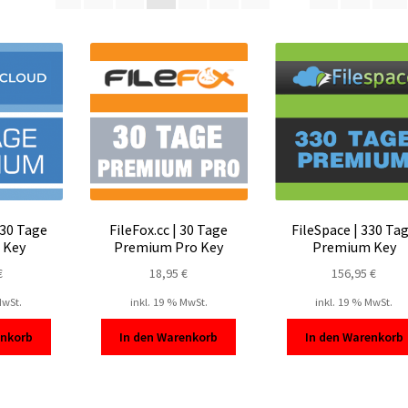
sortiert
 30 Tage
FileFox.cc | 30 Tage
FileSpace | 330 Ta
 Key
Premium Pro Key
Premium Key
€
18,95
€
156,95
€
MwSt.
inkl. 19 % MwSt.
inkl. 19 % MwSt.
enkorb
In den Warenkorb
In den Warenkorb