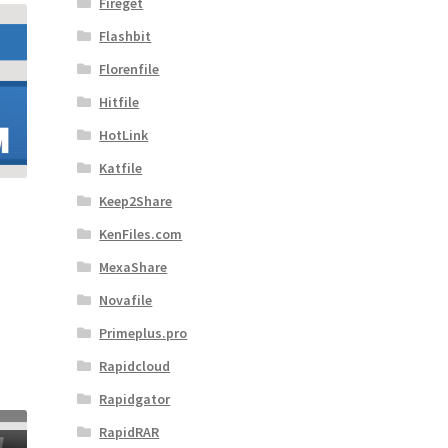
Fireget
Flashbit
Florenfile
Hitfile
HotLink
Katfile
Keep2Share
KenFiles.com
MexaShare
Novafile
Primeplus.pro
Rapidcloud
Rapidgator
RapidRAR