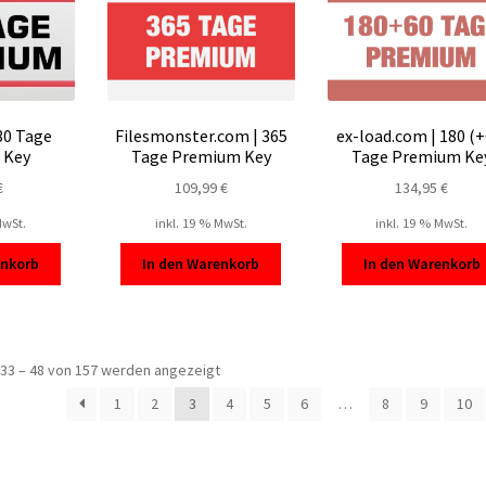
 30 Tage
Filesmonster.com | 365
ex-load.com | 180 (+
 Key
Tage Premium Key
Tage Premium Ke
€
109,99
€
134,95
€
MwSt.
inkl. 19 % MwSt.
inkl. 19 % MwSt.
enkorb
In den Warenkorb
In den Warenkorb
Nach
33 – 48 von 157 werden angezeigt
Beliebtheit
1
2
3
4
5
6
…
8
9
10
sortiert