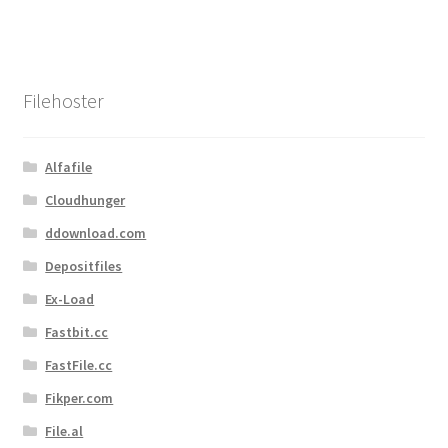
Filehoster
Alfafile
Cloudhunger
ddownload.com
Depositfiles
Ex-Load
Fastbit.cc
FastFile.cc
Fikper.com
File.al