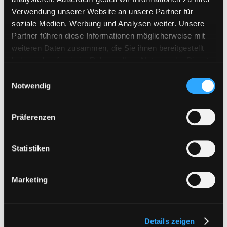
Verwendung unserer Website an unsere Partner für
MexaShare
soziale Medien, Werbung und Analysen weiter. Unsere
Novafile
Partner führen diese Informationen möglicherweise mit
weiteren Daten zusammen, die Sie ihnen bereitgestellt
Primeplus.pro
haben oder die sie im Rahmen Ihrer Nutzung der Dienste
Rapidcloud
gesammelt haben. Sie geben Einwilligung zu unseren
E
Rapidgator
Cookies, wenn Sie unsere Webseite weiterhin nutzen.
Notwendig
i
RapidRAR
n
w
Rosefile.net
Präferenzen
i
Subyshare
l
l
Statistiken
TakeFile
i
Tezfiles
g
Marketing
Turbobit
u
n
Upload42
g
Uploadboy
Details zeigen
s