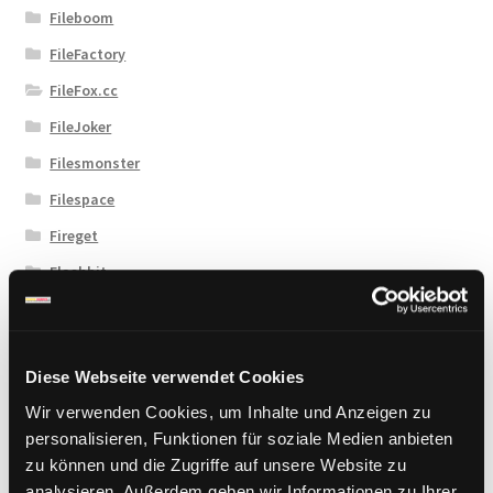
Fileboom
FileFactory
FileFox.cc
FileJoker
Filesmonster
Filespace
Fireget
Flashbit
Florenfile
Hitfile
Diese Webseite verwendet Cookies
HotLink
Wir verwenden Cookies, um Inhalte und Anzeigen zu
Katfile
personalisieren, Funktionen für soziale Medien anbieten
Keep2Share
zu können und die Zugriffe auf unsere Website zu
KenFiles.com
analysieren. Außerdem geben wir Informationen zu Ihrer