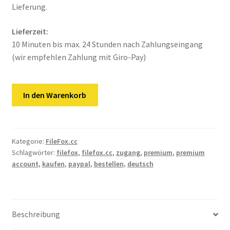
Kontakt
Lieferung.
Versandinfos
Lieferzeit:
10 Minuten bis max. 24 Stunden nach Zahlungseingang
Widerrufsbelehrung
(wir empfehlen Zahlung mit Giro-Pay)
Zahlungsarten
FileFox.cc
In den Warenkorb
|
180
Tage
Premium
Kategorie:
FileFox.cc
Schlagwörter:
filefox
,
filefox.cc
,
zugang
,
premium
,
premium
Pro
account
,
kaufen
,
paypal
,
bestellen
,
deutsch
Key
Menge
Beschreibung