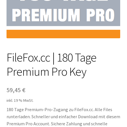
Filesmonster
HotLink
Filespace
VipFile.cc
FileFox.cc | 180 Tage
Premium Pro Key
Ex-Load
File.al
59,45
€
FAQ – Häufige Fragen
inkl. 19 % MwSt.
180 Tage Premium-Pro-Zugang zu FileFox.cc. Alle Files
Impressum
runterladen. Schneller und einfacher Download mit diesem
Premium Pro Account. Sichere Zahlung und schnelle