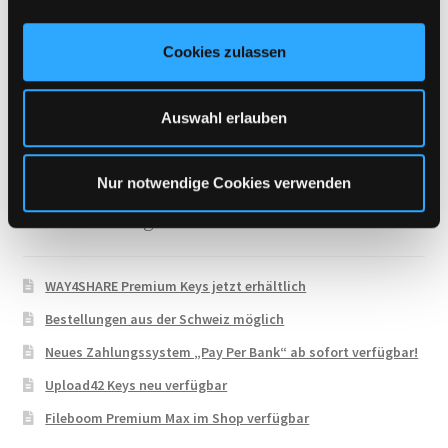
UploadCloud
a
u
Uploady.io
Cookies zulassen
s
VipFile.cc
w
a
WAY4SHARE
Auswahl erlauben
h
Xubster
l
Nur notwendige Cookies verwenden
Neueste Beiträge
WAY4SHARE Premium Keys jetzt erhältlich
Bestellungen aus der Schweiz möglich
Neues Zahlungssystem „Pay Per Bank“ ab sofort verfügbar!
Upload42 Keys neu verfügbar
Fileboom Premium Max im Shop verfügbar