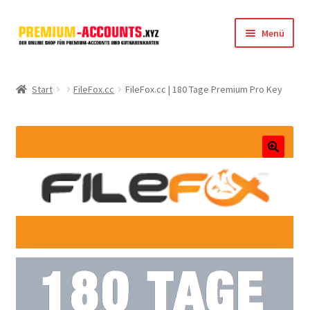
Zur
Zum
Menü
Navigation
Inhalt
springen
springen
Startseite
Start
FileFox.cc
FileFox.cc | 180 Tage Premium Pro Key
Rapidgator
FileJoker
🔍
Depositfiles
TakeFile
FileFox.cc
Xubster