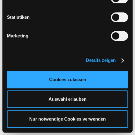
i
l
l
Statistiken
i
g
Marketing
u
n
g
Details zeigen
s
a
u
Cookies zulassen
s
w
a
Auswahl erlauben
h
l
Turbobit | 2 Jahre Premium Key
Nur notwendige Cookies verwenden
93,95
€