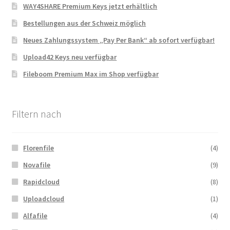
WAY4SHARE Premium Keys jetzt erhältlich
Bestellungen aus der Schweiz möglich
Neues Zahlungssystem „Pay Per Bank“ ab sofort verfügbar!
Upload42 Keys neu verfügbar
Fileboom Premium Max im Shop verfügbar
Filtern nach
Florenfile
(4)
Novafile
(9)
Rapidcloud
(8)
Uploadcloud
(1)
Alfafile
(4)