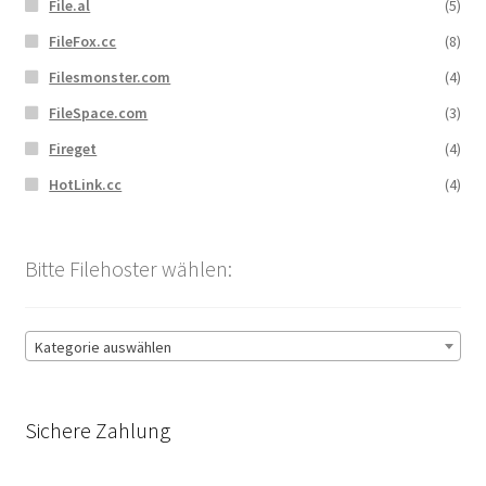
File.al
(5)
FileFox.cc
(8)
Filesmonster.com
(4)
FileSpace.com
(3)
Fireget
(4)
HotLink.cc
(4)
Bitte Filehoster wählen:
Kategorie auswählen
Sichere Zahlung