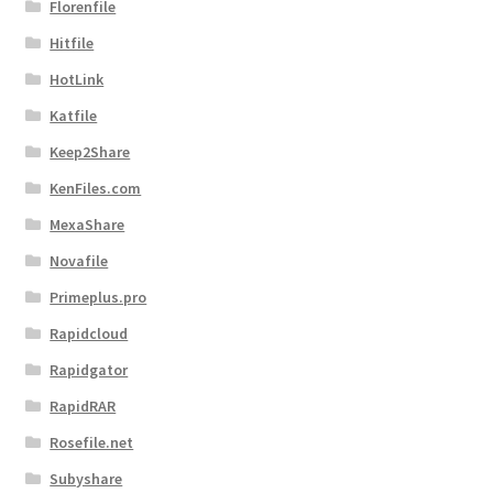
Florenfile
Hitfile
HotLink
Katfile
Keep2Share
KenFiles.com
MexaShare
Novafile
Primeplus.pro
Rapidcloud
Rapidgator
RapidRAR
Rosefile.net
Subyshare