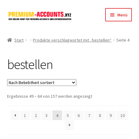
Zur
Zum
Menü
Navigation
Inhalt
springen
springen
Startseite
Start
Produkte verschlagwortet mit „bestellen“
Seite 4
Rapidgator
bestellen
FileJoker
Depositfiles
Nach
Ergebnisse 49 – 64 von 157 werden angezeigt
TakeFile
Beliebtheit
sortiert
FileFox.cc
1
2
3
4
5
6
7
8
9
10
Xubster