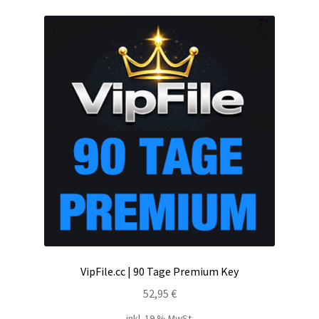
Filesmonster
HotLink
Filespace
VipFile.cc
Ex-Load
File.al
FAQ – Häufige Fragen
VipFile.cc | 90 Tage Premium Key
Impressum
52,95
€
inkl. 19 % MwSt.