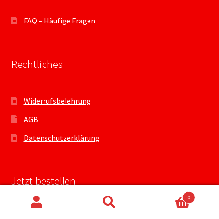
FAQ – Häufige Fragen
Rechtliches
Widerrufsbelehrung
AGB
Datenschutzerklärung
Jetzt bestellen
0
Suchen
Suchen
Mein Konto