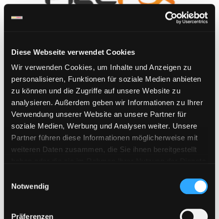
Diese Webseite verwendet Cookies
Wir verwenden Cookies, um Inhalte und Anzeigen zu
personalisieren, Funktionen für soziale Medien anbieten
zu können und die Zugriffe auf unsere Website zu
analysieren. Außerdem geben wir Informationen zu Ihrer
Verwendung unserer Website an unsere Partner für
soziale Medien, Werbung und Analysen weiter. Unsere
FileFox.cc | 90 Tage Premium Pro Key
Partner führen diese Informationen möglicherweise mit
weiteren Daten zusammen, die Sie ihnen bereitgestellt
37,45
€
haben oder die sie im Rahmen Ihrer Nutzung der Dienste
inkl. 19 % MwSt.
gesammelt haben. Sie geben Einwilligung zu unseren
E
Cookies, wenn Sie unsere Webseite weiterhin nutzen.
Notwendig
i
In den Warenkorb
n
w
Präferenzen