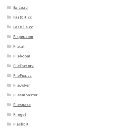
Ex-Load
Fastbit.cc
FastFile.cc
Fikper.com
File.al
Fileboom
FileFactory
FileFox.cc
FileJoker
Filesmonster
Filespace
Fireget
Flashbit