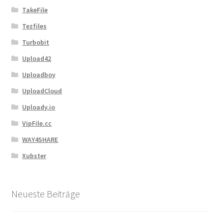
TakeFile
Tezfiles
Turbobit
Upload42
Uploadboy
UploadCloud
Uploady.io
VipFile.cc
WAY4SHARE
Xubster
Neueste Beiträge