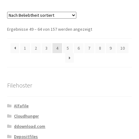
Nach
Ergebnisse 49 – 64 von 157 werden angezeigt
Beliebtheit
sortiert
1
2
3
4
5
6
7
8
9
10
Filehoster
Alfafile
Cloudhunger
ddownload.com
Depositfiles