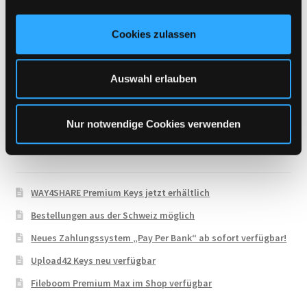
UploadCloud
a
u
Uploady.io
Cookies zulassen
s
VipFile.cc
w
WAY4SHARE
a
Auswahl erlauben
h
Xubster
l
Nur notwendige Cookies verwenden
Neueste Beiträge
WAY4SHARE Premium Keys jetzt erhältlich
Bestellungen aus der Schweiz möglich
Neues Zahlungssystem „Pay Per Bank“ ab sofort verfügbar!
Upload42 Keys neu verfügbar
Fileboom Premium Max im Shop verfügbar