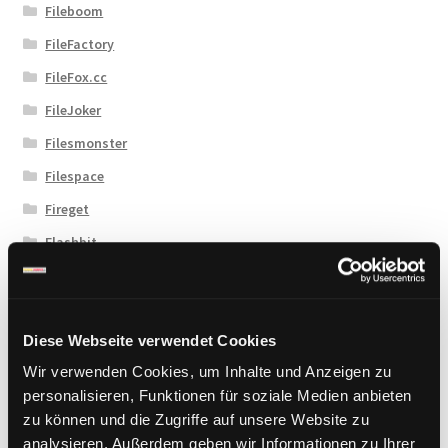
Fileboom
FileFactory
FileFox.cc
FileJoker
Filesmonster
Filespace
Fireget
Flashbit
Florenfile
Hitfile
HotLink
Diese Webseite verwendet Cookies
Wir verwenden Cookies, um Inhalte und Anzeigen zu
Katfile
personalisieren, Funktionen für soziale Medien anbieten
Keep2Share
zu können und die Zugriffe auf unsere Website zu
KenFiles.com
analysieren. Außerdem geben wir Informationen zu Ihrer