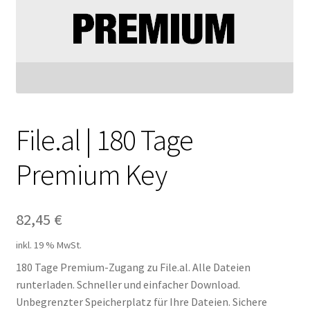
Filesmonster
HotLink
Filespace
VipFile.cc
File.al | 180 Tage
Premium Key
Ex-Load
File.al
82,45
€
FAQ – Häufige Fragen
inkl. 19 % MwSt.
180 Tage Premium-Zugang zu File.al. Alle Dateien
Impressum
runterladen. Schneller und einfacher Download.
Unbegrenzter Speicherplatz für Ihre Dateien. Sichere