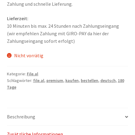
Kontakt
Zahlung und schnelle Lieferung.
Versandinfos
Lieferzeit:
10 Minuten bis max. 24 Stunden nach Zahlungseingang
Widerrufsbelehrung
(wir empfehlen Zahlung mit GIRO-PAY da hier der
Zahlungseingang sofort erfolgt)
Zahlungsarten
Nicht vorrätig
Kategorie:
File.al
Schlagwörter:
file.al
,
premium
,
kaufen
,
bestellen
,
deutsch
,
180
Tage
Beschreibung
Zusätzliche Informationen