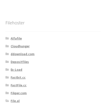
Filehoster
Alfafile
Cloudhunger
ddownload.com
Depositfiles
Ex-Load
Fastbit.cc
FastFile.cc
Fikper.com
File.al