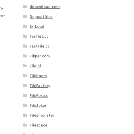
ddownload.com
m-
ter
.
Depositfiles
Ex-Load
Fastbit.cc
FastFile.cc
Fikper.com
File.al
Fileboom
FileFactory
FileFox.cc
FileJoker
Filesmonster
Filespace