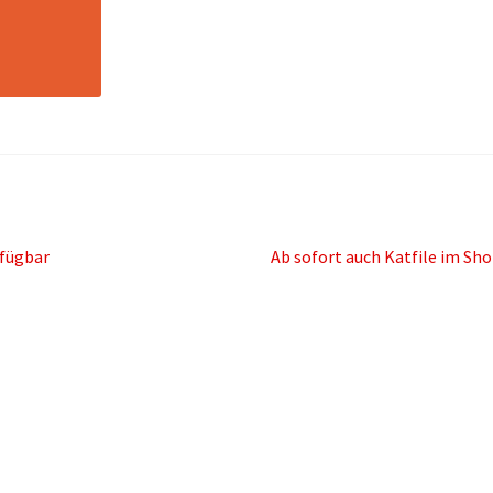
Nächster
rfügbar
Ab sofort auch Katfile im Sh
Beitrag: