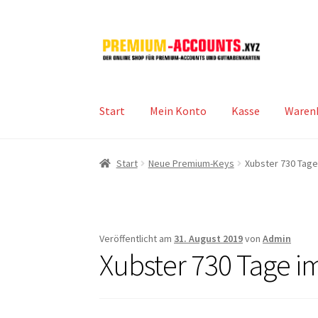
Zur
Zum
Navigation
Inhalt
springen
springen
Start
Mein Konto
Kasse
Waren
Start
Neue Premium-Keys
Xubster 730 Tag
Veröffentlicht am
31. August 2019
von
Admin
Xubster 730 Tage i