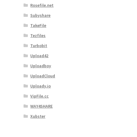
Rosefile.net
Subyshare
TakeFile
Tezfiles
Turbobit
Upload42
Uploadboy
UploadCloud
Uploady.io
VipFile.cc
WAY4SHARE
Xubster