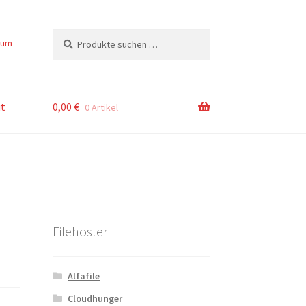
Suchen
Suchen
sum
nach:
t
0,00
€
0 Artikel
Filehoster
Alfafile
Cloudhunger