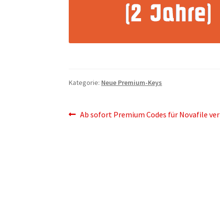
Kategorie:
Neue Premium-Keys
Beitragsnavigation
Vorheriger
Ab sofort Premium Codes für Novafile ve
Beitrag: