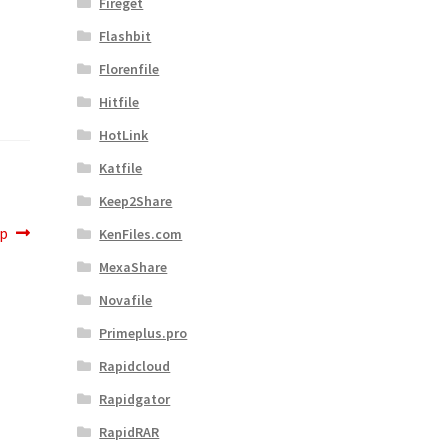
Fireget
Flashbit
Florenfile
Hitfile
HotLink
Katfile
Keep2Share
op
KenFiles.com
MexaShare
Novafile
Primeplus.pro
Rapidcloud
Rapidgator
RapidRAR