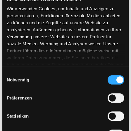
Wir verwenden Cookies, um Inhalte und Anzeigen zu
personalisieren, Funktionen für soziale Medien anbieten
zu können und die Zugriffe auf unsere Website zu
analysieren. Außerdem geben wir Informationen zu Ihrer
Verwendung unserer Website an unsere Partner für
soziale Medien, Werbung und Analysen weiter. Unsere
Partner führen diese Informationen möglicherweise mit
weiteren Daten zusammen, die Sie ihnen bereitgestellt
haben oder die sie im Rahmen Ihrer Nutzung der Dienste
gesammelt haben. Sie geben Einwilligung zu unseren
E
Cookies, wenn Sie unsere Webseite weiterhin nutzen.
Notwendig
i
n
w
Präferenzen
i
l
l
Statistiken
i
g