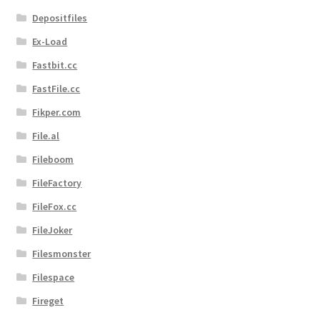
Depositfiles
Ex-Load
Fastbit.cc
FastFile.cc
Fikper.com
File.al
Fileboom
FileFactory
FileFox.cc
FileJoker
Filesmonster
Filespace
Fireget