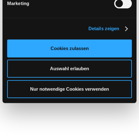
Marketing
u
n
g
Details zeigen
s
a
u
Cookies zulassen
s
w
a
Auswahl erlauben
h
l
Nur notwendige Cookies verwenden