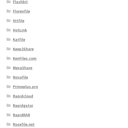
Flashbit
Florenfile
Hitfile
HotLink
Katfile
Keep2Share
KenFiles.com
MexaShare
Novafile
Primeplus.pro
Rapidcloud
Rapidgator
RapidRAR
Rosefile.net