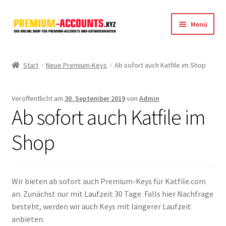
Zur
Zum
Menü
Navigation
Inhalt
springen
springen
Startseite
Start
Neue Premium-Keys
Ab sofort auch Katfile im Shop
Rapidgator
Veröffentlicht am
30. September 2019
von
Admin
FileJoker
Ab sofort auch Katfile im
Depositfiles
Shop
TakeFile
Wir bieten ab sofort auch Premium-Keys für Katfile.com
FileFox.cc
an. Zunächst nur mit Laufzeit 30 Tage. Falls hier Nachfrage
besteht, werden wir auch Keys mit längerer Laufzeit
Xubster
anbieten.