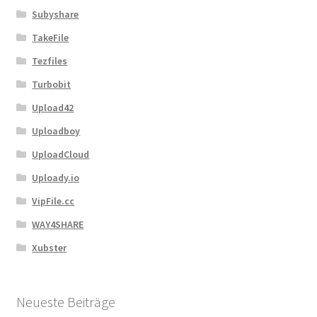
Subyshare
TakeFile
Tezfiles
Turbobit
Upload42
Uploadboy
UploadCloud
Uploady.io
VipFile.cc
WAY4SHARE
Xubster
Neueste Beiträge