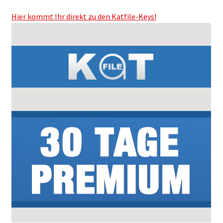
Filesmonster
Hier kommt Ihr direkt zu den Katfile-Keys!
HotLink
Filespace
VipFile.cc
Ex-Load
File.al
FAQ – Häufige Fragen
Impressum