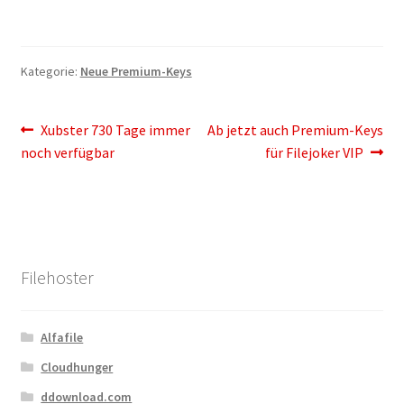
Kontakt
Versandinfos
Kategorie:
Neue Premium-Keys
Widerrufsbelehrung
Beitragsnavigation
Vorheriger
Nächster
Xubster 730 Tage immer
Ab jetzt auch Premium-Keys
Zahlungsarten
Beitrag:
Beitrag:
noch verfügbar
für Filejoker VIP
Filehoster
Alfafile
Cloudhunger
ddownload.com