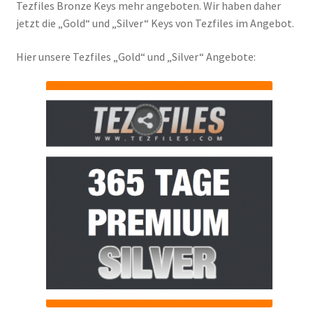
Tezfiles Bronze Keys mehr angeboten. Wir haben daher
Filesmonster
jetzt die „Gold“ und „Silver“ Keys von Tezfiles im Angebot.
HotLink
Hier unsere Tezfiles „Gold“ und „Silver“ Angebote:
Filespace
VipFile.cc
Ex-Load
File.al
FAQ – Häufige Fragen
Impressum