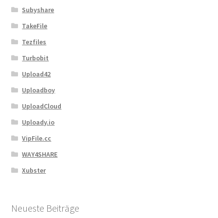
Subyshare
TakeFile
Tezfiles
Turbobit
Upload42
Uploadboy
UploadCloud
Uploady.io
VipFile.cc
WAY4SHARE
Xubster
Neueste Beiträge