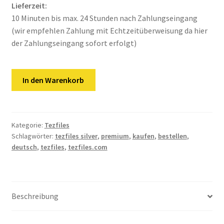
Kontakt
Lieferzeit:
10 Minuten bis max. 24 Stunden nach Zahlungseingang
Versandinfos
(wir empfehlen Zahlung mit Echtzeitüberweisung da hier
der Zahlungseingang sofort erfolgt)
Widerrufsbelehrung
Tezfiles
Zahlungsarten
In den Warenkorb
|
Silver
|
30
Kategorie:
Tezfiles
Schlagwörter:
tezfiles silver
,
premium
,
kaufen
,
bestellen
,
Tage
deutsch
,
tezfiles
,
tezfiles.com
Premium
Key
Menge
Beschreibung