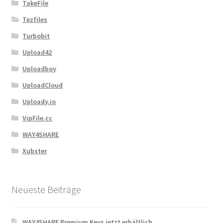
TakeFile
Tezfiles
Turbobit
Upload42
Uploadboy
UploadCloud
Uploady.io
VipFile.cc
WAY4SHARE
Xubster
Neueste Beiträge
WAY4SHARE Premium Keys jetzt erhältlich