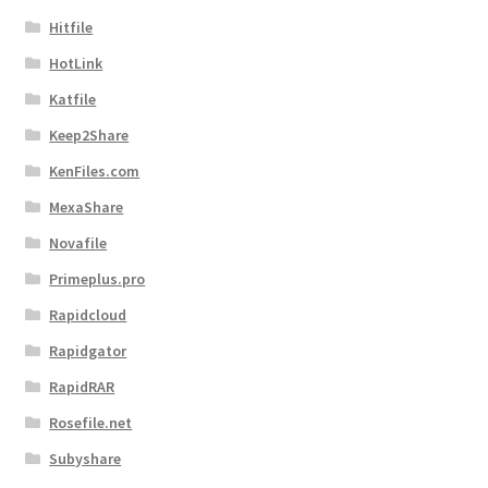
Hitfile
HotLink
Katfile
Keep2Share
KenFiles.com
MexaShare
Novafile
Primeplus.pro
Rapidcloud
Rapidgator
RapidRAR
Rosefile.net
Subyshare