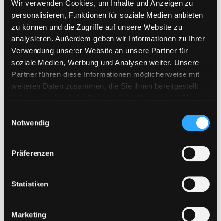
Filesmonster.com | 30 Tage Premium Key
Wir verwenden Cookies, um Inhalte und Anzeigen zu
21,99
€
personalisieren, Funktionen für soziale Medien anbieten
zu können und die Zugriffe auf unsere Website zu
inkl. 19 % MwSt.
analysieren. Außerdem geben wir Informationen zu Ihrer
Verwendung unserer Website an unsere Partner für
In den Warenkorb
soziale Medien, Werbung und Analysen weiter. Unsere
Partner führen diese Informationen möglicherweise mit
weiteren Daten zusammen, die Sie ihnen bereitgestellt
haben oder die sie im Rahmen Ihrer Nutzung der Dienste
gesammelt haben. Sie geben Einwilligung zu unseren
E
Cookies, wenn Sie unsere Webseite weiterhin nutzen.
Notwendig
i
Filehoster
n
w
Präferenzen
i
Alfafile
l
Cloudhunger
l
Statistiken
ddownload.com
i
g
Depositfiles
Marketing
u