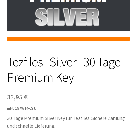
Filesmonster
HotLink
Filespace
VipFile.cc
Tezfiles | Silver | 30 Tage
Premium Key
Ex-Load
File.al
33,95
€
FAQ – Häufige Fragen
inkl. 19 % MwSt.
30 Tage Premium Silver Key für Tezfiles. Sichere Zahlung
Impressum
und schnelle Lieferung.