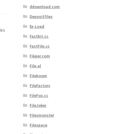
ddownload.com
Depositfiles
Ex-Load
des
Fastbit.cc
FastFile.cc
Fikper.com
File.al
Fileboom
FileFactory
FileFox.cc
FileJoker
Filesmonster
Filespace