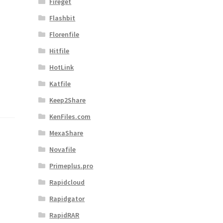
Fireget
Flashbit
Florenfile
Hitfile
HotLink
Katfile
Keep2Share
KenFiles.com
MexaShare
Novafile
Primeplus.pro
Rapidcloud
Rapidgator
RapidRAR