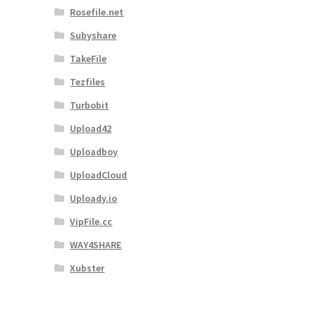
Rosefile.net
Subyshare
TakeFile
Tezfiles
Turbobit
Upload42
Uploadboy
UploadCloud
Uploady.io
VipFile.cc
WAY4SHARE
Xubster