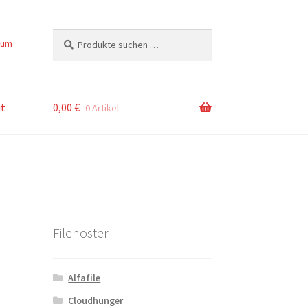
Suchen
Suchen
sum
nach:
t
0,00
€
0 Artikel
Filehoster
Alfafile
Cloudhunger