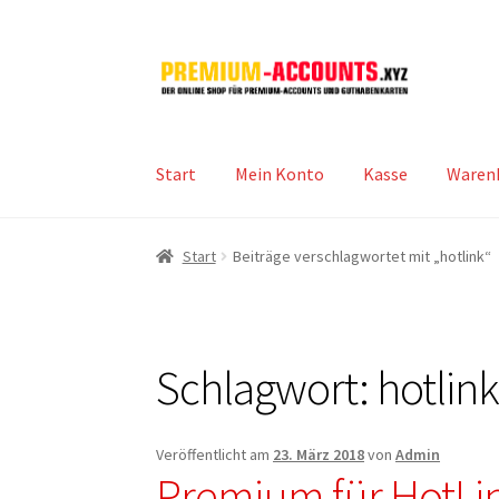
Zur
Zum
Navigation
Inhalt
springen
springen
Start
Mein Konto
Kasse
Waren
Start
Beiträge verschlagwortet mit „hotlink“
Schlagwort:
hotlin
Veröffentlicht am
23. März 2018
von
Admin
Premium für HotLi