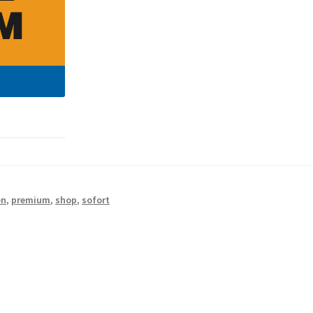
en
,
premium
,
shop
,
sofort