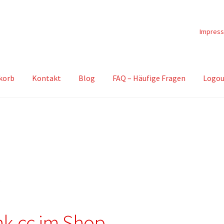
Impres
korb
Kontakt
Blog
FAQ – Häufige Fragen
Logou
k
nk.cc im Shop