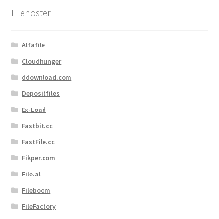
Filehoster
Alfafile
Cloudhunger
ddownload.com
Depositfiles
Ex-Load
Fastbit.cc
FastFile.cc
Fikper.com
File.al
Fileboom
FileFactory