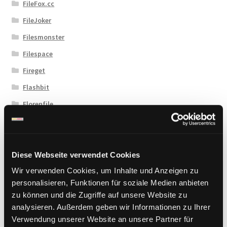
FileFox.cc
FileJoker
Filesmonster
Filespace
Fireget
Flashbit
Florenfile
Hitfile
HotLink
Katfile
Diese Webseite verwendet Cookies
Keep2Share
Wir verwenden Cookies, um Inhalte und Anzeigen zu
personalisieren, Funktionen für soziale Medien anbieten
KenFiles.com
zu können und die Zugriffe auf unsere Website zu
MexaShare
analysieren. Außerdem geben wir Informationen zu Ihrer
Verwendung unserer Website an unsere Partner für
Novafile