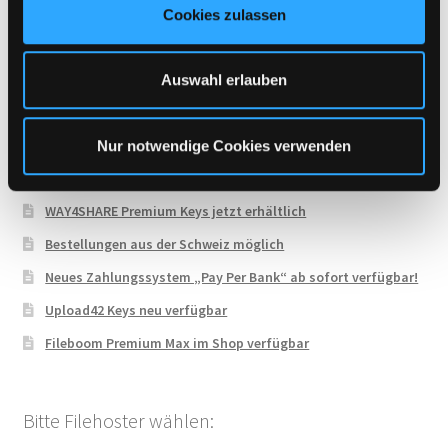
VipFile.cc
Cookies zulassen
s
WAY4SHARE
w
Xubster
a
Auswahl erlauben
h
l
Neueste Beiträge
Nur notwendige Cookies verwenden
WAY4SHARE Premium Keys jetzt erhältlich
Bestellungen aus der Schweiz möglich
Neues Zahlungssystem „Pay Per Bank“ ab sofort verfügbar!
Upload42 Keys neu verfügbar
Fileboom Premium Max im Shop verfügbar
Bitte Filehoster wählen: