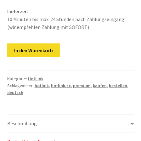
Kontakt
Lieferzeit:
Versandinfos
10 Minuten bis max. 24 Stunden nach Zahlungseingang
(wir empfehlen Zahlung mit SOFORT)
Widerrufsbelehrung
HotLink.cc
Zahlungsarten
In den Warenkorb
|
365
Tage
Premium
Kategorie:
HotLink
Schlagwörter:
hotlink
,
hotlink.cc
,
premium
,
kaufen
,
bestellen
,
Key
deutsch
Menge
Beschreibung