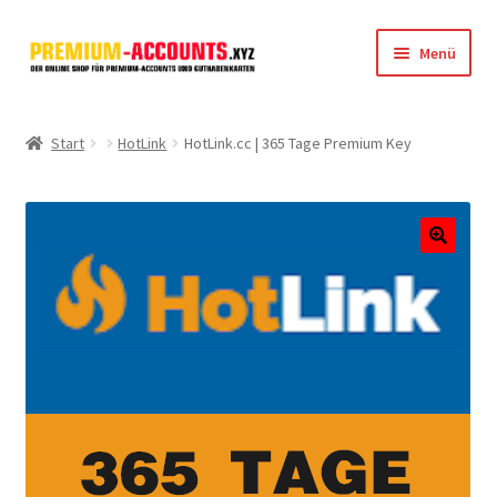
Zur
Zum
Menü
Navigation
Inhalt
springen
springen
Startseite
Start
HotLink
HotLink.cc | 365 Tage Premium Key
Rapidgator
FileJoker
🔍
Depositfiles
TakeFile
FileFox.cc
Xubster