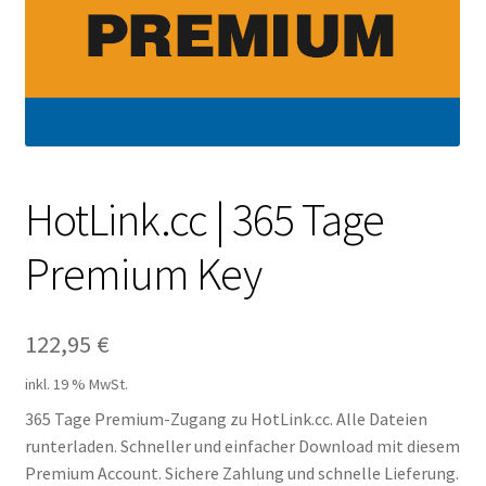
Filesmonster
HotLink
Filespace
VipFile.cc
HotLink.cc | 365 Tage
Premium Key
Ex-Load
File.al
122,95
€
FAQ – Häufige Fragen
inkl. 19 % MwSt.
365 Tage Premium-Zugang zu HotLink.cc. Alle Dateien
Impressum
runterladen. Schneller und einfacher Download mit diesem
Premium Account. Sichere Zahlung und schnelle Lieferung.