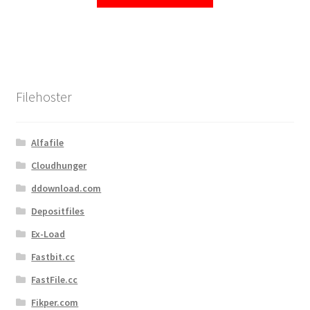
Filehoster
Alfafile
Cloudhunger
ddownload.com
Depositfiles
Ex-Load
Fastbit.cc
FastFile.cc
Fikper.com