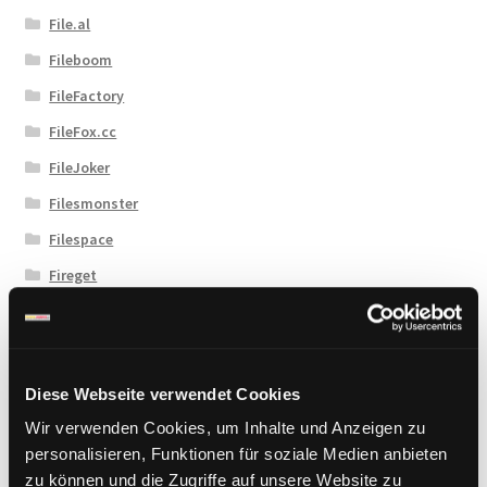
File.al
Fileboom
FileFactory
FileFox.cc
FileJoker
Filesmonster
Filespace
Fireget
Flashbit
Florenfile
Hitfile
Diese Webseite verwendet Cookies
HotLink
Wir verwenden Cookies, um Inhalte und Anzeigen zu
Katfile
personalisieren, Funktionen für soziale Medien anbieten
zu können und die Zugriffe auf unsere Website zu