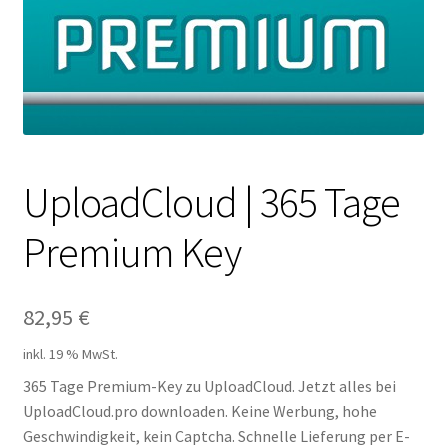
Filesmonster
HotLink
Filespace
VipFile.cc
UploadCloud | 365 Tage
Premium Key
Ex-Load
File.al
82,95
€
FAQ – Häufige Fragen
inkl. 19 % MwSt.
365 Tage Premium-Key zu UploadCloud. Jetzt alles bei
Impressum
UploadCloud.pro downloaden. Keine Werbung, hohe
Geschwindigkeit, kein Captcha. Schnelle Lieferung per E-