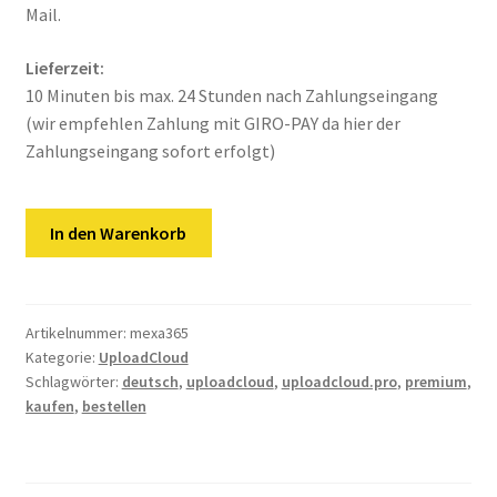
Kontakt
Mail.
Versandinfos
Lieferzeit:
10 Minuten bis max. 24 Stunden nach Zahlungseingang
Widerrufsbelehrung
(wir empfehlen Zahlung mit GIRO-PAY da hier der
Zahlungseingang sofort erfolgt)
Zahlungsarten
UploadCloud
In den Warenkorb
|
365
Tage
Premium
Artikelnummer:
mexa365
Kategorie:
UploadCloud
Key
Schlagwörter:
deutsch
,
uploadcloud
,
uploadcloud.pro
,
premium
,
Menge
kaufen
,
bestellen