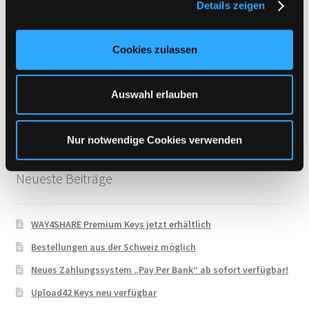
Details zeigen
s
Uploadboy
a
UploadCloud
u
Cookies zulassen
s
Uploady.io
w
VipFile.cc
a
Auswahl erlauben
WAY4SHARE
h
l
Xubster
Nur notwendige Cookies verwenden
Neueste Beiträge
WAY4SHARE Premium Keys jetzt erhältlich
Bestellungen aus der Schweiz möglich
Neues Zahlungssystem „Pay Per Bank“ ab sofort verfügbar!
Upload42 Keys neu verfügbar