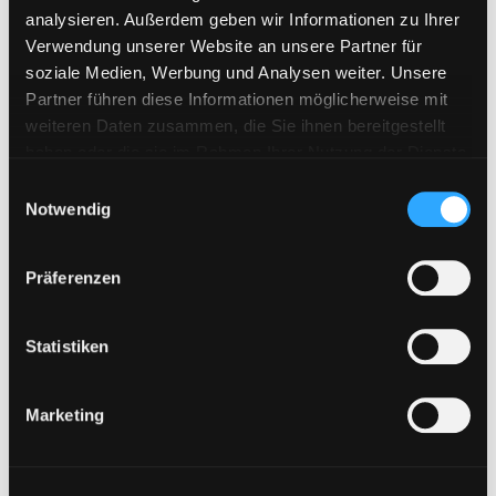
Keep2Share
analysieren. Außerdem geben wir Informationen zu Ihrer
KenFiles.com
Verwendung unserer Website an unsere Partner für
soziale Medien, Werbung und Analysen weiter. Unsere
MexaShare
Partner führen diese Informationen möglicherweise mit
Novafile
weiteren Daten zusammen, die Sie ihnen bereitgestellt
Primeplus.pro
haben oder die sie im Rahmen Ihrer Nutzung der Dienste
gesammelt haben. Sie geben Einwilligung zu unseren
Rapidcloud
E
Cookies, wenn Sie unsere Webseite weiterhin nutzen.
Notwendig
i
Rapidgator
n
RapidRAR
w
Präferenzen
i
Rosefile.net
l
Subyshare
l
Statistiken
TakeFile
i
g
Tezfiles
Marketing
u
Turbobit
n
Upload42
g