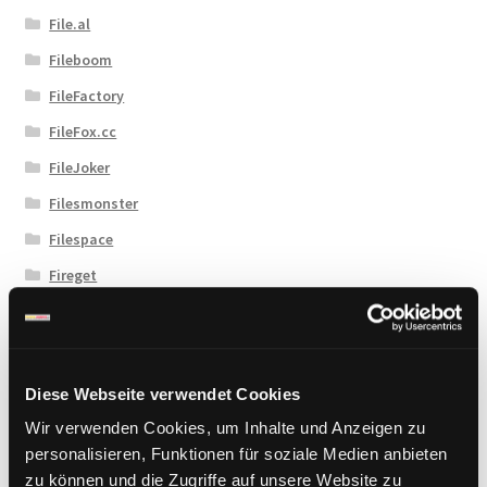
File.al
Fileboom
FileFactory
FileFox.cc
FileJoker
Filesmonster
Filespace
Fireget
Flashbit
Florenfile
Hitfile
Diese Webseite verwendet Cookies
HotLink
Wir verwenden Cookies, um Inhalte und Anzeigen zu
Katfile
personalisieren, Funktionen für soziale Medien anbieten
zu können und die Zugriffe auf unsere Website zu