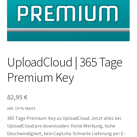
Filesmonster
HotLink
Filespace
VipFile.cc
UploadCloud | 365 Tage
Premium Key
Ex-Load
File.al
82,95
€
FAQ – Häufige Fragen
inkl. 19 % MwSt.
365 Tage Premium-Key zu UploadCloud. Jetzt alles bei
Impressum
UploadCloud.pro downloaden. Keine Werbung, hohe
Geschwindigkeit, kein Captcha. Schnelle Lieferung per E-