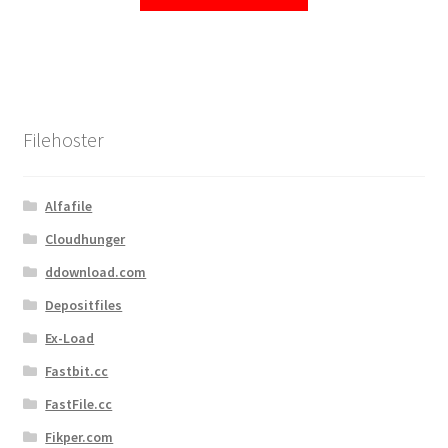
Filehoster
Alfafile
Cloudhunger
ddownload.com
Depositfiles
Ex-Load
Fastbit.cc
FastFile.cc
Fikper.com