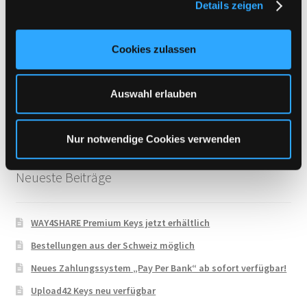
Details zeigen
s
Uploadboy
a
UploadCloud
u
Cookies zulassen
s
Uploady.io
w
VipFile.cc
a
Auswahl erlauben
WAY4SHARE
h
l
Xubster
Nur notwendige Cookies verwenden
Neueste Beiträge
WAY4SHARE Premium Keys jetzt erhältlich
Bestellungen aus der Schweiz möglich
Neues Zahlungssystem „Pay Per Bank“ ab sofort verfügbar!
Upload42 Keys neu verfügbar