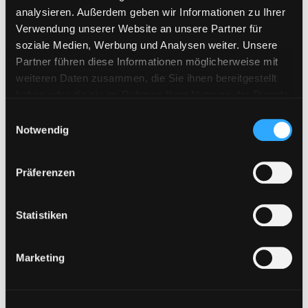
Keep2Share
analysieren. Außerdem geben wir Informationen zu Ihrer
KenFiles.com
Verwendung unserer Website an unsere Partner für
soziale Medien, Werbung und Analysen weiter. Unsere
MexaShare
Partner führen diese Informationen möglicherweise mit
Novafile
weiteren Daten zusammen, die Sie ihnen bereitgestellt
Primeplus.pro
haben oder die sie im Rahmen Ihrer Nutzung der Dienste
gesammelt haben. Sie geben Einwilligung zu unseren
Rapidcloud
E
Cookies, wenn Sie unsere Webseite weiterhin nutzen.
Notwendig
i
Rapidgator
n
RapidRAR
w
Präferenzen
i
Rosefile.net
l
Subyshare
l
Statistiken
TakeFile
i
g
Tezfiles
Marketing
u
Turbobit
n
Upload42
g