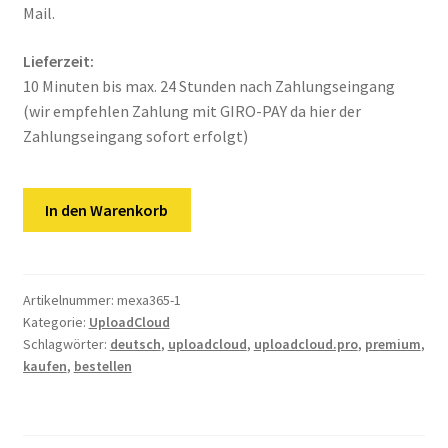
Kontakt
Mail.
Versandinfos
Lieferzeit:
10 Minuten bis max. 24 Stunden nach Zahlungseingang
Widerrufsbelehrung
(wir empfehlen Zahlung mit GIRO-PAY da hier der
Zahlungseingang sofort erfolgt)
Zahlungsarten
UploadCloud
In den Warenkorb
|
365
Tage
Premium
Artikelnummer:
mexa365-1
Kategorie:
UploadCloud
Key
Schlagwörter:
deutsch
,
uploadcloud
,
uploadcloud.pro
,
premium
,
Menge
kaufen
,
bestellen