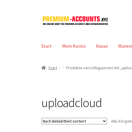
Zur
Zum
Navigation
Inhalt
springen
springen
Start
Mein Konto
Kasse
Waren
Start
Produkte verschlagwortet mit „uplo
uploadcloud
Alle 6 Erge