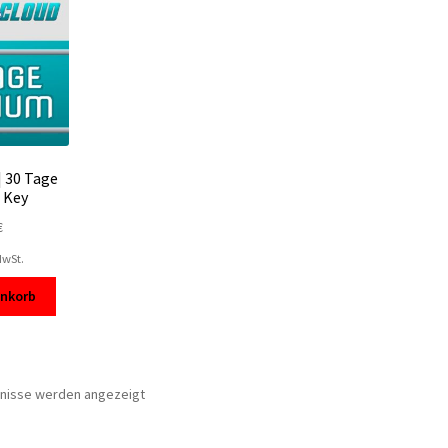
| 30 Tage
 Key
€
MwSt.
enkorb
Nach
bnisse werden angezeigt
Beliebtheit
sortiert