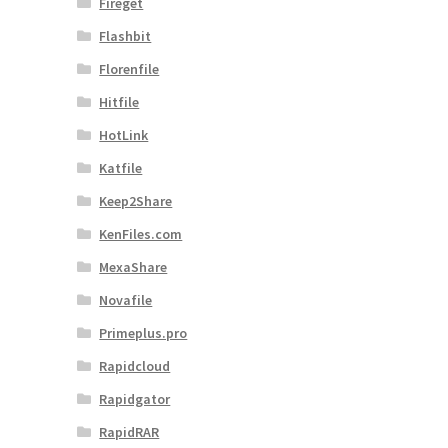
Fireget
Flashbit
Florenfile
Hitfile
HotLink
Katfile
Keep2Share
KenFiles.com
MexaShare
Novafile
Primeplus.pro
Rapidcloud
Rapidgator
RapidRAR