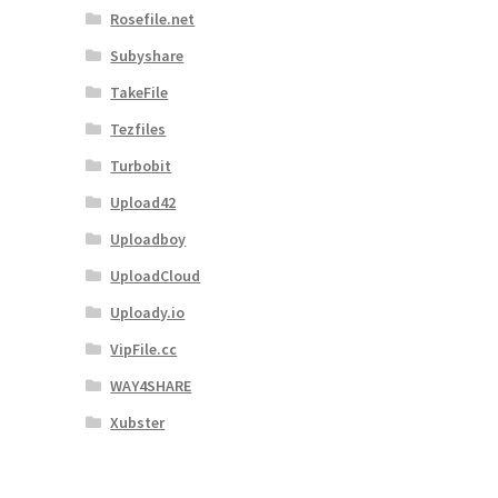
Rosefile.net
Subyshare
TakeFile
Tezfiles
Turbobit
Upload42
Uploadboy
UploadCloud
Uploady.io
VipFile.cc
WAY4SHARE
Xubster