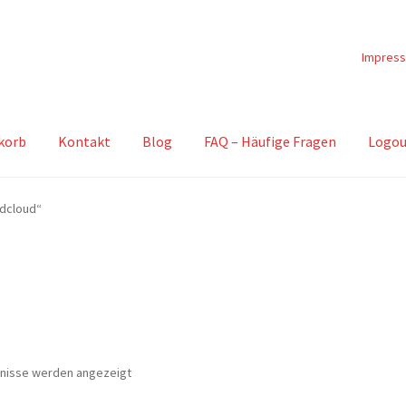
Impres
korb
Kontakt
Blog
FAQ – Häufige Fragen
Logou
adcloud“
Nach
bnisse werden angezeigt
Beliebtheit