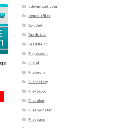
ddownload.com
Depositfiles
Ex-Load
Fastbit.cc
FastFile.cc
Fikper.com
age
File.al
Fileboom
FileFactory
FileFox.cc
FileJoker
Filesmonster
Filespace