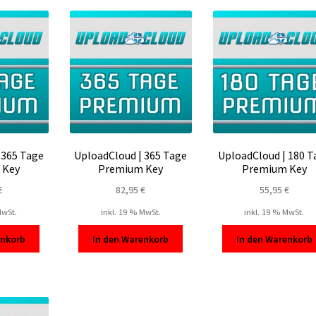
sortiert
 365 Tage
UploadCloud | 365 Tage
UploadCloud | 180 T
 Key
Premium Key
Premium Key
€
82,95
€
55,95
€
MwSt.
inkl. 19 % MwSt.
inkl. 19 % MwSt.
enkorb
In den Warenkorb
In den Warenkorb