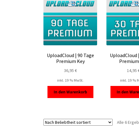
UploadCloud | 90 Tage
UploadCloud 
Premium Key
Premium
36,95
€
14,95
inkl. 19 % MwSt.
inkl. 19 % 
In den Warenkorb
In den War
Alle 6 Erge