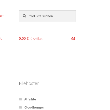
Suchen
Suchen
sum
nach:
t
0,00
€
0 Artikel
Filehoster
Alfafile
Cloudhunger