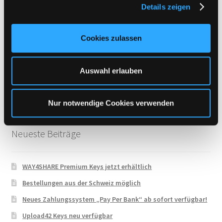
Details zeigen
s
Uploadboy
a
UploadCloud
u
Cookies zulassen
s
Uploady.io
w
VipFile.cc
a
Auswahl erlauben
h
WAY4SHARE
l
Xubster
Nur notwendige Cookies verwenden
Neueste Beiträge
WAY4SHARE Premium Keys jetzt erhältlich
Bestellungen aus der Schweiz möglich
Neues Zahlungssystem „Pay Per Bank“ ab sofort verfügbar!
Upload42 Keys neu verfügbar