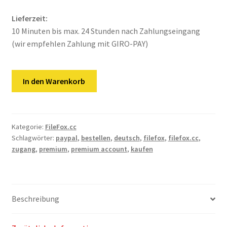
Kontakt
Lieferzeit:
Versandinfos
10 Minuten bis max. 24 Stunden nach Zahlungseingang
(wir empfehlen Zahlung mit GIRO-PAY)
Widerrufsbelehrung
FileFox.cc
Zahlungsarten
In den Warenkorb
|
30
Tage
Premium
Kategorie:
FileFox.cc
Schlagwörter:
paypal
,
bestellen
,
deutsch
,
filefox
,
filefox.cc
,
VIP
zugang
,
premium
,
premium account
,
kaufen
Key
Menge
Beschreibung