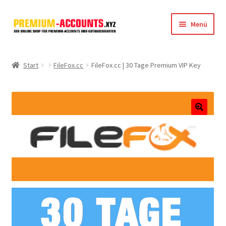
Zur
Zum
Menü
Navigation
Inhalt
springen
springen
Startseite
Start
FileFox.cc
FileFox.cc | 30 Tage Premium VIP Key
Rapidgator
FileJoker
🔍
Depositfiles
TakeFile
FileFox.cc
Xubster