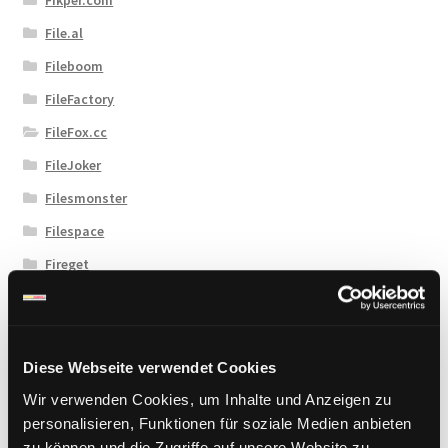
File.al
Fileboom
FileFactory
FileFox.cc
FileJoker
Filesmonster
Filespace
Fireget
Flashbit
Florenfile
Hitfile
Diese Webseite verwendet Cookies
HotLink
Wir verwenden Cookies, um Inhalte und Anzeigen zu
personalisieren, Funktionen für soziale Medien anbieten
Katfile
zu können und die Zugriffe auf unsere Website zu