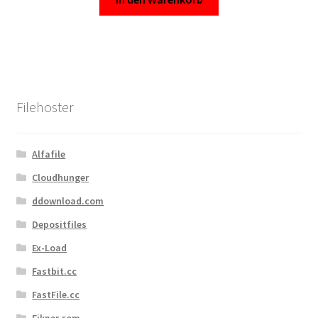
Filehoster
Alfafile
Cloudhunger
ddownload.com
Depositfiles
Ex-Load
Fastbit.cc
FastFile.cc
Fikper.com