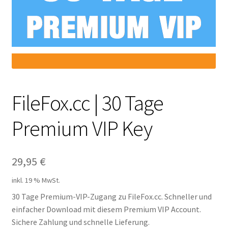
Filesmonster
HotLink
Filespace
VipFile.cc
FileFox.cc | 30 Tage
Premium VIP Key
Ex-Load
File.al
29,95
€
FAQ – Häufige Fragen
inkl. 19 % MwSt.
30 Tage Premium-VIP-Zugang zu FileFox.cc. Schneller und
Impressum
einfacher Download mit diesem Premium VIP Account.
Sichere Zahlung und schnelle Lieferung.